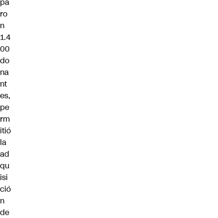
pa
ro
n
1.4
00
do
na
nt
es,
pe
rm
itió
la
ad
qu
isi
ció
n
de