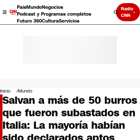
País
Mundo
Negocios
Radio
Podcast y Programas completos
CNN
Futuro 360
Cultura
Servicios
País
Mundo
Negocios
Inicio
Mundo
Salvan a más de 50 burros
Deportes
Programas completos
que fueron subastados en
Cultura
Servicios
Italia: La mayoría habían
Bits
CNN Data
sido declarados aptos
CNN tiempo