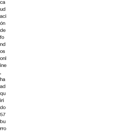
ca
ud
aci
ón
de
fo
nd
os
onl
ine
,
ha
ad
qu
iri
do
57
bu
rro