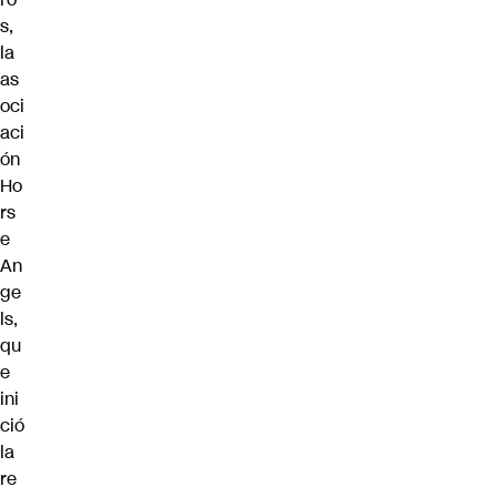
s,
la
as
oci
aci
ón
Ho
rs
e
An
ge
ls,
qu
e
ini
ció
la
re