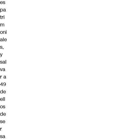
es
pa
tri
m
oni
ale
s,
y
sal
va
r a
49
de
ell
os
de
se
r
sa