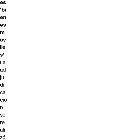
es
‘bi
en
es
m
óv
ile
s’
.
La
ad
ju
di
ca
ció
n
se
re
ali
zó