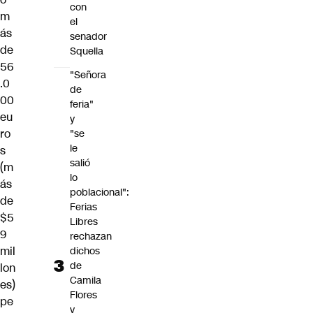
con
m
el
ás
senador
de
Squella
56
"Señora
.0
de
00
feria"
eu
y
ro
"se
le
s
salió
(m
lo
ás
poblacional":
de
Ferias
$5
Libres
9
rechazan
mil
dichos
de
lon
Camila
es)
Flores
pe
y