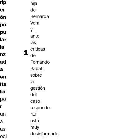
rip
hija
ci
de
Bernarda
ón
Vera
po
y
pu
ante
lar
las
la
críticas
nz
de
ad
Fernando
Rabat
a
sobre
en
la
Ita
gestión
lia
del
po
caso
r
responde:
un
"Él
está
a
muy
as
desinformado,
oci