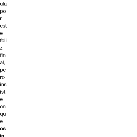
ula
po
r
est
e
feli
z
fin
al,
pe
ro
ins
ist
e
en
qu
e
es
in