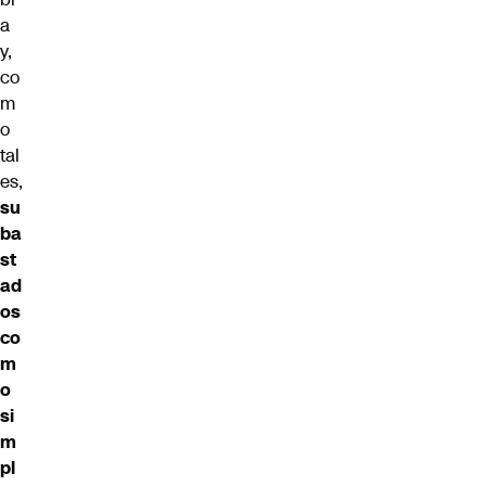
a
y,
co
m
o
tal
es,
su
ba
st
ad
os
co
m
o
si
m
pl