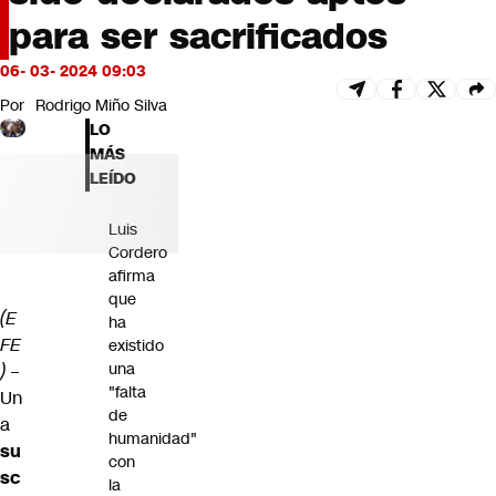
Futuro 360
para ser sacrificados
Opinión
06- 03- 2024 09:03
Por
Rodrigo Miño Silva
LO
MÁS
LEÍDO
Luis
Cordero
afirma
que
(E
ha
FE
existido
una
)
–
"falta
Un
de
a
humanidad"
su
con
sc
la