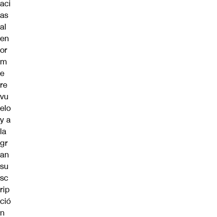
aci
as
al
en
or
m
e
re
vu
elo
y a
la
gr
an
su
sc
rip
ció
n