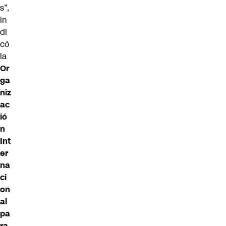
s”,
in
di
có
la
Or
ga
niz
ac
ió
n
Int
er
na
ci
on
al
pa
ra