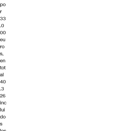
po
r
33
.0
00
eu
ro
s,
en
tot
al
40
.3
26
inc
lui
do
s
los