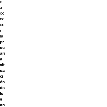
o
a
co
no
ce
r
la
pr
ec
ari
a
sit
ua
ci
ón
de
lo
s
an