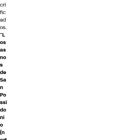
cri
fic
ad
os.
“
L
os
as
no
s
de
Sa
n
Po
ssi
do
ni
o
(n
ort