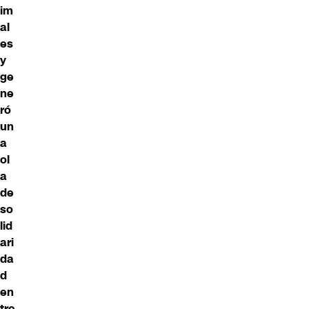
im
al
es
y
ge
ne
ró
un
a
ol
a
de
so
lid
ari
da
d
en
tre