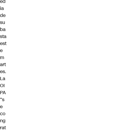
ed
ia
de
su
ba
sta
est
e
m
art
es.
La
OI
PA
“s
e
co
ng
rat