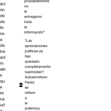
probablemente
aci
no
ón
le
de
entregaron
de
toda
la
fe
información"
ns
a
"Las
de
apreciaciones
los
políticas ya
han
ani
quedado
m
completamente
ale
superadas":
s
Subsecretario
qu
Pavez
e
se
re
refiere
a
ca
la
ud
polémica
ó