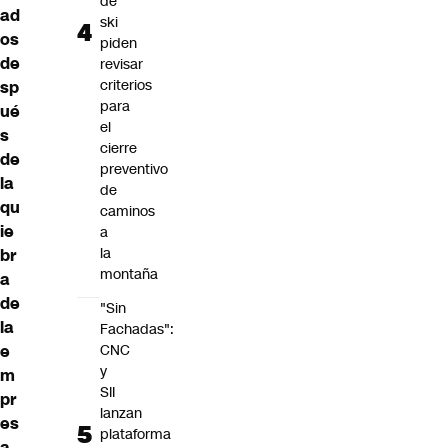
de
ad
ski
os
piden
de
revisar
criterios
sp
para
ué
el
s
cierre
de
preventivo
la
de
qu
caminos
ie
a
la
br
montaña
a
de
"Sin
la
Fachadas":
e
CNC
y
m
SII
pr
lanzan
es
plataforma
a