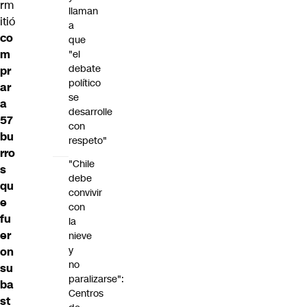
rm
llaman
itió
a
co
que
m
"el
debate
pr
político
ar
se
a
desarrolle
57
con
bu
respeto"
rro
"Chile
s
debe
qu
convivir
e
con
fu
la
er
nieve
y
on
no
su
paralizarse":
ba
Centros
st