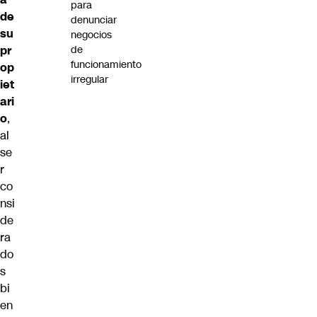
para
de
denunciar
su
negocios
pr
de
funcionamiento
op
irregular
iet
ari
o
,
al
se
r
co
nsi
de
ra
do
s
bi
en