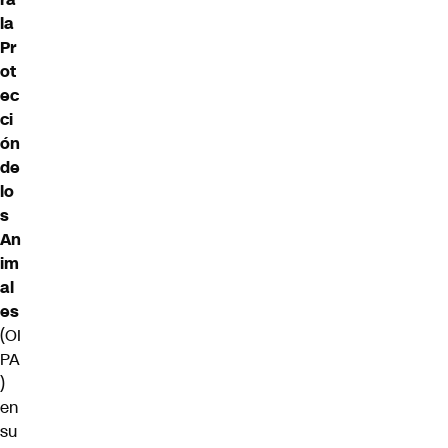
la
Pr
ot
ec
ci
ón
de
lo
s
An
im
al
es
(OI
PA
)
en
su