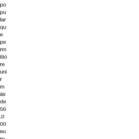
po
pu
lar
qu
e
pe
rm
itió
re
uni
r
m
ás
de
56
.0
00
eu
ro