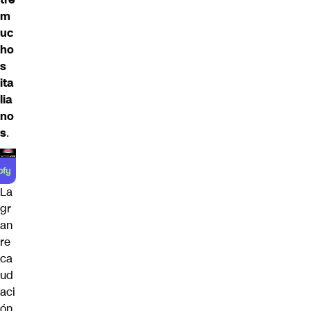
m
uc
ho
s
ita
lia
no
s
.
La
gr
an
re
ca
ud
aci
ón