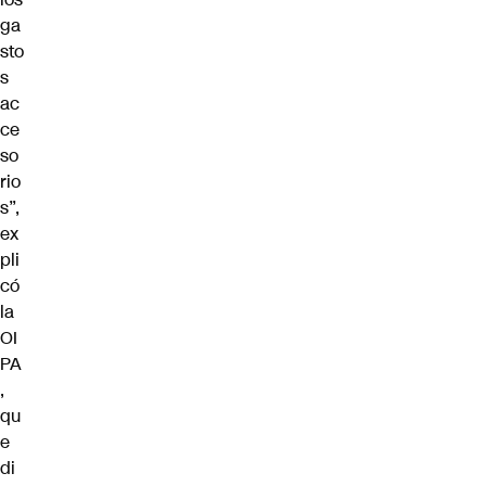
ga
sto
s
ac
ce
so
rio
s”,
ex
pli
có
la
OI
PA
,
qu
e
di