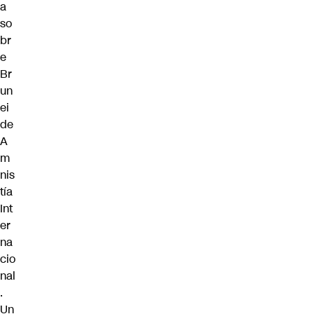
a
so
br
e
Br
un
ei
de
A
m
nis
tía
Int
er
na
cio
nal
.
Un