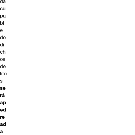
da
cul
pa
bl
e
de
di
ch
os
de
lito
s
se
rá
ap
ed
re
ad
a