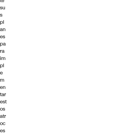
te
su
s
pl
an
es
pa
ra
im
pl
e
m
en
tar
est
os
atr
oc
es