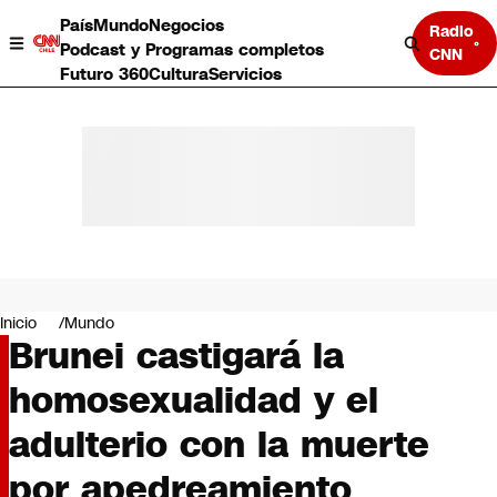
País
Mundo
Negocios
Radio
Podcast y Programas completos
CNN
Futuro 360
Cultura
Servicios
País
Mundo
Negocios
Inicio
Mundo
Brunei castigará la
Deportes
Programas completos
homosexualidad y el
Cultura
Servicios
adulterio con la muerte
Bits
CNN Data
por apedreamiento
CNN tiempo