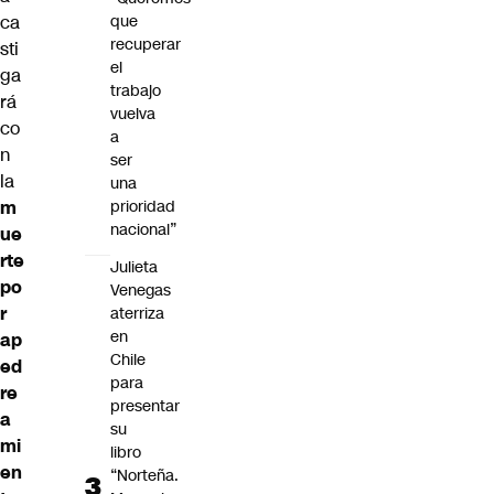
ca
que
recuperar
sti
el
ga
trabajo
rá
vuelva
co
a
n
ser
la
una
m
prioridad
nacional”
ue
rte
Julieta
po
Venegas
r
aterriza
en
ap
Chile
ed
para
re
presentar
a
su
mi
libro
en
“Norteña.