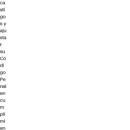
ca
sti
go
s y
aju
sta
r
su
Có
di
go
Pe
nal
en
cu
m
pli
mi
en