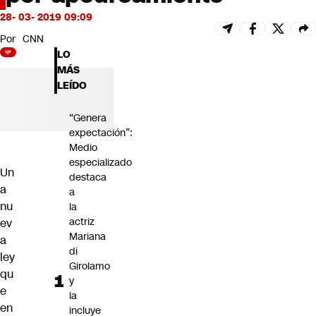
Futuro 360
28- 03- 2019 09:09
Opinión
Por
CNN
LO
MÁS
LEÍDO
“Genera
expectación”:
Medio
especializado
Un
destaca
a
a
nu
la
actriz
ev
Mariana
a
di
ley
Girolamo
qu
y
e
la
en
incluye