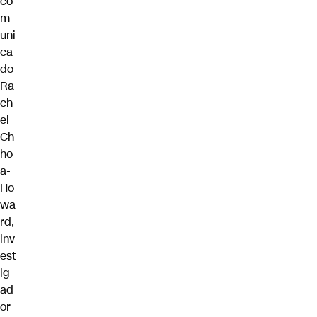
co
m
uni
ca
do
Ra
ch
el
Ch
ho
a-
Ho
wa
rd,
inv
est
ig
ad
or