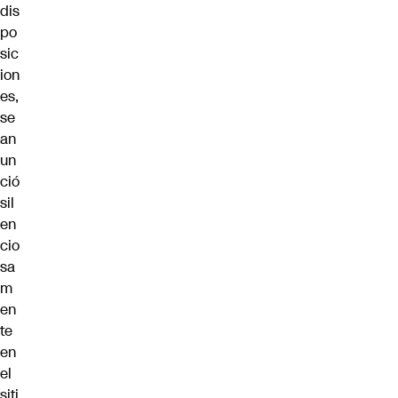
dis
po
sic
ion
es,
se
an
un
ció
sil
en
cio
sa
m
en
te
en
el
siti