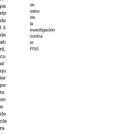
se
pa
sabe
rtir
de
de
la
l 3
investigación
de
contra
ab
el
ril,
PDG
cu
al
qu
ier
pe
rs
on
a
de
cla
ra