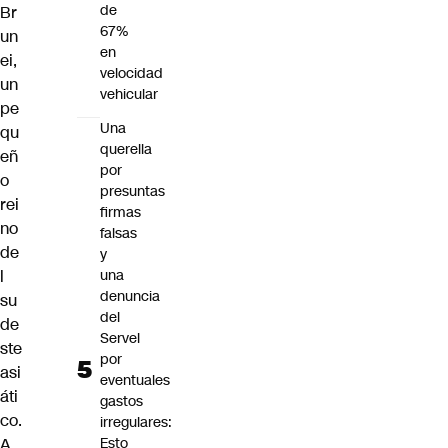
de
Br
67%
un
en
ei,
velocidad
un
vehicular
pe
Una
qu
querella
eñ
por
o
presuntas
rei
firmas
no
falsas
de
y
l
una
denuncia
su
del
de
Servel
ste
por
asi
eventuales
áti
gastos
co.
irregulares:
A
Esto