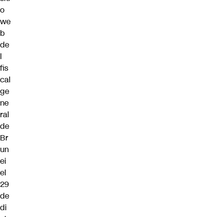
o
we
b
de
l
fis
cal
ge
ne
ral
de
Br
un
ei
el
29
de
di