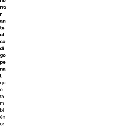
ho
rro
r
an
te
el
có
di
go
pe
na
l
,
qu
e
ta
m
bi
én
or