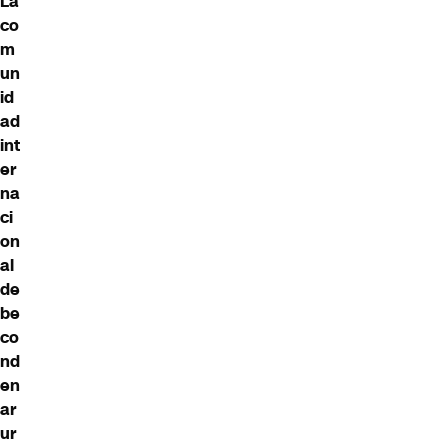
La
co
m
un
id
ad
int
er
na
ci
on
al
de
be
co
nd
en
ar
ur