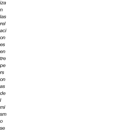
iza
n
las
rel
aci
on
es
en
tre
pe
rs
on
as
de
l
mi
sm
o
se