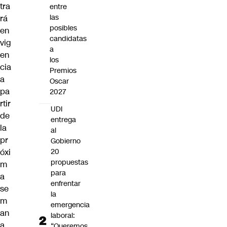
tra
entre
las
rá
posibles
en
candidatas
vig
a
en
los
cia
Premios
a
Oscar
pa
2027
rtir
UDI
de
entrega
la
al
pr
Gobierno
óxi
20
propuestas
m
para
a
enfrentar
se
la
m
emergencia
an
laboral:
a
“Queremos