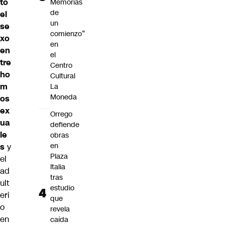
to
Memorias
de
el
un
se
comienzo”
xo
en
en
el
tre
Centro
ho
Cultural
m
La
Moneda
os
ex
Orrego
ua
defiende
le
obras
en
s
y
Plaza
el
Italia
ad
tras
ult
estudio
eri
que
o
revela
en
caída