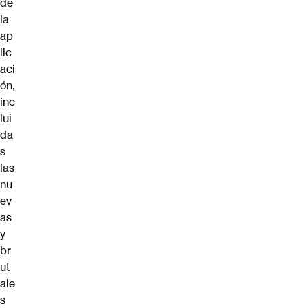
de
la
ap
lic
aci
ón,
inc
lui
da
s
las
nu
ev
as
y
br
ut
ale
s