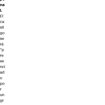
na
l.
El
ca
sti
go
se
rá
“p
re
se
nci
ad
o
po
r
un
gr