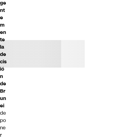
ge
nt
e
m
en
te
la
de
cis
ió
n
de
Br
un
ei
de
po
ne
r