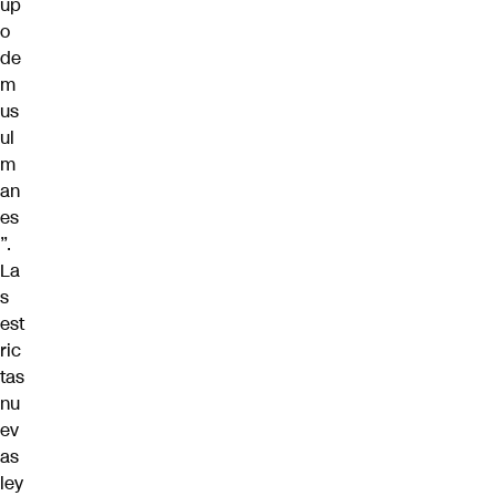
up
o
de
m
us
ul
m
an
es
”.
La
s
est
ric
tas
nu
ev
as
ley