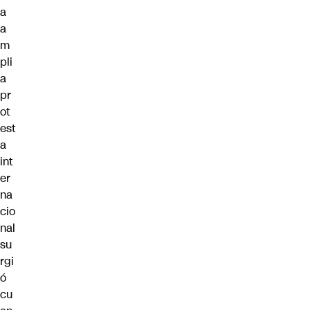
a
a
m
pli
a
pr
ot
est
a
int
er
na
cio
nal
su
rgi
ó
cu