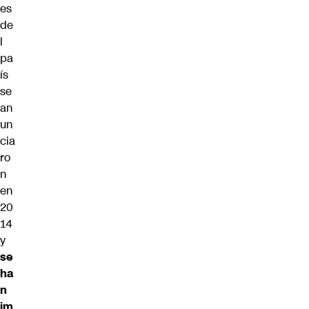
es
de
l
pa
ís
se
an
un
cia
ro
n
en
20
14
y
se
ha
n
im