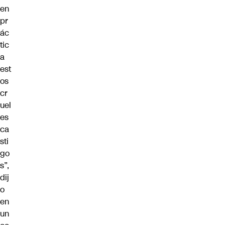
en
pr
ác
tic
a
est
os
cr
uel
es
ca
sti
go
s”,
dij
o
en
un