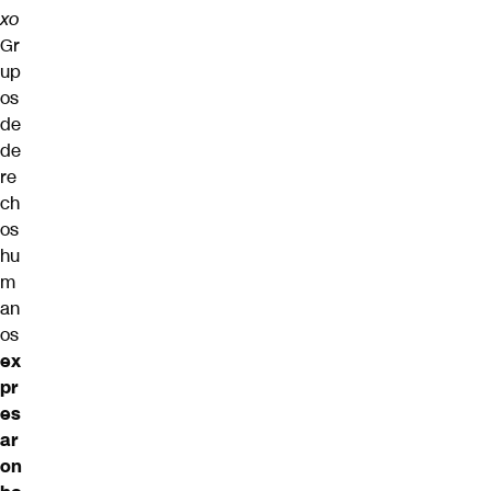
xo
Gr
up
os
de
de
re
ch
os
hu
m
an
os
ex
pr
es
ar
on