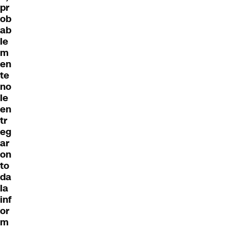
pr
ob
ab
le
m
en
te
no
le
en
tr
eg
ar
on
to
da
la
inf
or
m