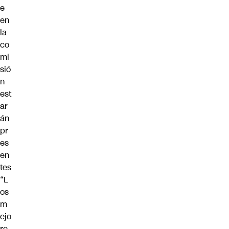
e
en
la
co
mi
sió
n
est
ar
án
pr
es
en
tes
“L
os
m
ejo
re