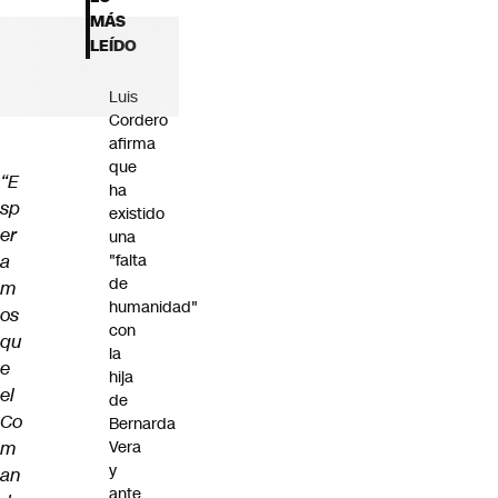
Futuro 360
MÁS
Opinión
LEÍDO
Luis
Cordero
afirma
que
“E
ha
sp
existido
er
una
a
"falta
de
m
humanidad"
os
con
qu
la
e
hija
el
de
Co
Bernarda
m
Vera
y
an
ante