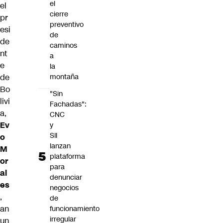
el
el
cierre
pr
preventivo
esi
de
de
caminos
nt
a
e
la
de
montaña
Bo
"Sin
livi
Fachadas":
a,
CNC
Ev
y
SII
o
lanzan
M
plataforma
or
para
al
denunciar
es
negocios
,
de
an
funcionamiento
irregular
un