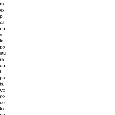
ra
ex
pli
ca
rle
s
la
po
stu
ra
de
l
pa
ís.
Co
no
ce
los
de