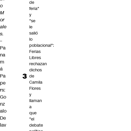
de
o
feria"
M
y
or
"se
ale
le
salió
s.
lo
–
poblacional":
Pa
Ferias
na
Libres
m
rechazan
á
dichos
Pa
de
Camila
pe
Flores
rs:
y
Go
llaman
nz
a
alo
que
De
"el
lav
debate