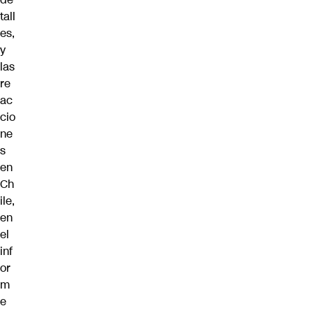
tall
es,
y
las
re
ac
cio
ne
s
en
Ch
ile,
en
el
inf
or
m
e