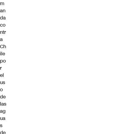
m
an
da
co
ntr
a
Ch
ile
po
r
el
us
o
de
las
ag
ua
s
de