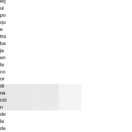
eq
ui
po
qu
e
tra
ba
ja
en
la
co
or
di
na
ció
n
de
la
de