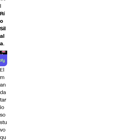
l
Rí
o
Sil
al
a
.
El
m
an
da
tar
io
so
stu
vo
qu