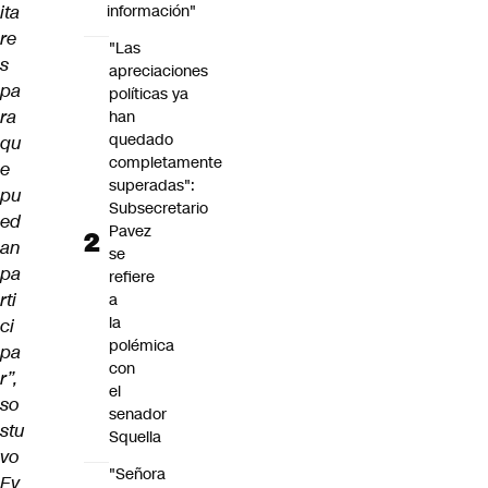
ita
información"
re
"Las
s
apreciaciones
pa
políticas ya
ra
han
quedado
qu
completamente
e
superadas":
pu
Subsecretario
ed
Pavez
an
se
pa
refiere
rti
a
la
ci
polémica
pa
con
r”,
el
so
senador
stu
Squella
vo
"Señora
Ev