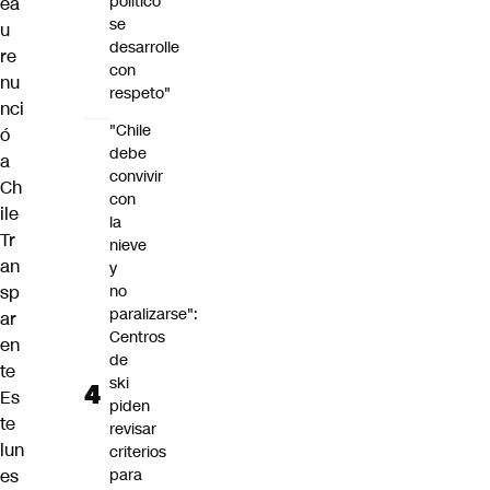
político
ea
se
u
desarrolle
re
con
nu
respeto"
nci
"Chile
ó
debe
a
convivir
Ch
con
ile
la
Tr
nieve
an
y
sp
no
paralizarse":
ar
Centros
en
de
te
ski
Es
piden
te
revisar
lun
criterios
es
para