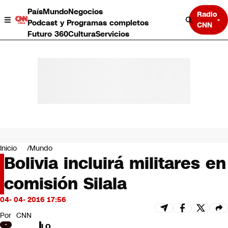
País
Mundo
Negocios
Radio
Podcast y Programas completos
CNN
Futuro 360
Cultura
Servicios
País
Mundo
Negocios
Inicio
Mundo
Bolivia incluirá militares en
Deportes
Programas completos
comisión Silala
Cultura
Servicios
04- 04- 2016 17:56
Bits
CNN Data
Por
CNN
CNN tiempo
LO