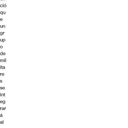
ció
qu
e
un
gr
up
o
de
mil
ita
re
s
se
int
eg
rar
á
al