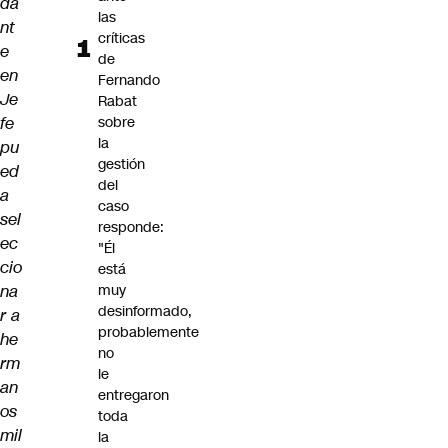
da
las
nt
críticas
e
de
en
Fernando
Je
Rabat
fe
sobre
la
pu
gestión
ed
del
a
caso
sel
responde:
ec
"Él
cio
está
na
muy
desinformado,
r a
probablemente
he
no
rm
le
an
entregaron
os
toda
mil
la