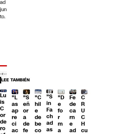
ad
jun
to.
LEE TAMBIÉN
Lu
"S
"L
"S
"C
"D
Fe
C
is
in
as
eñ
hil
e
de
R
C
Fa
ap
or
e
fo
ca
U
or
ch
re
a
de
r
rn
C
de
ad
ci
de
be
m
e
H
ro
as
ac
fe
co
a
ad
cu