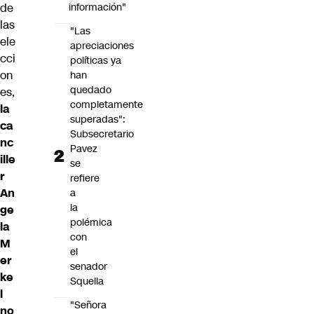
de
información"
las
"Las
ele
apreciaciones
cci
políticas ya
on
han
quedado
es,
completamente
la
superadas":
ca
Subsecretario
nc
Pavez
ille
se
r
refiere
An
a
la
ge
polémica
la
con
M
el
er
senador
ke
Squella
l
"Señora
no