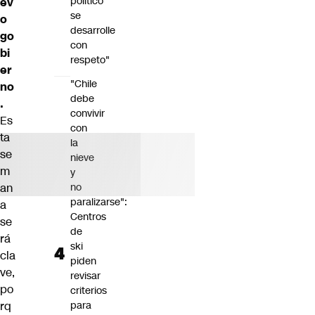
político
ev
se
o
desarrolle
go
con
bi
respeto"
er
"Chile
no
debe
.
convivir
Es
con
ta
la
se
nieve
m
y
an
no
paralizarse":
a
Centros
se
de
rá
ski
cla
piden
ve,
revisar
po
criterios
rq
para