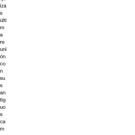
izá
s
últi
m
a
re
uni
ón
co
n
su
s
an
tig
uo
s
ca
m