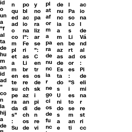
id
pl
n
po
y
de
l
ac
o
at
qu
bl
no
nu
Pa
io
un
af
ed
ac
pa
nc
so
na
a
or
ad
io
ra
ia
Lo
l
"f
m
o
na
liz
a
s
de
al
a
co
l":
ar
m
Li
Vá
ta
pa
m
Fe
se
en
be
nd
de
ra
pl
ri
":
az
rt
al
hu
de
et
as
C
as
ad
os
m
nu
a
Li
en
de
or
:
an
nc
m
br
tr
Es
es
Pi
id
ia
en
es
os
ta
:
de
ad
r
te
re
de
do
"S
eli
"
ne
su
ch
sk
s
i
mi
co
go
pe
az
i
U
es
na
n
ci
ra
an
pi
ni
to
r
la
os
da
di
de
do
se
re
hij
de
s"
ch
n
s
m
st
a
fu
:
os
re
a
an
ri
de
nc
Su
de
vi
e
ti
cc