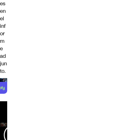
es
en
el
inf
or
m
e
ad
jun
to.