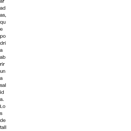
ar
ad
as,
qu
e
po
drí
a
ab
rir
un
a
sal
id
a.
Lo
s
de
tall