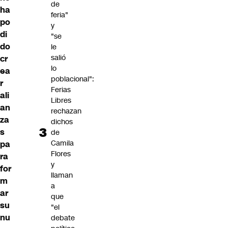
de
ha
feria"
po
y
di
"se
do
le
salió
cr
lo
ea
poblacional":
r
Ferias
ali
Libres
an
rechazan
za
dichos
s
de
Camila
pa
Flores
ra
y
for
llaman
m
a
ar
que
su
"el
nu
debate