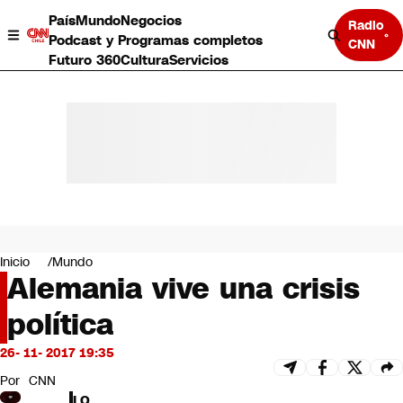
País
Mundo
Negocios
Radio
Podcast y Programas completos
CNN
Futuro 360
Cultura
Servicios
País
Mundo
Negocios
Inicio
Mundo
Alemania vive una crisis
Deportes
Programas completos
política
Cultura
Servicios
26- 11- 2017 19:35
Bits
CNN Data
Por
CNN
CNN tiempo
LO