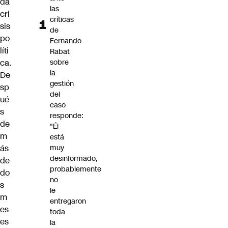
da
las
cri
críticas
sis
de
po
Fernando
líti
Rabat
ca.
sobre
la
De
gestión
sp
del
ué
caso
s
responde:
de
"Él
m
está
ás
muy
desinformado,
de
probablemente
do
no
s
le
m
entregaron
es
toda
es
la