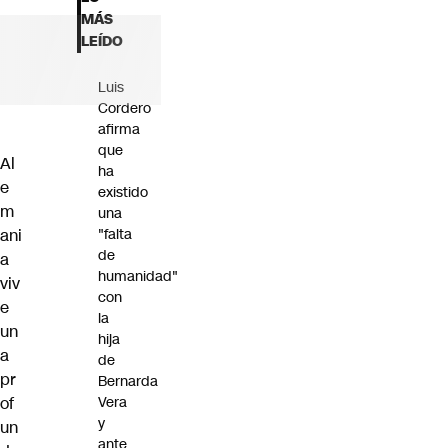
Futuro 360
MÁS
Opinión
LEÍDO
Luis
Cordero
afirma
que
Al
ha
e
existido
m
una
ani
"falta
de
a
humanidad"
viv
con
e
la
un
hija
a
de
pr
Bernarda
of
Vera
y
un
ante