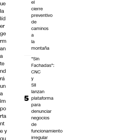
el
ue
cierre
la
preventivo
líd
de
er
caminos
ge
a
rm
la
an
montaña
a
"Sin
te
Fachadas":
nd
CNC
rá
y
SII
un
lanzan
a
plataforma
im
para
po
denunciar
rta
negocios
nt
de
e y
funcionamiento
irregular
qu