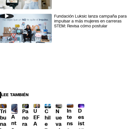
Fundación Luksic lanza campaña para
impulsar a más mujeres en carreras
STEM: Revisa cómo postular
LEE TAMBIÉN
D
In
U
Tri
Pa
C
N
A
es
te
EF
bu
no
hil
ue
nt
ist
ns
A
na
ra
e
va