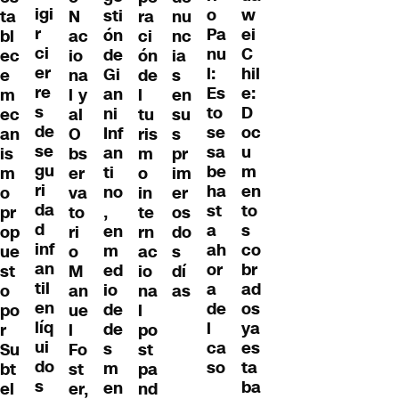
igi
w
o
sti
ta
N
ra
nu
r
ei
Pa
ón
bl
ac
ci
nc
ci
C
nu
de
ec
io
ón
ia
er
hil
l:
Gi
e
na
de
s
re
e:
Es
an
m
l y
l
en
s
D
to
ni
ec
al
tu
su
de
oc
se
Inf
an
O
ris
s
se
u
sa
an
is
bs
m
pr
gu
m
be
ti
m
er
o
im
ri
en
ha
no
o
va
in
er
da
to
st
,
pr
to
te
os
d
s
a
en
op
ri
rn
do
inf
co
ah
m
ue
o
ac
s
an
br
or
ed
st
M
io
dí
til
ad
a
io
o
an
na
as
en
os
de
de
po
ue
l
líq
ya
l
de
r
l
po
ui
es
ca
s
Su
Fo
st
do
ta
so
m
bt
st
pa
s
ba
en
el
er,
nd