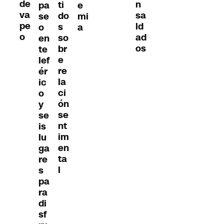
de
n
ti
pa
e
va
sa
do
se
mi
pe
ld
s
o
a
o
ad
so
en
os
br
te
e
lef
re
ér
la
ic
ci
o
ón
y
se
se
nt
is
im
lu
en
ga
ta
re
l
s
pa
ra
di
sf