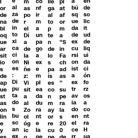
e
en
a
co
l
m
lle
pl
al
de
bú
nf
or
as
ga
at
za
so
sq
ir
de
po
al
af
de
lic
ue
m
na
r
to
or
in
it
da
a
bl
el
p
m
to
ud
de
un
oq
Dí
te
a
xi
de
ex
pa
ue
a
n
“S
ca
liq
cu
go
ar
de
de
in
ci
ui
rsi
a
sit
la
lo
Fa
on
da
on
ex
io
Ni
s
ch
es
ci
ist
e
s
ñe
pa
ad
:
ón
a
m
de
z:
ís
as
Di
fo
ex
pl
ap
Vi
es
”
pu
rz
tr
ea
ue
sit
co
su
ta
os
av
da
st
a
n
pe
do
a
ia
du
as
al
m
ra
s
co
do
ra
on
Zo
ay
la
bu
nt
en
nt
lin
ol
or
s
sc
ra
el
e
e
óg
re
20
an
H
ce
la
y
ic
cu
0
ex
ua
rr
ge
es
o
pe
de