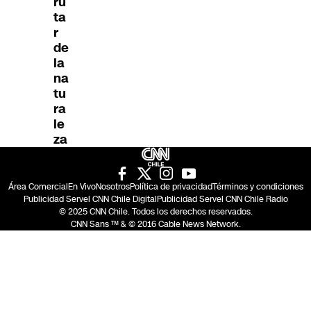
ru
ta
r
de
la
na
tu
ra
le
za
Área Comercial
En Vivo
Nosotros
Política de privacidad
Términos y condiciones
Publicidad Servel CNN Chile Digital
Publicidad Servel CNN Chile Radio
© 2025 CNN Chile. Todos los derechos reservados.
CNN Sans ™ & © 2016 Cable News Network.