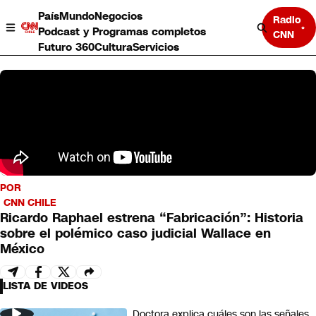
País
Mundo
Negocios
Radio
Podcast y Programas completos
CNN
Futuro 360
Cultura
Servicios
País
POR
Mundo
CNN CHILE
Negocios
Ricardo Raphael estrena “Fabricación”: Historia
Deportes
sobre el polémico caso judicial Wallace en
Programas completos
México
Cultura
Servicios
Bits
LISTA DE VIDEOS
CNN Data
CNN tiempo
Doctora explica cuáles son las señales