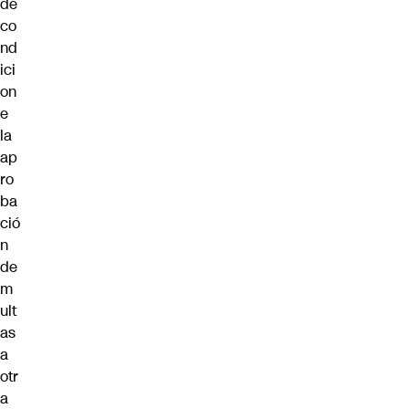
de
co
nd
ici
on
e
la
ap
ro
ba
ció
n
de
m
ult
as
a
otr
a