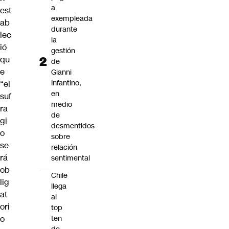
a
est
exempleada
ab
durante
lec
la
ió
gestión
qu
de
e
Gianni
Infantino,
“el
en
suf
medio
ra
de
gi
desmentidos
o
sobre
se
relación
rá
sentimental
ob
Chile
lig
llega
at
al
ori
top
o
ten