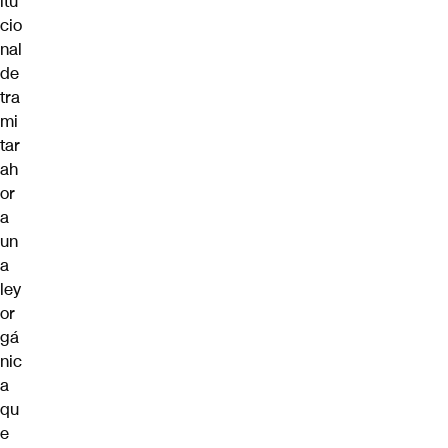
itu
cio
nal
de
tra
mi
tar
ah
or
a
un
a
ley
or
gá
nic
a
qu
e