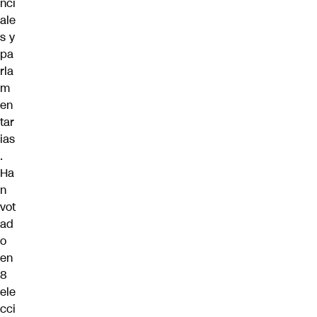
nci
ale
s y
pa
rla
m
en
tar
ias
.
Ha
n
vot
ad
o
en
8
ele
cci