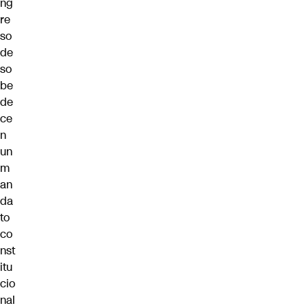
ng
re
so
de
so
be
de
ce
n
un
m
an
da
to
co
nst
itu
cio
nal