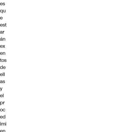
es
qu
e
est
ar
án
ex
en
tos
de
ell
as
y
el
pr
oc
ed
imi
en