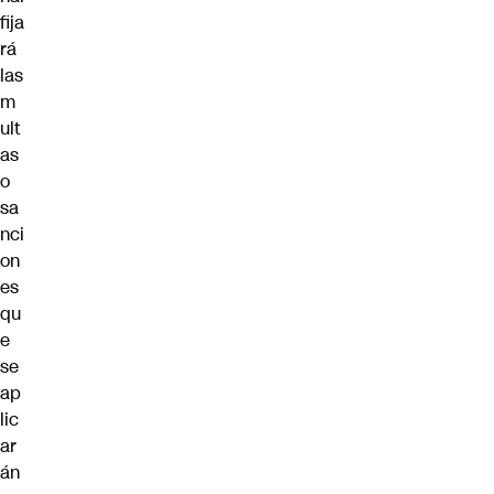
fija
rá
las
m
ult
as
o
sa
nci
on
es
qu
e
se
ap
lic
ar
án