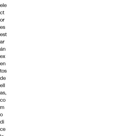
ele
ct
or
es
est
ar
án
ex
en
tos
de
ell
as,
co
m
o
di
ce