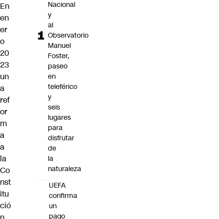
Nacional
En
y
en
al
er
Observatorio
o
Manuel
20
Foster,
23
paseo
un
en
teleférico
a
y
ref
seis
or
lugares
m
para
a
disfrutar
a
de
la
la
naturaleza
Co
nst
UEFA
itu
confirma
ció
un
pago
n