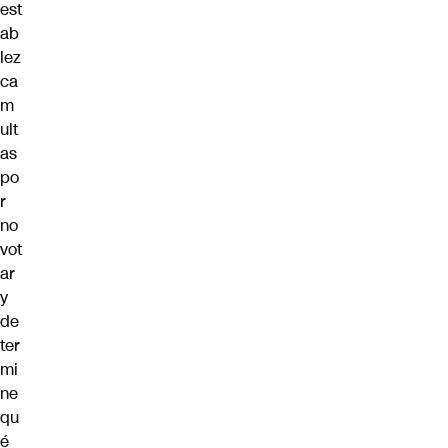
est
ab
lez
ca
m
ult
as
po
r
no
vot
ar
y
de
ter
mi
ne
qu
é