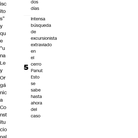
dos
isc
días
ito
s”
Intensa
búsqueda
y
de
qu
excursionista
e
extraviado
“u
en
na
el
Le
cerro
y
Panul:
Esto
Or
se
gá
sabe
nic
hasta
a
ahora
Co
del
nst
caso
itu
cio
nal