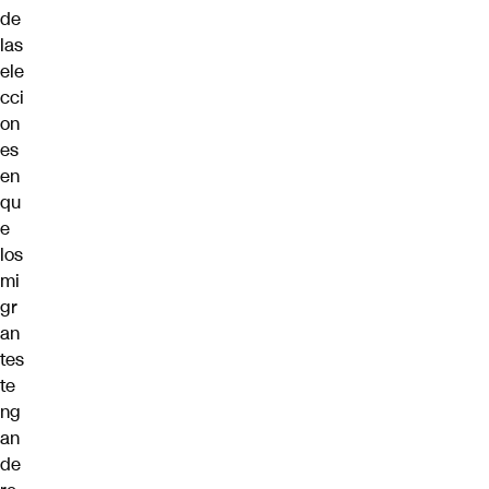
de
las
ele
cci
on
es
en
qu
e
los
mi
gr
an
tes
te
ng
an
de