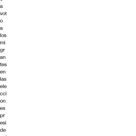
a
vot
o
a
los
mi
gr
an
tes
en
las
ele
cci
on
es
pr
esi
de