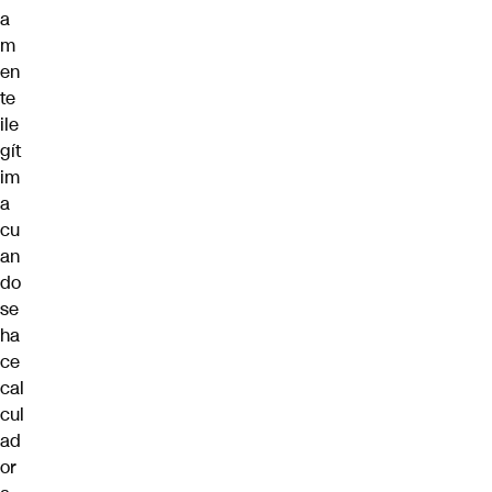
a
m
en
te
ile
gít
im
a
cu
an
do
se
ha
ce
cal
cul
ad
or