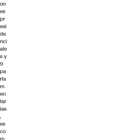
on
es
pr
esi
de
nci
ale
s y
9
pa
rla
m
en
tar
ias
,
es
co
m