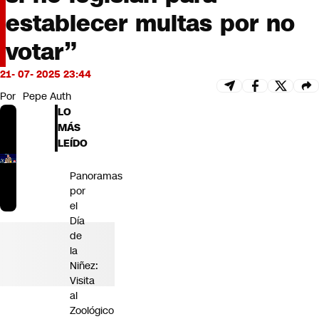
Futuro 360
establecer multas por no
Opinión
votar”
21- 07- 2025 23:44
Por
Pepe Auth
LO
MÁS
LEÍDO
Panoramas
por
el
Día
de
la
Niñez:
Visita
al
Zoológico