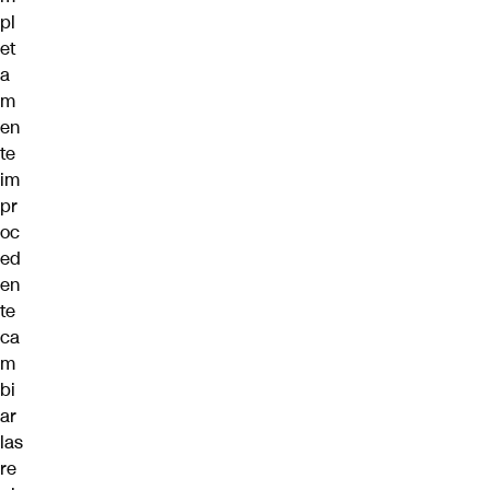
pl
et
a
m
en
te
im
pr
oc
ed
en
te
ca
m
bi
ar
las
re