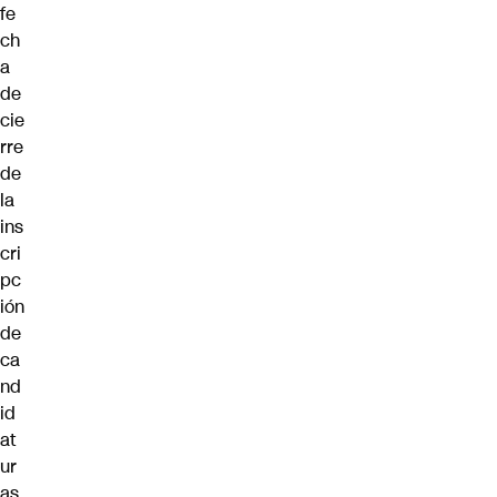
fe
ch
a
de
cie
rre
de
la
ins
cri
pc
ión
de
ca
nd
id
at
ur
as