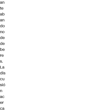
an
te
ab
an
do
no
de
de
be
re
s.
La
dis
cu
sió
n
ac
er
ca