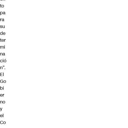
to
pa
ra
su
de
ter
mi
na
ció
n”.
El
Go
bi
er
no
y
el
Co