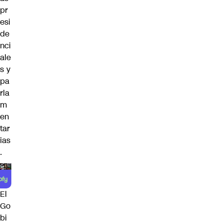
pr
esi
de
nci
ale
s y
pa
rla
m
en
tar
ias
.
El
Go
bi