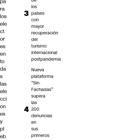
de
pa
los
ra
países
los
con
ele
mayor
ct
recuperación
or
del
es
turismo
internacional
en
postpandemia
to
da
Nueva
s
plataforma
“Sin
las
Fachadas”
ele
supera
cci
las
on
200
es
denuncias
y
en
pl
sus
primeros
eb