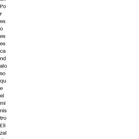
Po
r
es
o
es
es
ca
nd
alo
so
qu
e
el
mi
nis
tro
Eli
zal