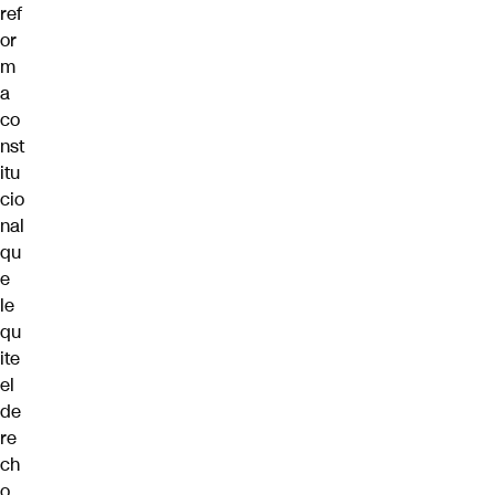
ref
or
m
a
co
nst
itu
cio
nal
qu
e
le
qu
ite
el
de
re
ch
o