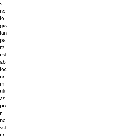
si
no
le
gis
lan
pa
ra
est
ab
lec
er
m
ult
as
po
r
no
vot
ar.