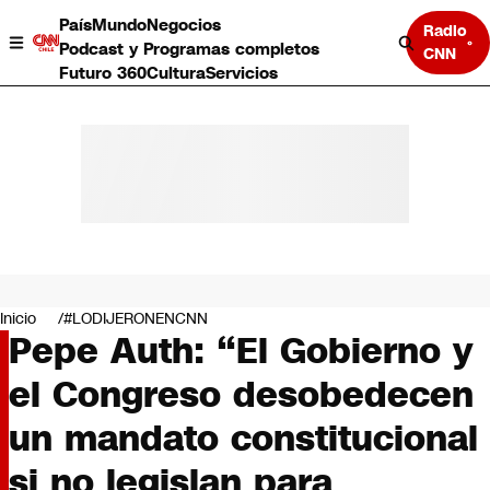
País
Mundo
Negocios
Radio
Podcast y Programas completos
CNN
Futuro 360
Cultura
Servicios
País
Mundo
Negocios
Inicio
#LODIJERONENCNN
Pepe Auth: “El Gobierno y
Deportes
Programas completos
el Congreso desobedecen
Cultura
Servicios
un mandato constitucional
Bits
CNN Data
si no legislan para
CNN tiempo