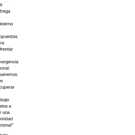
I
trega
bierno
0
opuestas
ra
frentar
ergencia
boral:
Queremos
ue
cuperar
abajo
elva a
r una
ioridad
cional”