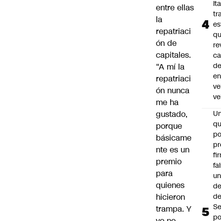
Ita
entre ellas
tr
la
es
repatriaci
q
ón de
re
capitales.
ca
d
“A mí la
e
repatriaci
ve
ón nunca
ve
me ha
gustado,
U
qu
porque
po
básicame
pr
nte es un
fi
premio
fa
para
u
quienes
de
hicieron
de
Se
trampa. Y
po
yo no