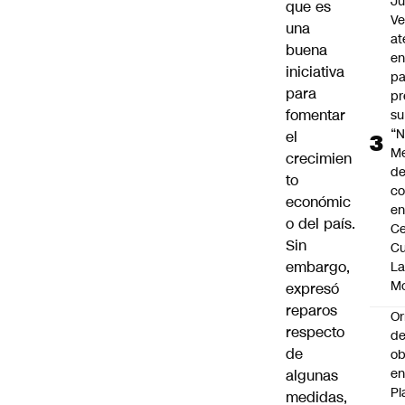
Ju
que es
V
una
at
buena
en
iniciativa
pa
para
pr
fomentar
su
“N
el
M
crecimien
de
to
co
económic
en
o del país.
Ce
Sin
Cu
embargo,
L
M
expresó
reparos
Or
respecto
de
de
ob
e
algunas
Pl
medidas,