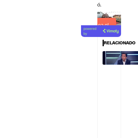
ó.
Lea el
powered
artículo
by
RELACIONADO