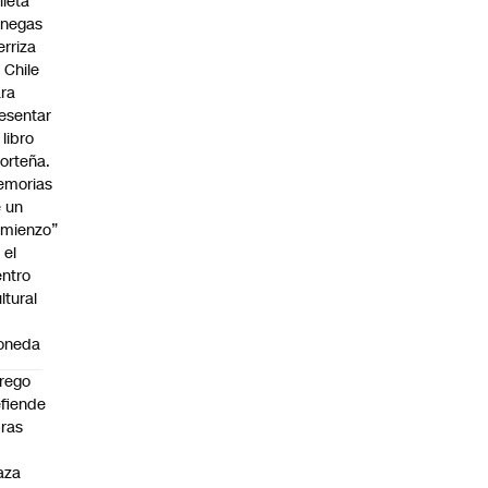
lieta
enegas
erriza
 Chile
ra
esentar
 libro
orteña.
emorias
 un
mienzo”
 el
ntro
ltural
a
oneda
rego
fiende
ras
n
aza