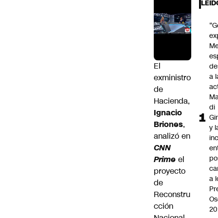
LEÍD
“G
ex
Me
es
El
de
a l
exministro
ac
de
Ma
Hacienda,
di
Ignacio
Gi
Briones
,
y l
analizó en
in
CNN
en
po
Prime
el
ca
proyecto
a 
de
Pr
Reconstru
Os
cción
20
Nacional