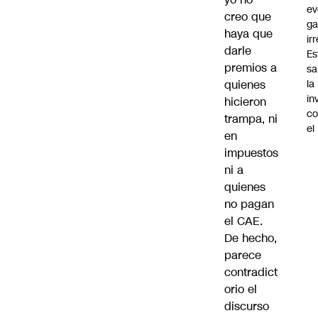
ev
creo que
ga
haya que
ir
darle
Es
premios a
sa
quienes
la
in
hicieron
co
trampa, ni
el
en
impuestos
ni a
quienes
no pagan
el CAE.
De hecho,
parece
contradict
orio el
discurso