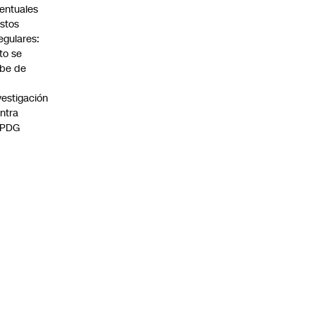
entuales
stos
regulares:
to se
be de
vestigación
ntra
 PDG