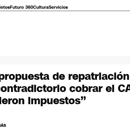
letos
Futuro 360
Cultura
Servicios
propuesta de repatriación
ontradictorio cobrar el C
dieron impuestos”
MÁS