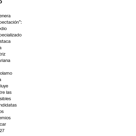
O
enera
pectación”:
dio
pecializado
staca
a
triz
riana
rolamo
a
cluye
tre las
sibles
ndidatas
los
emios
car
27