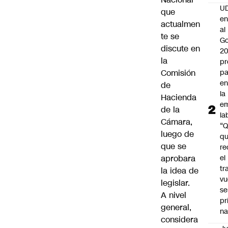
UD
que
en
actualmen
al
te se
Go
discute en
2
la
pr
Comisión
pa
en
de
la
Hacienda
em
de la
la
Cámara,
“
luego de
q
que se
re
aprobara
el
tr
la idea de
vu
legislar.
se
A nivel
pr
general,
na
considera