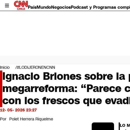
País
Mundo
Negocios
Podcast y Programas comp
País
Mundo
Inicio
#LODIJERONENCNN
Negocios
Ignacio Briones sobre la 
Deportes
megarreforma: “Parece c
Programas completos
Cultura
con los frescos que eva
Servicios
Bits
12- 05- 2026 23:27
CNN Data
CNN tiempo
Por
Polet Herrera Riquelme
Futuro 360
LO 
Opinión