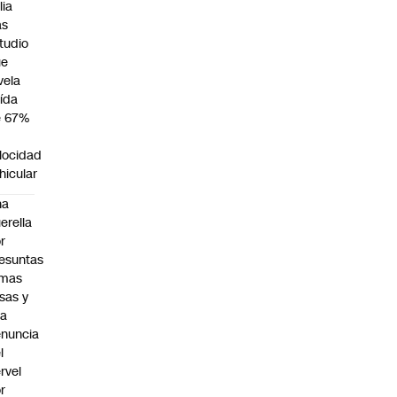
lia
as
tudio
ue
vela
ída
e 67%
n
locidad
hicular
na
erella
r
esuntas
rmas
lsas y
na
nuncia
l
rvel
r