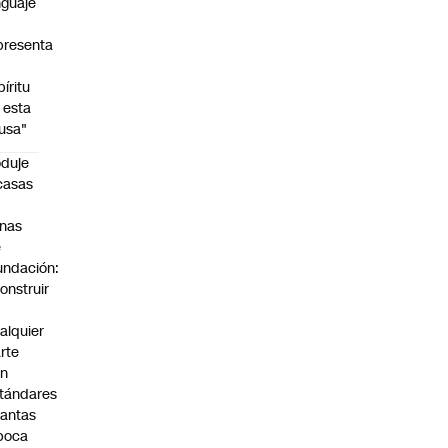
nguaje
presenta
píritu
 esta
usa"
duje
casas
n
nas
e
undación:
onstruir
n
alquier
rte
on
tándares
antas
poca