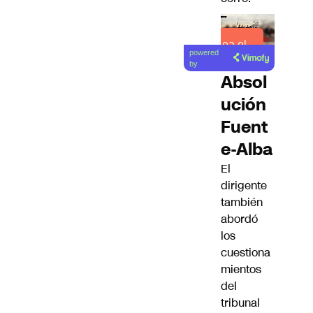
Lea el
powered
artículo
by
Absol
ución
Fuent
e-Alba
El
dirigente
también
abordó
los
cuestiona
mientos
del
tribunal