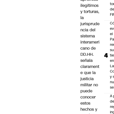
to
ilegítimos
de
y torturas,
FI
la
C
jurisprude
ev
ncia del
el 
sistema
Pa
interameri
re
cano de
su
DD.HH.
ti
señala
en
La
clarament
C
e que la
y
justicia
nu
militar no
se
puede
A 
conocer
d
estos
re
hechos y
in