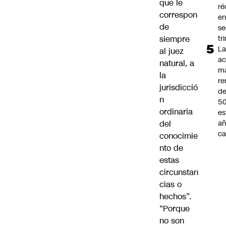
que le
ré
correspon
en
de
s
siempre
tr
L
al juez
ac
natural, a
m
la
re
jurisdicció
de
n
5
ordinaria
es
del
añ
ca
conocimie
nto de
estas
circunstan
cias o
hechos”.
“Porque
no son