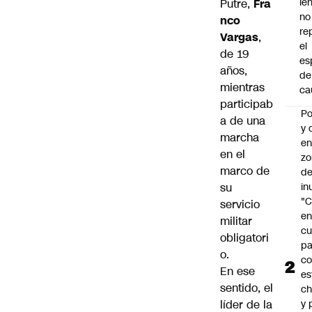
le
Putre,
Fra
no
nco
re
Vargas
,
el
de 19
es
años,
de
mientras
ca
participab
Po
a de una
y 
marcha
e
en el
zo
marco de
d
su
in
"C
servicio
e
militar
cu
obligatori
pa
o.
c
En ese
es
sentido, el
ch
líder de la
y 