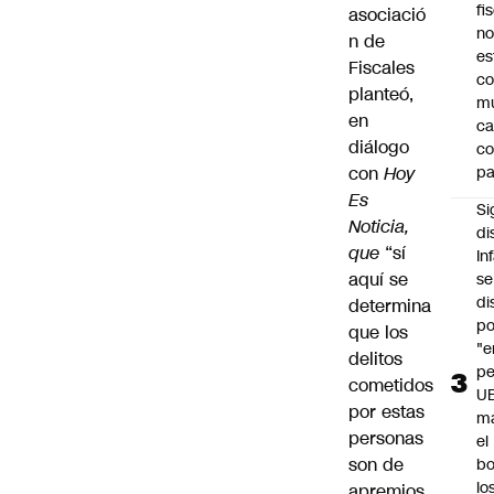
fi
asociació
no
n de
es
Fiscales
co
planteó,
m
en
ca
diálogo
c
con
Hoy
pa
Es
Si
Noticia,
di
que
“sí
In
aquí se
se
di
determina
po
que los
"e
delitos
pe
cometidos
U
por estas
ma
personas
el
son de
bo
lo
apremios