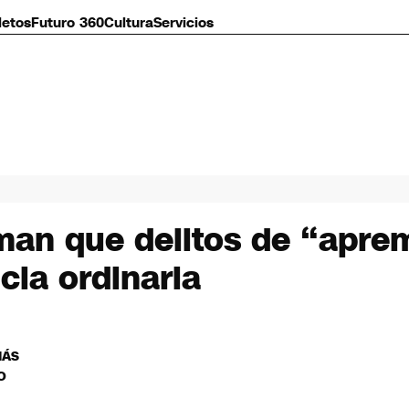
letos
Futuro 360
Cultura
Servicios
man que delitos de “aprem
cia ordinaria
MÁS
O