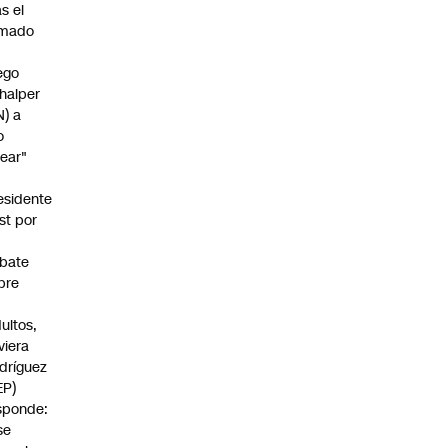
as el
amado
ego
halper
N) a
o
rear"
esidente
st por
bate
bre
s
dultos,
viera
dríguez
EP)
sponde:
se