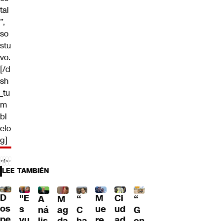
tal
”,
so
stu
vo.
[/d
sh
_tu
m
bl
elo
g]
LEE TAMBIÉN
D
"E
M
Ci
“
A
M
“
os
s
ue
ud
G
ná
ag
C
pe
vu
re
ad