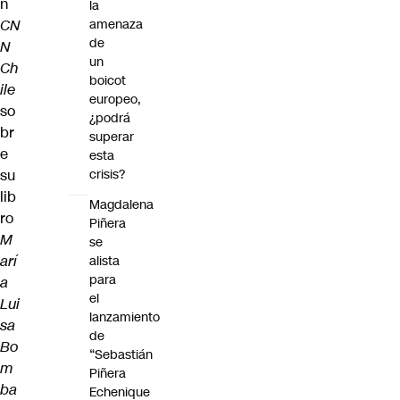
n
la
CN
amenaza
de
N
un
Ch
boicot
ile
europeo,
so
¿podrá
br
superar
e
esta
su
crisis?
lib
Magdalena
ro
Piñera
M
se
arí
alista
para
a
el
Lui
lanzamiento
sa
de
Bo
“Sebastián
m
Piñera
ba
Echenique