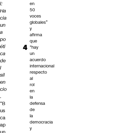
l:
en
50
Ha
voces
cia
globales”
un
y
a
afirma
po
que
éti
“hay
ca
un
acuerdo
de
internacional
l
respecto
sil
al
en
rol
cio
en
.
la
“B
defensa
de
us
la
ca
democracia
ap
y
un