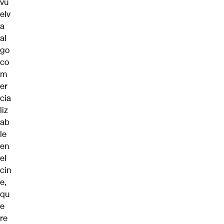
vu
elv
a
al
go
co
m
er
cia
liz
ab
le
en
el
cin
e,
qu
e
re