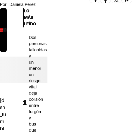
Por
Daniela Pérez
Futuro 360
LO
Opinión
MÁS
LEÍDO
Dos
personas
fallecidas
y
un
menor
en
riesgo
vital
deja
colisión
[d
entre
sh
furgón
_tu
y
m
bus
bl
que