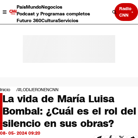
País
Mundo
Negocios
Radio
Podcast y Programas completos
CNN
Futuro 360
Cultura
Servicios
País
Mundo
Negocios
Inicio
#LODIJERONENCNN
La vida de María Luisa
Deportes
Programas completos
Bombal: ¿Cuál es el rol del
Cultura
Servicios
silencio en sus obras?
Bits
CNN Data
08- 05- 2024 09:20
CNN tiempo