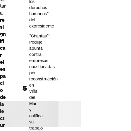
los
tar
derechos
a
humanos”
re
del
expresidente
si
gn
“Chantas”:
ifi
Poduje
ca
apunta
contra
r
empresas
el
cuestionadas
es
por
pa
reconstrucción
ci
en
o
Viña
de
del
Mar
la
y
le
califica
ct
su
ur
trabajo