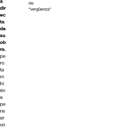
a
de
dir
"vergüenza"
ec
ta
de
su
ob
ra
,
pe
ro
ta
m
bi
én
a
pe
ns
ar
un