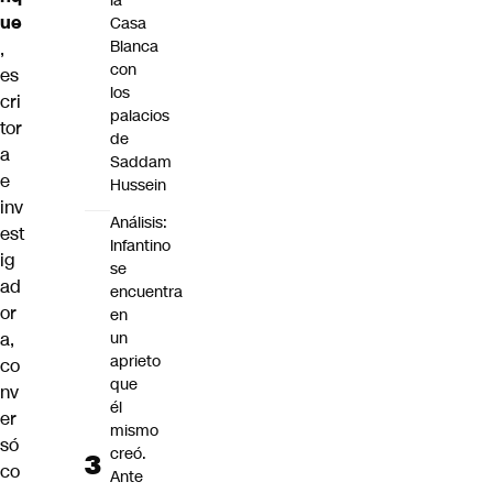
la
ue
Casa
Blanca
,
con
es
los
cri
palacios
tor
de
a
Saddam
e
Hussein
inv
Análisis:
est
Infantino
ig
se
ad
encuentra
or
en
a,
un
aprieto
co
que
nv
él
er
mismo
só
creó.
co
Ante