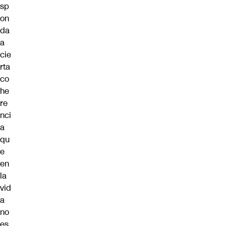
sp
on
da
a
cie
rta
co
he
re
nci
a
qu
e
en
la
vid
a
no
es