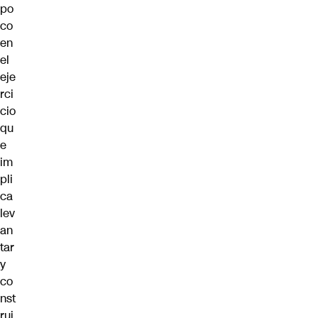
po
co
en
el
eje
rci
cio
qu
e
im
pli
ca
lev
an
tar
y
co
nst
rui