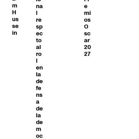
m
e
na
H
mi
l
us
os
re
se
O
sp
in
sc
ec
ar
to
20
al
27
ro
l
en
la
de
fe
ns
a
de
la
de
m
oc