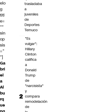
elo
trasladaba
g
a
juveniles
titl
de
e=
Deportes
””
Temuco
sin
"Es
op
vulgar":
sis
Hillary
=”
Clinton
”]
califica
Ga
a
bri
Donald
el
Trump
de
a
"narcisista"
Al
y
bu
compara
rq
remodelación
ue
de
nq