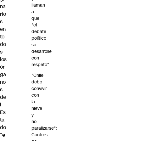
llaman
na
a
rio
que
s
"el
en
debate
to
político
do
se
s
desarrolle
con
los
respeto"
ór
ga
"Chile
no
debe
convivir
s
con
de
la
l
nieve
Es
y
ta
no
do
paralizarse":
“
e
Centros