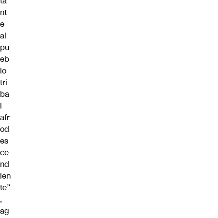
ta
nt
e
al
pu
eb
lo
tri
ba
l
afr
od
es
ce
nd
ien
te”
,
ag