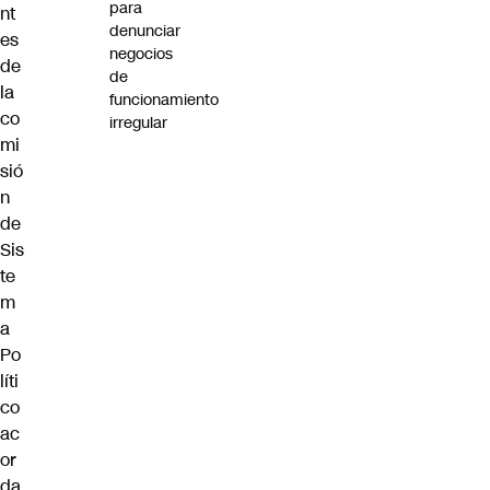
para
nt
denunciar
es
negocios
de
de
la
funcionamiento
co
irregular
mi
sió
n
de
Sis
te
m
a
Po
líti
co
ac
or
da