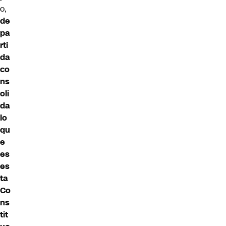
o,
de
pa
rti
da
co
ns
oli
da
lo
qu
e
es
es
ta
Co
ns
tit