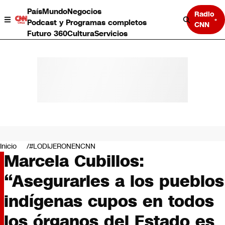
País
Mundo
Negocios
Radio
Podcast y Programas completos
CNN
Futuro 360
Cultura
Servicios
País
Mundo
Negocios
Inicio
#LODIJERONENCNN
Marcela Cubillos:
Deportes
Programas completos
“Asegurarles a los pueblos
Cultura
Servicios
indígenas cupos en todos
Bits
CNN Data
los órganos del Estado es
CNN tiempo