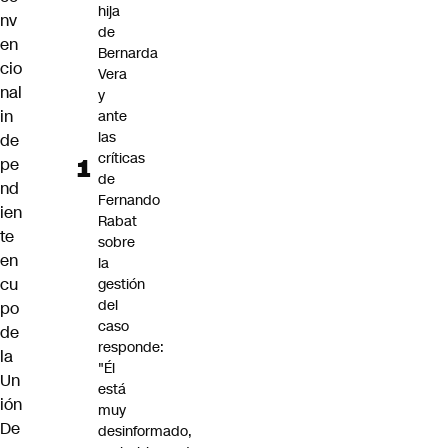
hija
nv
de
en
Bernarda
cio
Vera
nal
y
in
ante
las
de
críticas
pe
de
nd
Fernando
ien
Rabat
te
sobre
en
la
cu
gestión
del
po
caso
de
responde:
la
"Él
Un
está
ión
muy
De
desinformado,