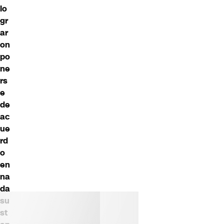
lo
gr
ar
on
po
ne
rs
e
de
ac
ue
rd
o
en
na
da
su
st