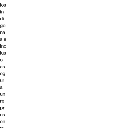
los
in
dí
ge
na
s e
inc
lus
o
as
eg
ur
a
un
re
pr
es
en