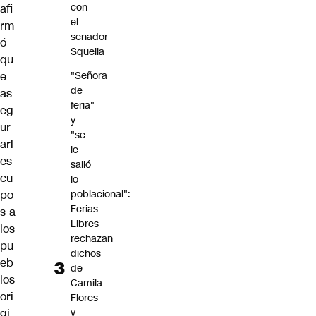
con
afi
el
rm
senador
ó
Squella
qu
e
"Señora
de
as
feria"
eg
y
ur
"se
arl
le
es
salió
cu
lo
po
poblacional":
Ferias
s a
Libres
los
rechazan
pu
dichos
eb
de
los
Camila
ori
Flores
gi
y