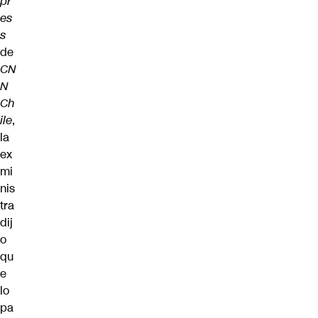
pr
es
s
de
CN
N
Ch
ile
,
la
ex
mi
nis
tra
dij
o
qu
e
lo
pa