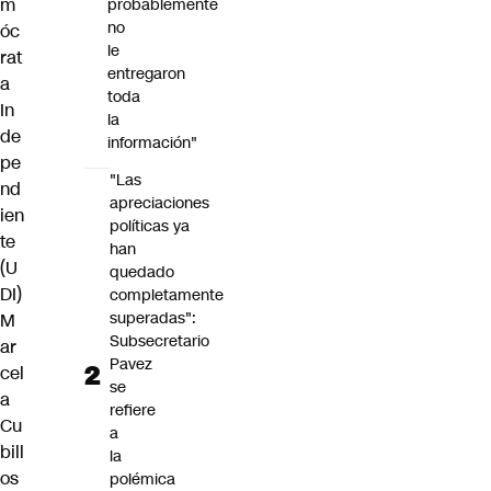
m
probablemente
no
óc
le
rat
entregaron
a
toda
In
la
de
información"
pe
"Las
nd
apreciaciones
ien
políticas ya
te
han
(U
quedado
DI)
completamente
superadas":
M
Subsecretario
ar
Pavez
cel
se
a
refiere
Cu
a
bill
la
os
polémica