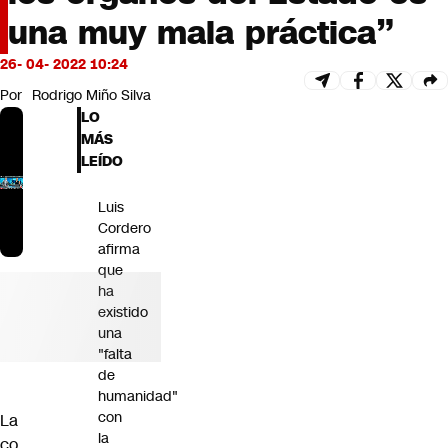
Futuro 360
una muy mala práctica”
Opinión
26- 04- 2022 10:24
Por
Rodrigo Miño Silva
LO
MÁS
LEÍDO
Luis
Cordero
afirma
que
ha
existido
una
"falta
de
humanidad"
con
La
la
co