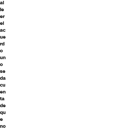
al
le
er
el
ac
ue
rd
o
un
o
se
da
cu
en
ta
de
qu
e
no