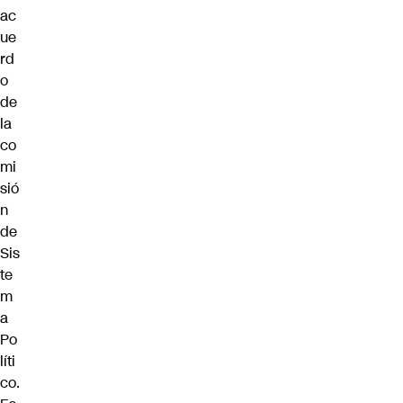
ac
ue
rd
o
de
la
co
mi
sió
n
de
Sis
te
m
a
Po
líti
co.