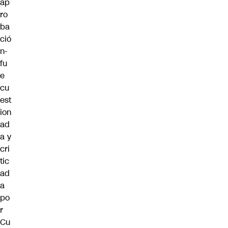
ap
ro
ba
ció
n-
fu
e
cu
est
ion
ad
a y
cri
tic
ad
a
po
r
Cu