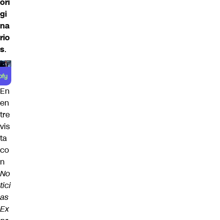
ori
gi
na
rio
s
.
En
en
tre
vis
ta
co
n
No
tici
as
Ex