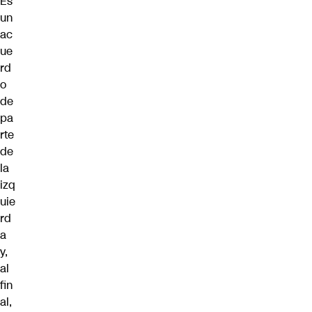
Es
un
ac
ue
rd
o
de
pa
rte
de
la
izq
uie
rd
a
y,
al
fin
al,