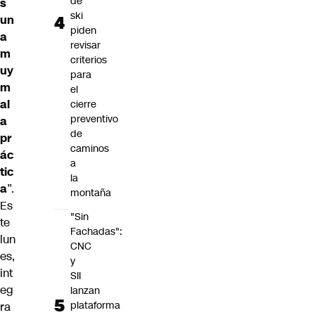
de
s
ski
un
piden
a
revisar
m
criterios
uy
para
m
el
al
cierre
preventivo
a
de
pr
caminos
ác
a
tic
la
a
”.
montaña
Es
"Sin
te
Fachadas":
lun
CNC
es,
y
int
SII
eg
lanzan
plataforma
ra