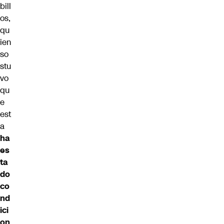
bill
os,
qu
ien
so
stu
vo
qu
e
est
a
ha
es
ta
do
co
nd
ici
on