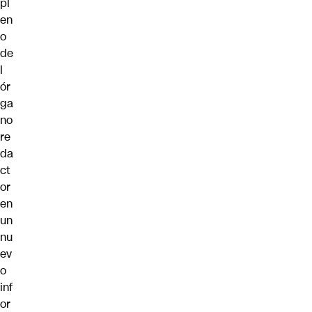
pl
en
o
de
l
ór
ga
no
re
da
ct
or
en
un
nu
ev
o
inf
or