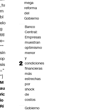
mega
_tu
reforma
m
del
bl
Gobierno
elo
Banco
g
Central:
titl
Empresas
e=
muestran
””
optimismo
sin
menor
y
op
condiciones
sis
financieras
=”
más
”]
estrechas
M
por
au
shock
ric
de
costos
io
Rí
Gobierno