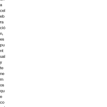
a
cel
eb
ra
ció
n,
es
pu
nt
ual
y
te
ne
m
os
qu
e
co