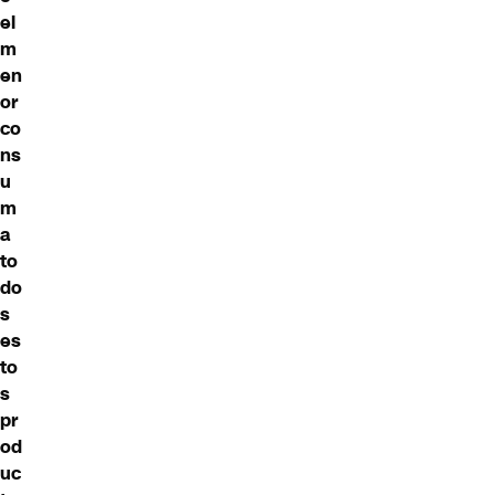
el
m
en
or
co
ns
u
m
a
to
do
s
es
to
s
pr
od
uc