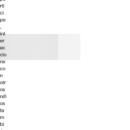
rti
ci
pe
,
int
er
ac
cio
ne
co
n
otr
os
niñ
os
ta
m
bi