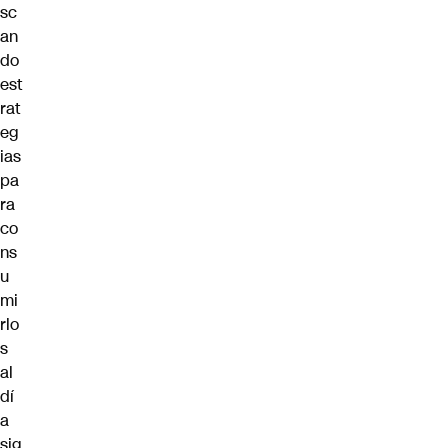
sc
an
do
est
rat
eg
ias
pa
ra
co
ns
u
mi
rlo
s
al
dí
a
sig