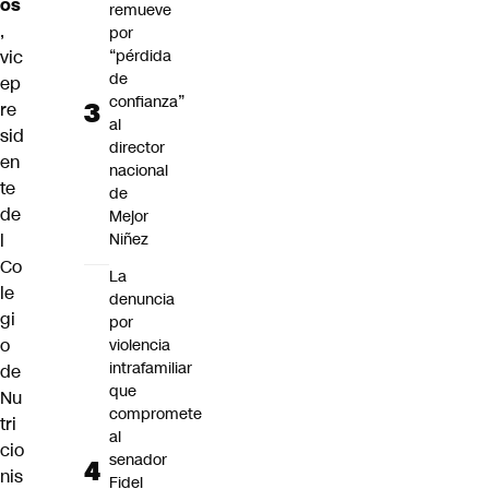
os
remueve
,
por
vic
“pérdida
de
ep
confianza”
re
al
sid
director
en
nacional
te
de
de
Mejor
l
Niñez
Co
La
le
denuncia
gi
por
o
violencia
intrafamiliar
de
que
Nu
compromete
tri
al
cio
senador
nis
Fidel