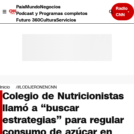
País
Mundo
Negocios
Radio
Podcast y Programas completos
CNN
Futuro 360
Cultura
Servicios
País
Mundo
Negocios
Inicio
#LODIJERONENCNN
Colegio de Nutricionistas
Deportes
Programas completos
llamó a “buscar
Cultura
Servicios
estrategias” para regular
Bits
CNN Data
consumo de azúcar en
CNN tiempo