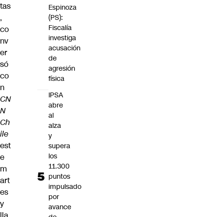
tas
Espinoza
,
(PS):
Fiscalía
co
investiga
nv
acusación
er
de
só
agresión
co
física
n
IPSA
CN
abre
N
al
Ch
alza
ile
y
est
supera
los
e
11.300
m
puntos
art
impulsado
es
por
y
avance
lla