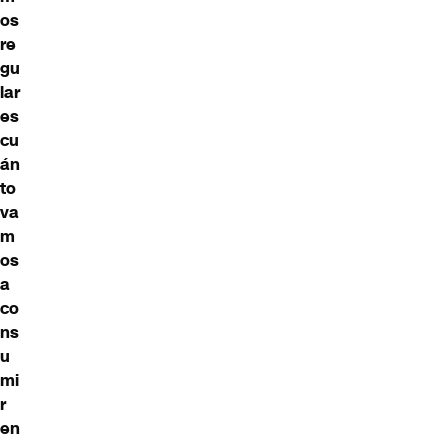
os
re
gu
lar
es
cu
án
to
va
m
os
a
co
ns
u
mi
r
en