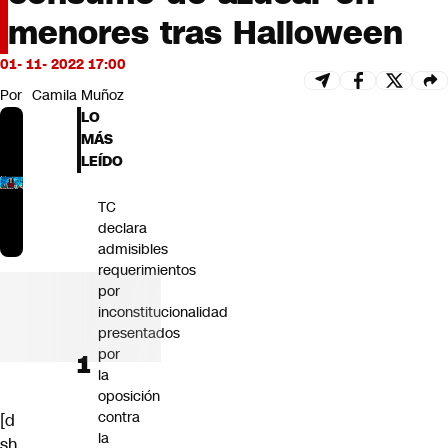
Futuro 360
menores tras Halloween
Opinión
01- 11- 2022 17:00
Por
Camila Muñoz
LO
MÁS
LEÍDO
TC
declara
admisibles
requerimientos
por
inconstitucionalidad
presentados
por
la
oposición
contra
[d
la
sh