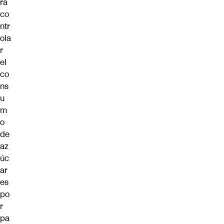
ra
co
ntr
ola
r
el
co
ns
u
m
o
de
az
úc
ar
es
po
r
pa