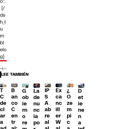
o”.
[/
ds
h_t
u
m
bl
elo
g]
LEE TAMBIÉN
T
B
IP
Ex
¿
G
La
D
C
an
S
ca
O
ob
de
et
de
co
A
nc
ze
ie
nu
ie
cl
C
ab
ill
m
rn
nc
ne
ar
en
re
er
pi
o
ia
n
a
tr
al
W
c
re
po
a
ad
al:
al
al
a