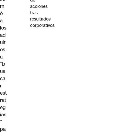
de
m
acciones
tras
ó
resultados
a
corporativos
los
ad
ult
os
a
“b
us
ca
r
est
rat
eg
ias
”
pa