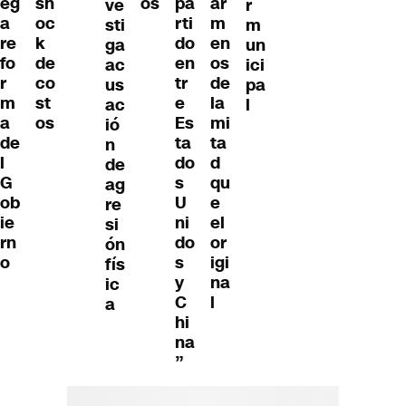
eg
sh
os
pa
ar
ve
r
a
oc
rti
m
sti
m
re
k
do
en
ga
un
fo
de
en
os
ac
ici
r
co
tr
de
us
pa
m
st
e
la
ac
l
a
os
Es
mi
ió
de
ta
ta
n
l
do
d
de
G
s
qu
ag
ob
U
e
re
ie
ni
el
si
rn
do
or
ón
o
s
igi
fís
y
na
ic
C
l
a
hi
na
”