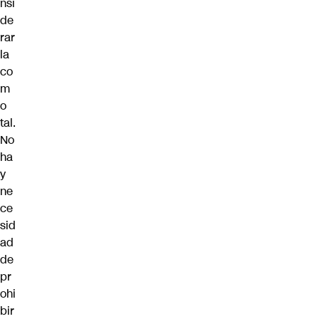
nsi
de
rar
la
co
m
o
tal.
No
ha
y
ne
ce
sid
ad
de
pr
ohi
bir