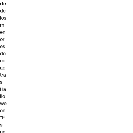
rte
de
los
m
en
or
es
de
ed
ad
tra
s
Ha
llo
we
en.
“E
s
un