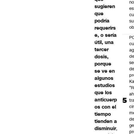
no
sugieren
es
que
cu
podría
su
ob
requerirs
e, o sería
P
útil, una
cu
tercer
a
dosis,
d
se
porque
de
se ve en
pr
algunos
Ka
estudios
“R
que los
ah
anticuerp
tr
os con el
ci
m
tiempo
d
tienden a
ge
disminuir
,
pr