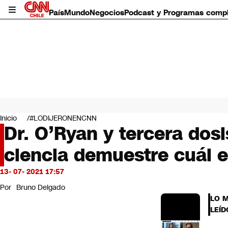
País
Mundo
Negocios
Podcast y Programas comp
País
Mundo
Inicio
#LODIJERONENCNN
Negocios
Dr. O’Ryan y tercera dos
Deportes
ciencia demuestre cuál 
Programas completos
Cultura
Servicios
13- 07- 2021 17:57
Bits
Por
Bruno Delgado
CNN Data
LO 
CNN tiempo
LEÍD
Futuro 360
Opinión