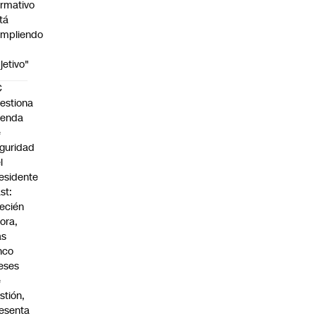
rmativo
tá
mpliendo
jetivo"
C
estiona
genda
e
guridad
l
esidente
st:
ecién
ora,
as
nco
eses
e
stión,
esenta