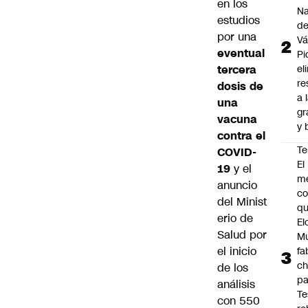
en los
Na
estudios
d
por una
Vá
eventual
Pi
tercera
el
re
dosis de
a 
una
gr
vacuna
y 
contra el
Te
COVID-
El
19
y el
m
anuncio
co
del Minist
q
erio de
El
Salud por
M
el inicio
fa
ch
de los
pa
análisis
Te
con 550