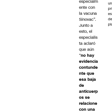
especialm
u
ente con
pr
la vacuna
e
Sinovac”.
d
pl
Junto a
esto, el
especialis
ta aclaró
que aún
“
no hay
evidencia
contunde
nte que
esa baja
de
anticuerp
os se
relacione
con una