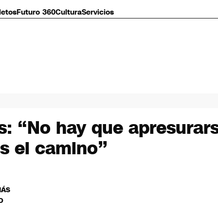
letos
Futuro 360
Cultura
Servicios
is: “No hay que apresurars
es el camino”
MÁS
O