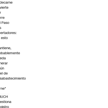
decarne
vierte
r
erre
l Paso
s
bertadores:
i esto
ntiene,
obablemente
eda
nerar
gún
vel de
sabastecimiento
rne"
RUCH
estiona
gistro