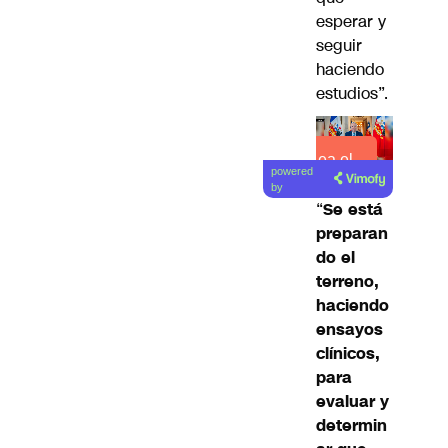
esperar y
seguir
haciendo
estudios”.
Lea el
powered
artículo
by
“
Se está
preparan
do el
terreno,
haciendo
ensayos
clínicos,
para
evaluar y
determin