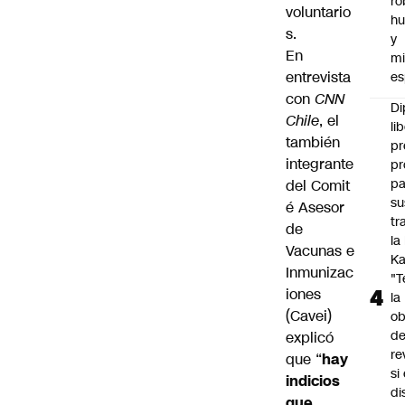
ro
voluntario
h
s.
y
En
mi
entrevista
es
con
CNN
Di
Chile
, el
li
también
pr
integrante
pr
pa
del Comit
su
é Asesor
tr
de
la
Vacunas e
Ka
Inmunizac
"
iones
la
(Cavei)
ob
d
explicó
re
que “
hay
si 
indicios
di
que