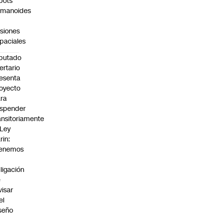
bots
umanoides
siones
paciales
putado
bertario
esenta
oyecto
ra
spender
ansitoriamente
 Ley
rin:
Tenemos
ligación
e
visar
el
seño