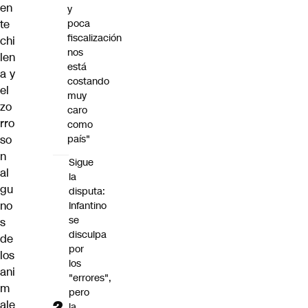
en
y
te
poca
fiscalización
chi
nos
len
está
a y
costando
el
muy
zo
caro
rro
como
so
país"
n
Sigue
al
la
gu
disputa:
no
Infantino
se
s
disculpa
de
por
los
los
ani
"errores",
m
pero
ale
la