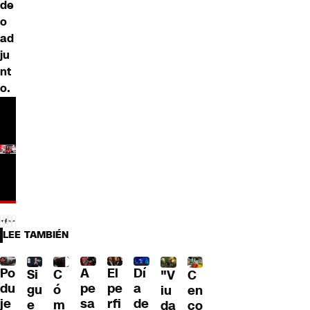
de
o
ad
ju
nt
o.
LEE TAMBIÉN
Po
A
El
Dí
C
Si
C
"V
du
pe
pe
a
ó
gu
en
iu
je
sa
rfi
de
m
e
co
da