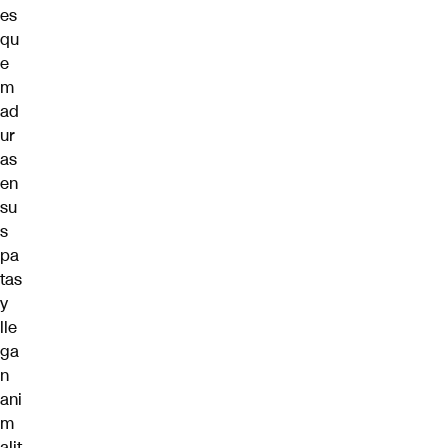
es
qu
e
m
ad
ur
as
en
su
s
pa
tas
y
lle
ga
n
ani
m
alit