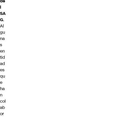
de
l
SA
G
.
Al
gu
na
s
en
tid
ad
es
qu
e
ha
n
col
ab
or