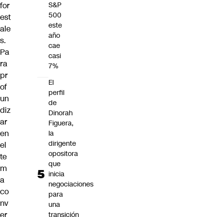
for
S&P
500
est
este
ale
año
s.
cae
Pa
casi
ra
7%
pr
El
of
perfil
un
de
diz
Dinorah
ar
Figuera,
en
la
dirigente
el
opositora
te
que
m
inicia
a
negociaciones
co
para
nv
una
er
transición