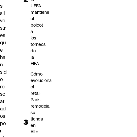
s
UEFA
mantiene
sil
el
ve
boicot
str
a
es
los
qu
torneos
e
de
ha
la
FIFA
n
sid
Cómo
o
evoluciona
re
el
retail:
sc
Paris
at
remodela
ad
su
os
tienda
po
en
r
Alto