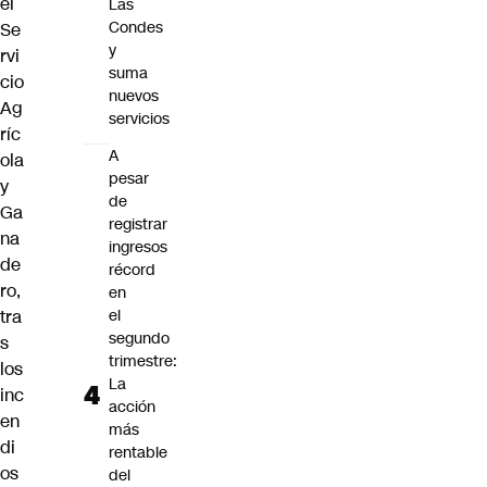
el
Las
Condes
Se
y
rvi
suma
cio
nuevos
Ag
servicios
ríc
A
ola
pesar
y
de
Ga
registrar
na
ingresos
de
récord
ro,
en
tra
el
segundo
s
trimestre:
los
La
inc
acción
en
más
di
rentable
os
del