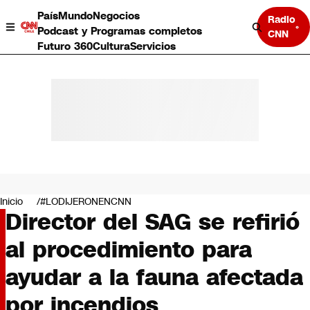
País
Mundo
Negocios
Radio
Podcast y Programas completos
CNN
Futuro 360
Cultura
Servicios
País
Mundo
Negocios
Inicio
#LODIJERONENCNN
Director del SAG se refirió
Deportes
Programas completos
al procedimiento para
Cultura
Servicios
ayudar a la fauna afectada
Bits
CNN Data
por incendios
CNN tiempo