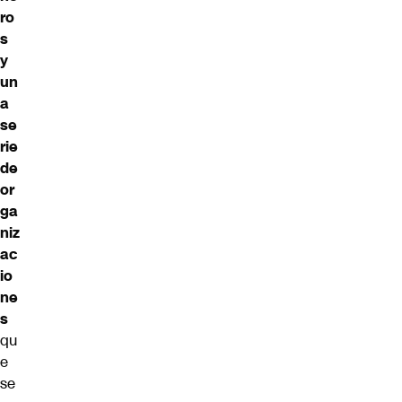
ro
s
y
un
a
se
rie
de
or
ga
niz
ac
io
ne
s
qu
e
se