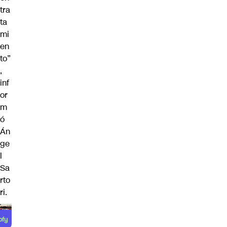
tra
ta
mi
en
to”
,
inf
or
m
ó
Án
ge
l
Sa
rto
ri.