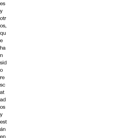
es
y
otr
os,
qu
e
ha
n
sid
o
re
sc
at
ad
os
y
est
án
en