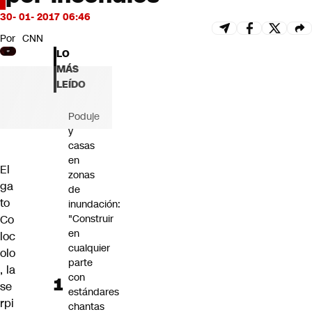
Futuro 360
30- 01- 2017 06:46
Opinión
Por
CNN
LO
MÁS
LEÍDO
Poduje
y
casas
en
El
zonas
ga
de
to
inundación:
Co
"Construir
en
loc
cualquier
olo
parte
, la
con
se
estándares
rpi
chantas