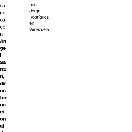
con
sa
Jorge
m
Rodríguez
os
en
co
Venezuela
n
Án
ge
l
Sa
rto
ri,
dir
ec
tor
na
ci
on
al