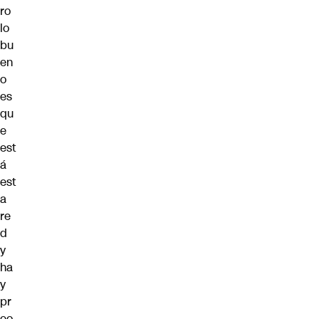
ro
lo
bu
en
o
es
qu
e
est
á
est
a
re
d
y
ha
y
pr
eo