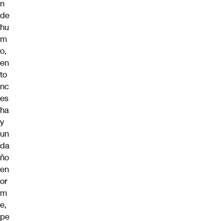
n
de
hu
m
o,
en
to
nc
es
ha
y
un
da
ño
en
or
m
e,
pe