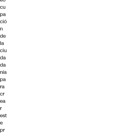
cu
pa
ció
n
de
la
ciu
da
da
nía
pa
ra
cr
ea
r
est
e
pr