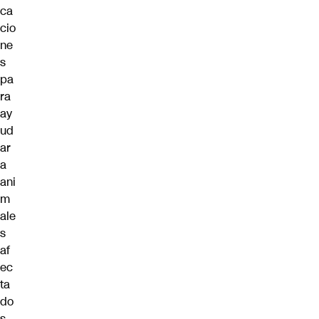
ca
cio
ne
s
pa
ra
ay
ud
ar
a
ani
m
ale
s
af
ec
ta
do
s