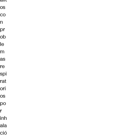
os
co
n
pr
ob
le
m
as
re
spi
rat
ori
os
po
r
inh
ala
ció