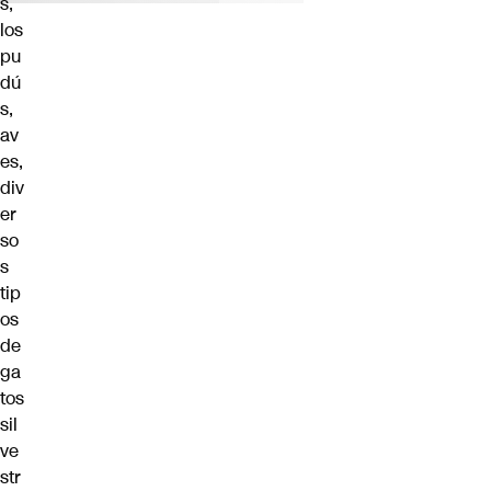
s,
los
pu
dú
s,
av
es,
div
er
so
s
tip
os
de
ga
tos
sil
ve
str