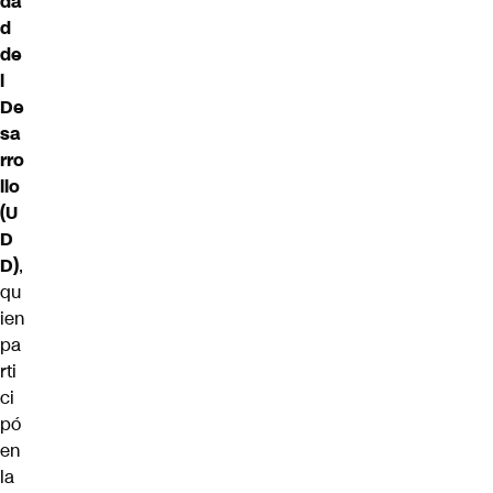
da
d
de
l
De
sa
rro
llo
(U
D
D)
,
qu
ien
pa
rti
ci
pó
en
la