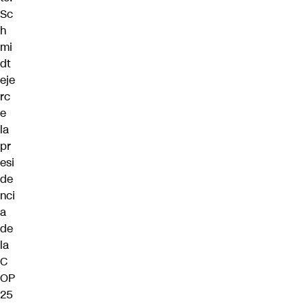
Sc
h
mi
dt
eje
rc
e
la
pr
esi
de
nci
a
de
la
C
OP
25