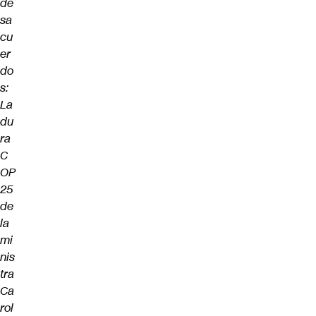
de
sa
cu
er
do
s:
La
du
ra
C
OP
25
de
la
mi
nis
tra
Ca
rol