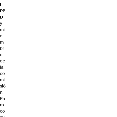
l
PP
D
y
mi
e
m
br
o
de
la
co
mi
sió
n.
Pa
ra
co