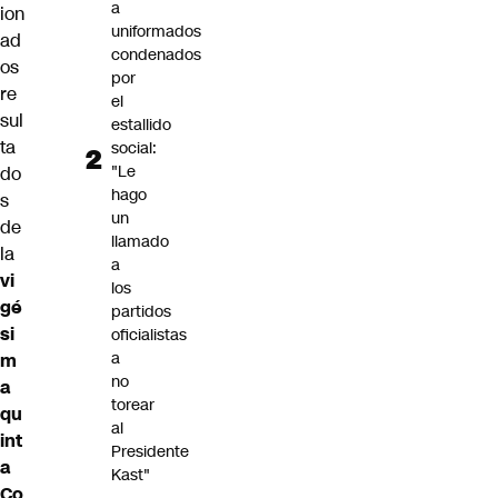
a
ion
uniformados
ad
condenados
os
por
re
el
sul
estallido
ta
social:
"Le
do
hago
s
un
de
llamado
la
a
vi
los
gé
partidos
si
oficialistas
a
m
no
a
torear
qu
al
int
Presidente
a
Kast"
Co