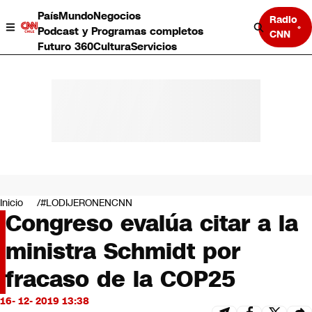
País
Mundo
Negocios
Radio
Podcast y Programas completos
CNN
Futuro 360
Cultura
Servicios
País
Mundo
Negocios
Inicio
#LODIJERONENCNN
Congreso evalúa citar a la
Deportes
Programas completos
ministra Schmidt por
Cultura
Servicios
fracaso de la COP25
Bits
CNN Data
16- 12- 2019 13:38
CNN tiempo