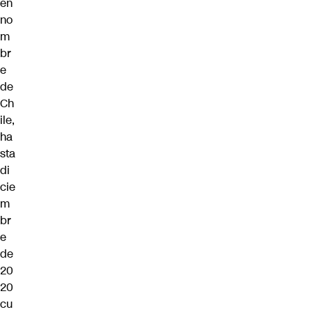
en
no
m
br
e
de
Ch
ile,
ha
sta
di
cie
m
br
e
de
20
20
cu