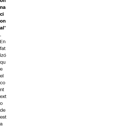
ón
na
ci
on
al
“
.
En
fat
izó
qu
e
el
co
nt
ext
o
de
est
a