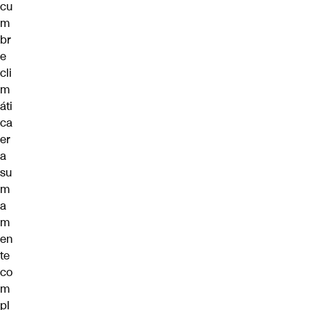
cu
m
br
e
cli
m
áti
ca
er
a
su
m
a
m
en
te
co
m
pl