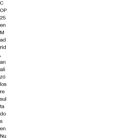
C
OP
25
en
M
ad
rid
,
an
ali
zó
los
re
sul
ta
do
s
en
Nu