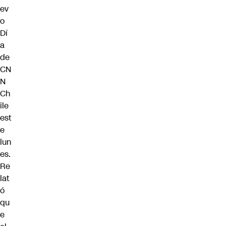
ev
o
Dí
a
de
CN
N
Ch
ile
est
e
lun
es.
Re
lat
ó
qu
e