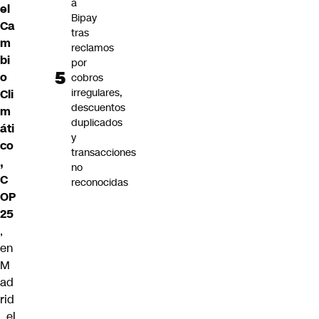
a
el
Bipay
Ca
tras
m
reclamos
bi
por
o
cobros
irregulares,
Cli
descuentos
m
duplicados
áti
y
co
transacciones
,
no
C
reconocidas
OP
25
,
en
M
ad
rid
, el