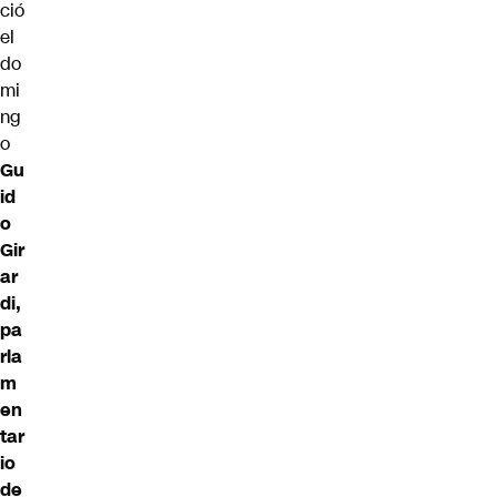
ció
el
do
mi
ng
o
Gu
id
o
Gir
ar
di,
pa
rla
m
en
tar
io
de