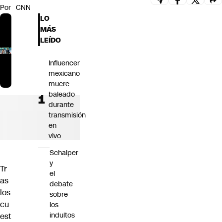
Por
CNN
Futuro 360
LO
Opinión
MÁS
LEÍDO
Influencer
mexicano
muere
baleado
durante
transmisión
en
vivo
Schalper
y
Tr
el
as
debate
los
sobre
cu
los
indultos
est