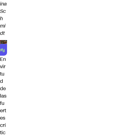
ina
Sc
h
mi
dt
En
vir
tu
d
de
las
fu
ert
es
crí
tic