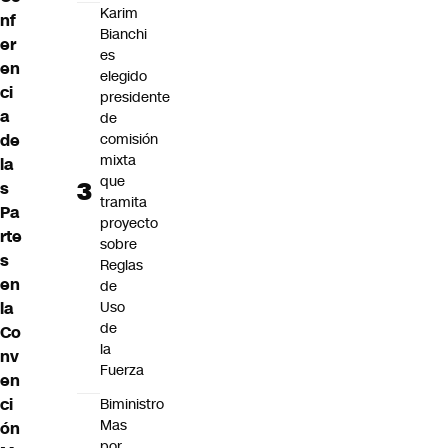
Karim
nf
Bianchi
er
es
en
elegido
ci
presidente
a
de
de
comisión
mixta
la
que
s
tramita
Pa
proyecto
rte
sobre
s
Reglas
en
de
la
Uso
de
Co
la
nv
Fuerza
en
ci
Biministro
Mas
ón
por