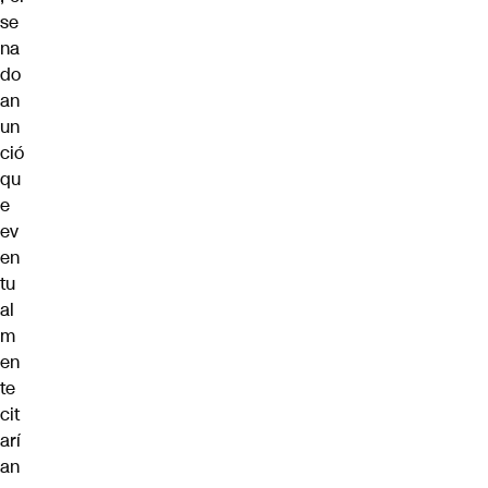
se
na
do
an
un
ció
qu
e
ev
en
tu
al
m
en
te
cit
arí
an