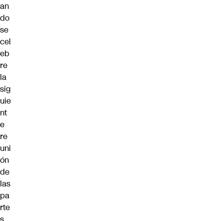
an
do
se
cel
eb
re
la
sig
uie
nt
e
re
uni
ón
de
las
pa
rte
s