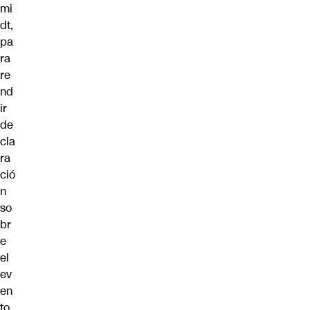
mi
dt,
pa
ra
re
nd
ir
de
cla
ra
ció
n
so
br
e
el
ev
en
to.