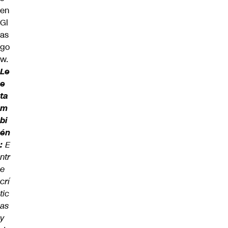
en
Gl
as
go
w.
Le
e
ta
m
bi
én
:
E
ntr
e
crí
tic
as
y