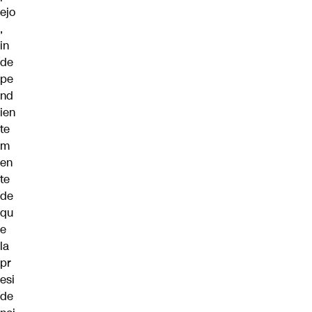
ejo
,
in
de
pe
nd
ien
te
m
en
te
de
qu
e
la
pr
esi
de