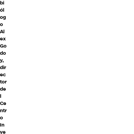
bi
ól
og
o
Al
ex
Go
do
y,
dir
ec
tor
de
l
Ce
ntr
o
In
ve