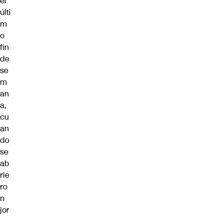
el
últi
m
o
fin
de
se
m
an
a,
cu
an
do
se
ab
rie
ro
n
jor