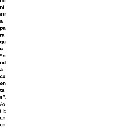
mi
ni
str
a
pa
ra
qu
e
“ri
nd
a
cu
en
ta
s”
.
As
í lo
an
un