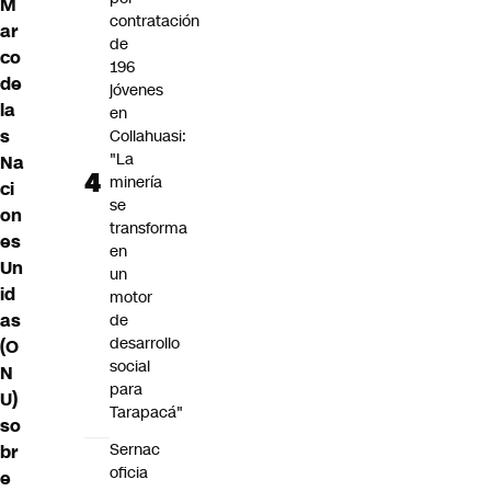
M
contratación
ar
de
co
196
de
jóvenes
la
en
s
Collahuasi:
"La
Na
minería
ci
se
on
transforma
es
en
Un
un
id
motor
as
de
desarrollo
(O
social
N
para
U)
Tarapacá"
so
Sernac
br
oficia
e