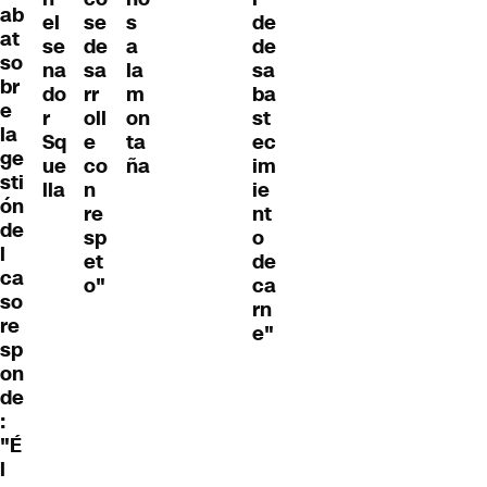
ab
el
se
s
de
at
se
de
a
de
so
na
sa
la
sa
br
do
rr
m
ba
e
r
oll
on
st
la
Sq
e
ta
ec
ge
ue
co
ña
im
sti
lla
n
ie
ón
re
nt
de
sp
o
l
et
de
ca
o"
ca
so
rn
re
e"
sp
on
de
:
"É
l