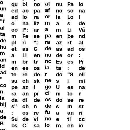
o
at
qu
bl
no
nu
Pa
io
un
af
ed
ac
pa
nc
so
na
a
or
ad
io
ra
ia
Lo
l
"f
m
o
na
liz
a
s
de
al
a
co
l":
ar
m
Li
Vá
ta
pa
m
Fe
se
en
be
nd
de
ra
pl
ri
":
az
rt
al
hu
de
et
as
C
as
ad
os
m
nu
a
Li
en
de
or
:
an
nc
m
br
tr
Es
es
Pi
id
ia
en
es
os
ta
:
de
ad
r
te
re
de
do
"S
eli
"
ne
su
ch
sk
s
i
mi
co
go
pe
az
i
U
es
na
n
ci
ra
an
pi
ni
to
r
la
os
da
di
de
do
se
re
hij
de
s"
ch
n
s
m
st
a
fu
:
os
re
a
an
ri
de
nc
Su
de
vi
e
ti
cc
B
io
bs
C
sa
m
en
io