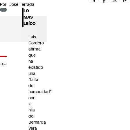
Por
José Ferrada
Futuro 360
LO
Opinión
MÁS
LEÍDO
Luis
Cordero
afirma
que
ha
existido
una
"falta
de
humanidad"
con
la
hija
de
Bernarda
Vera