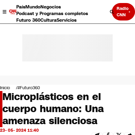
País
Mundo
Negocios
Radio
Podcast y Programas completos
CNN
Futuro 360
Cultura
Servicios
País
Mundo
Negocios
Inicio
#Futuro360
Microplásticos en el
Deportes
Programas completos
cuerpo humano: Una
Cultura
Servicios
amenaza silenciosa
Bits
CNN Data
23- 05- 2024 11:40
CNN tiempo