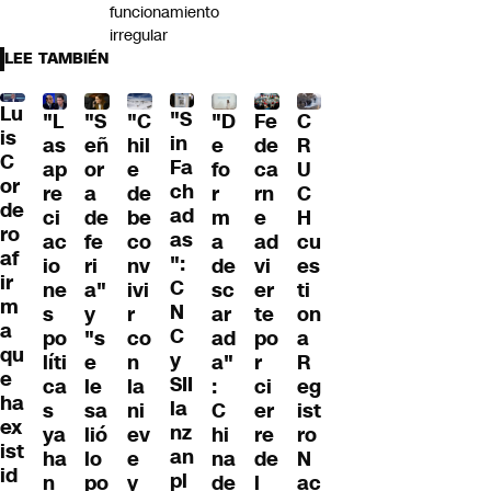
funcionamiento
irregular
LEE TAMBIÉN
Lu
"S
"L
"S
"C
"D
Fe
C
is
in
as
eñ
hil
e
de
R
C
Fa
ap
or
e
fo
ca
U
or
ch
re
a
de
r
rn
C
de
ad
ci
de
be
m
e
H
ro
as
ac
fe
co
a
ad
cu
af
":
io
ri
nv
de
vi
es
ir
C
ne
a"
ivi
sc
er
ti
m
N
s
y
r
ar
te
on
a
C
po
"s
co
ad
po
a
qu
y
líti
e
n
a"
r
R
e
SII
ca
le
la
:
ci
eg
ha
la
s
sa
ni
C
er
ist
ex
nz
ya
lió
ev
hi
re
ro
ist
an
ha
lo
e
na
de
N
id
pl
n
po
y
de
l
ac