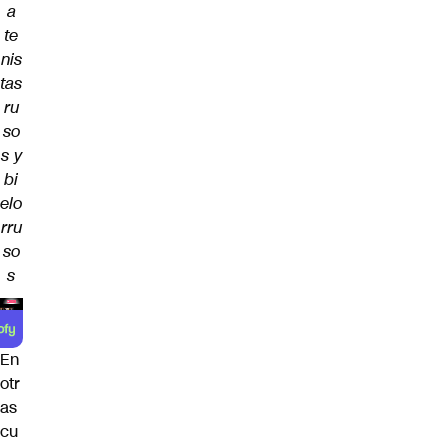
a
te
nis
tas
ru
so
s y
bi
elo
rru
so
s
En
otr
as
cu