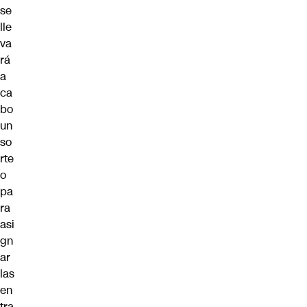
se
lle
va
rá
a
ca
bo
un
so
rte
o
pa
ra
asi
gn
ar
las
en
tra