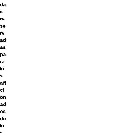
da
s
re
se
rv
ad
as
pa
ra
lo
s
afi
ci
on
ad
os
de
lo
s