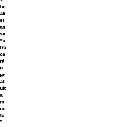
fin
ali
st
as
se
“o
fre
ce
rá
n
gr
at
uit
a
m
en
te
”