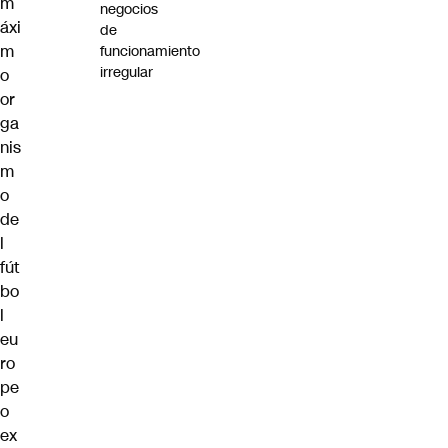
m
negocios
áxi
de
m
funcionamiento
irregular
o
or
ga
nis
m
o
de
l
fút
bo
l
eu
ro
pe
o
ex