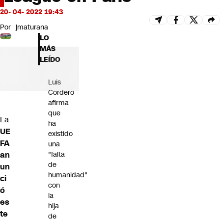
Futuro 360
20- 04- 2022 19:43
Opinión
Por
jmaturana
LO
MÁS
LEÍDO
Luis
Cordero
afirma
que
La
ha
UE
existido
FA
una
an
"falta
de
un
humanidad"
ci
con
ó
la
es
hija
te
de