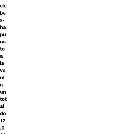
clu
be
s-
ha
pu
es
to
a
la
ve
nt
a
un
tot
al
de
12
.0