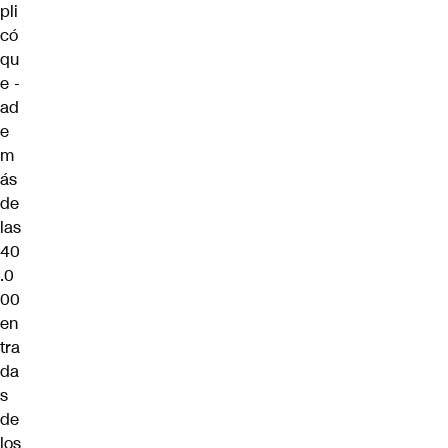
pli
có
qu
e -
ad
e
m
ás
de
las
40
.0
00
en
tra
da
s
de
los