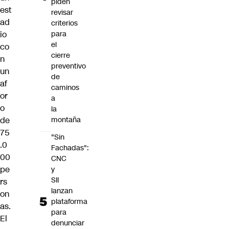
piden
est
revisar
ad
criterios
io
para
el
co
cierre
n
preventivo
un
de
af
caminos
or
a
o
la
de
montaña
75
"Sin
.0
Fachadas":
00
CNC
pe
y
SII
rs
lanzan
on
plataforma
as.
para
El
denunciar