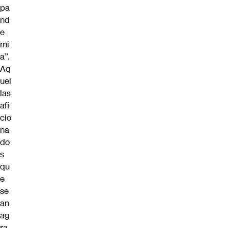
pa
nd
e
mi
a”.
Aq
uel
las
afi
cio
na
do
s
qu
e
se
an
ag
ra