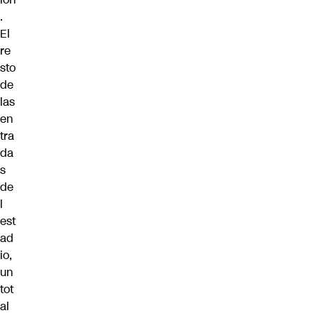
.
El
re
sto
de
las
en
tra
da
s
de
l
est
ad
io,
un
tot
al