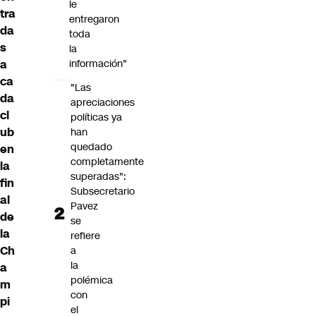
le
tra
entregaron
da
toda
s
la
a
información"
ca
"Las
da
apreciaciones
cl
políticas ya
ub
han
quedado
en
completamente
la
superadas":
fin
Subsecretario
al
Pavez
de
se
la
refiere
Ch
a
la
a
polémica
m
con
pi
el