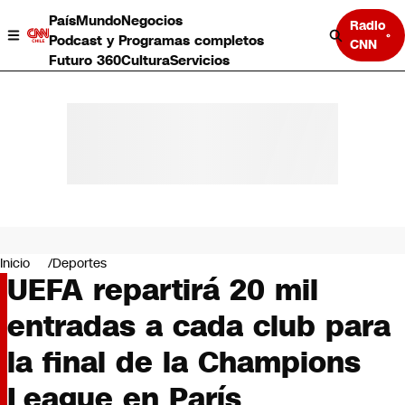
País
Mundo
Negocios
Radio
Podcast y Programas completos
CNN
Futuro 360
Cultura
Servicios
País
Mundo
Negocios
Inicio
Deportes
UEFA repartirá 20 mil
Deportes
Programas completos
entradas a cada club para
Cultura
Servicios
la final de la Champions
Bits
CNN Data
League en París
CNN tiempo