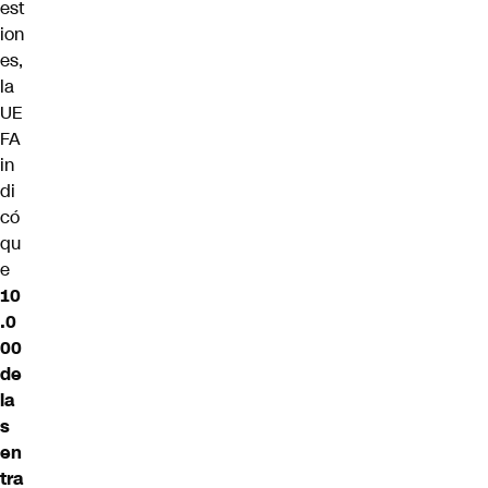
est
ion
es,
la
UE
FA
in
di
có
qu
e
10
.0
00
de
la
s
en
tra