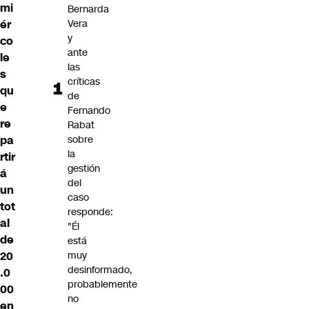
mi
Bernarda
ér
Vera
y
co
ante
le
las
s
críticas
qu
de
e
Fernando
re
Rabat
pa
sobre
la
rtir
gestión
á
del
un
caso
tot
responde:
al
"Él
de
está
20
muy
desinformado,
.0
probablemente
00
no
en