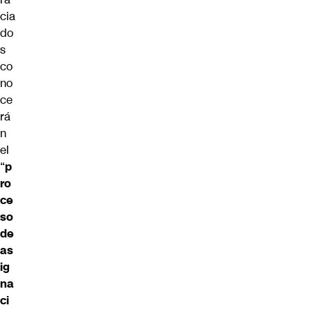
cia
do
s
co
no
ce
rá
n
el
“
p
ro
ce
so
de
as
ig
na
ci