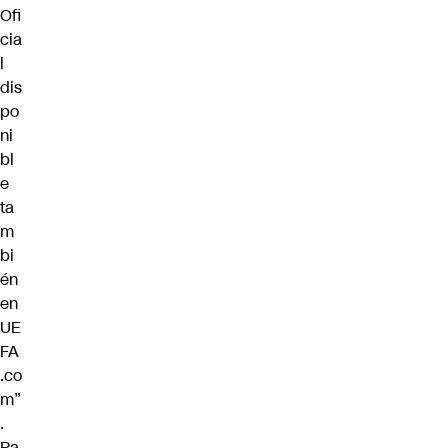
Ofi
cia
l
dis
po
ni
bl
e
ta
m
bi
én
en
UE
FA
.co
m”
.
Pa