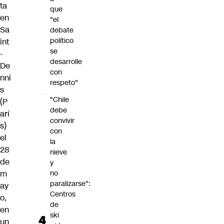
ta
que
en
"el
Sa
debate
político
int
se
-
desarrolle
De
con
nni
respeto"
s
"Chile
(P
debe
arí
convivir
s)
con
el
la
28
nieve
de
y
m
no
paralizarse":
ay
Centros
o,
de
en
ski
un