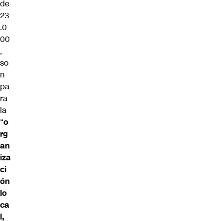
de
23
.0
00
,
so
n
pa
ra
la
“
o
rg
an
iza
ci
ón
lo
ca
l,