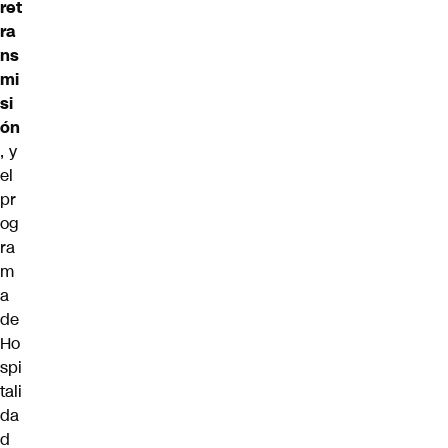
ret
ra
ns
mi
si
ón
, y
el
pr
og
ra
m
a
de
Ho
spi
tali
da
d