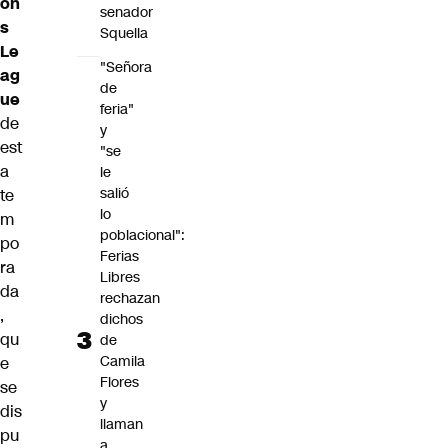
on
senador
s
Squella
Le
"Señora
ag
de
ue
feria"
de
y
est
"se
a
le
salió
te
lo
m
poblacional":
po
Ferias
ra
Libres
da
rechazan
,
dichos
qu
de
Camila
e
Flores
se
y
dis
llaman
pu
a