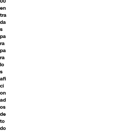
00
en
tra
da
s
pa
ra
pa
ra
lo
s
afi
ci
on
ad
os
de
to
do