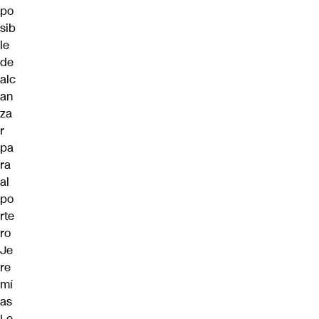
po
sib
le
de
alc
an
za
r
pa
ra
al
po
rte
ro
Je
re
mí
as
Le