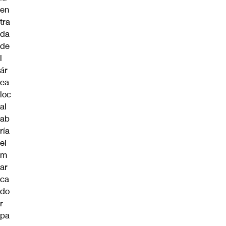
en
tra
da
de
l
ár
ea
loc
al
ab
ría
el
m
ar
ca
do
r
pa