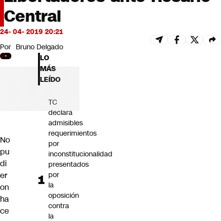
Futuro 360
Central
Opinión
24- 04- 2019 20:21
Por
Bruno Delgado
LO
MÁS
LEÍDO
TC
declara
admisibles
requerimientos
No
por
pu
inconstitucionalidad
di
presentados
er
por
la
on
oposición
ha
contra
ce
la