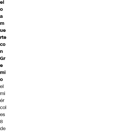
el
o
a
m
ue
rte
co
n
Gr
e
mi
o
el
mi
ér
col
es
8
de