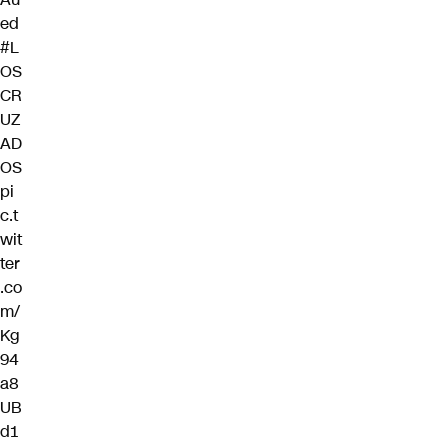
ed
#L
OS
CR
UZ
AD
OS
pi
c.t
wit
ter
.co
m/
Kg
94
a8
UB
d1