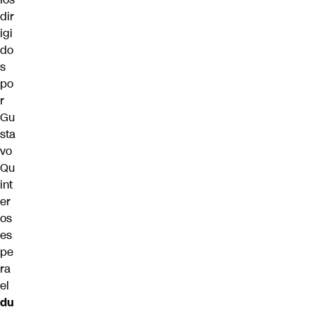
dir
igi
do
s
po
r
Gu
sta
vo
Qu
int
er
os
es
pe
ra
el
du