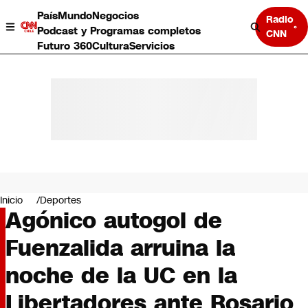
País
Mundo
Negocios
Radio
Podcast y Programas completos
CNN
Futuro 360
Cultura
Servicios
País
Mundo
Negocios
Inicio
Deportes
Agónico autogol de
Deportes
Programas completos
Fuenzalida arruina la
Cultura
Servicios
noche de la UC en la
Bits
CNN Data
Libertadores ante Rosario
CNN tiempo