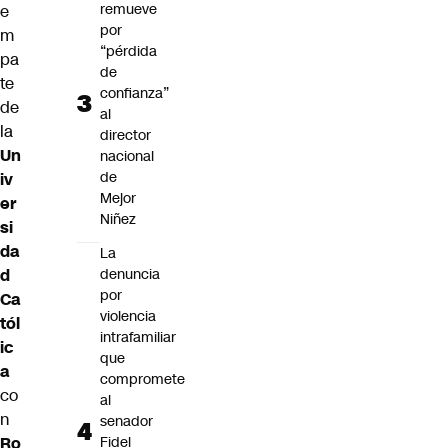
remueve
e
por
m
“pérdida
pa
de
te
confianza”
de
al
la
director
Un
nacional
de
iv
Mejor
er
Niñez
si
da
La
d
denuncia
por
Ca
violencia
tól
intrafamiliar
ic
que
a
compromete
co
al
n
senador
Ro
Fidel