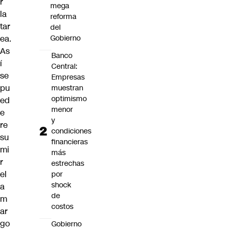
r
mega
la
reforma
tar
del
ea.
Gobierno
As
Banco
í
Central:
se
Empresas
pu
muestran
optimismo
ed
menor
e
y
re
condiciones
su
financieras
mi
más
r
estrechas
el
por
shock
a
de
m
costos
ar
go
Gobierno