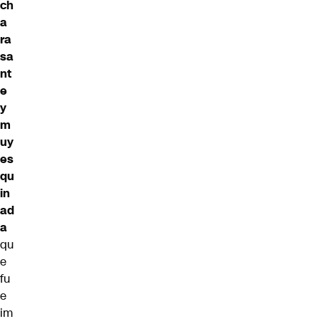
ch
a
ra
sa
nt
e
y
m
uy
es
qu
in
ad
a
qu
e
fu
e
im