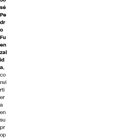
sé
Pe
dr
o
Fu
en
zal
id
a
,
co
nvi
rti
er
a
en
su
pr
op