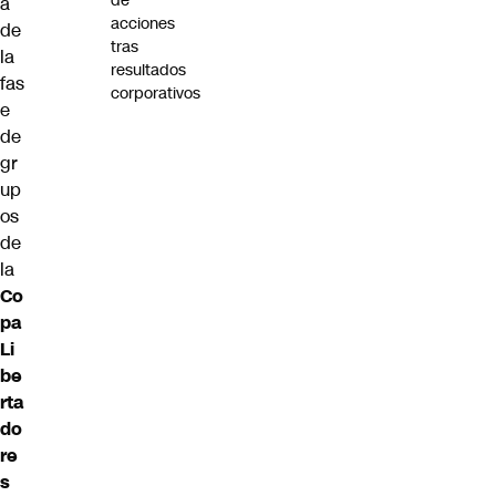
de
a
acciones
de
tras
la
resultados
fas
corporativos
e
de
gr
up
os
de
la
Co
pa
Li
be
rta
do
re
s