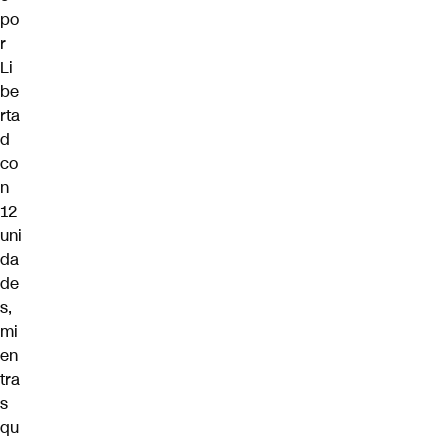
po
r
Li
be
rta
d
co
n
12
uni
da
de
s,
mi
en
tra
s
qu