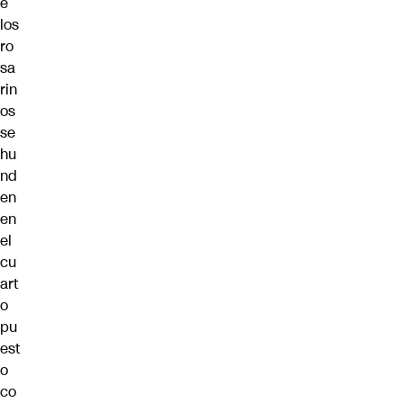
e
los
ro
sa
rin
os
se
hu
nd
en
en
el
cu
art
o
pu
est
o
co