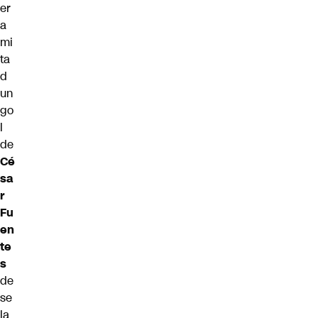
er
a
mi
ta
d
un
go
l
de
Cé
sa
r
Fu
en
te
s
de
se
la