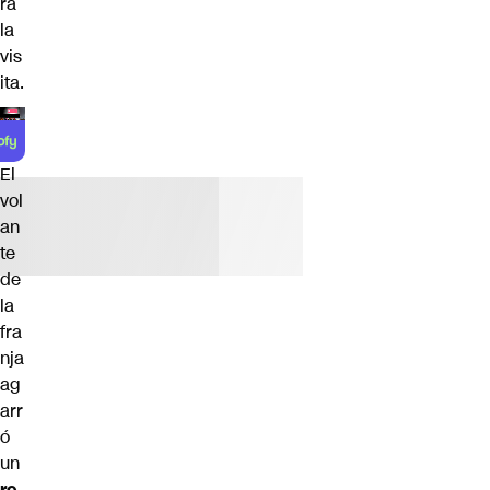
ra
la
vis
ita.
El
vol
an
te
de
la
fra
nja
ag
arr
ó
un
re