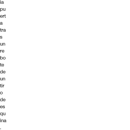
ia
pu
ert
a
tra
s
un
re
bo
te
de
un
tir
o
de
es
qu
ina
.