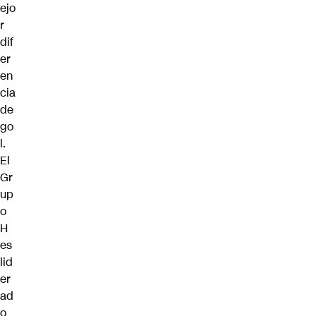
ejo
r
dif
er
en
cia
de
go
l.
El
Gr
up
o
H
es
lid
er
ad
o