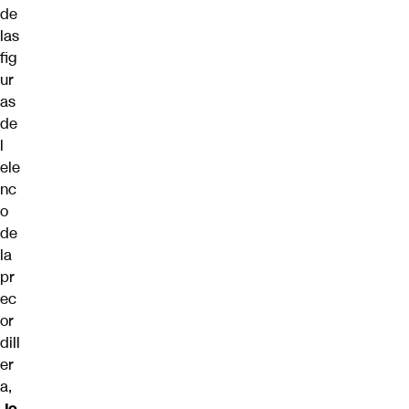
de
las
fig
ur
as
de
l
ele
nc
o
de
la
pr
ec
or
dill
er
a,
Jo