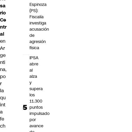
Espinoza
sa
(PS):
rio
Fiscalía
Ce
investiga
ntr
acusación
al
de
en
agresión
Ar
física
ge
IPSA
nti
abre
na,
al
po
alza
y
r
supera
la
los
qu
11.300
int
puntos
a
impulsado
fe
por
ch
avance