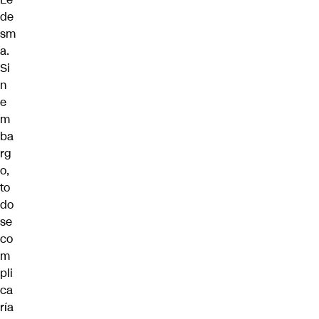
de
sm
a.
Si
n
e
m
ba
rg
o,
to
do
se
co
m
pli
ca
ría