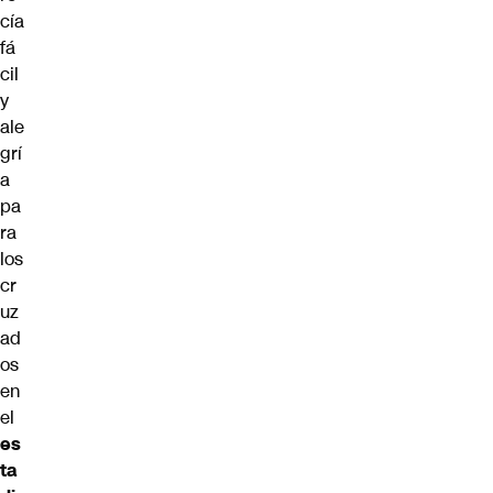
cía
fá
cil
y
ale
grí
a
pa
ra
los
cr
uz
ad
os
en
el
es
ta