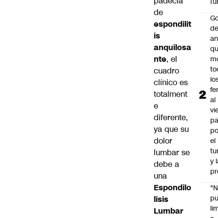
padecía
Tu
de
Go
espondilit
de
is
an
anquilosa
q
nte
, el
m
to
cuadro
lo
clínico es
fe
totalment
al
e
vi
diferente,
pa
ya que su
po
dolor
el
tu
lumbar se
y 
debe a
pr
una
Espondilo
"
p
lisis
li
Lumbar