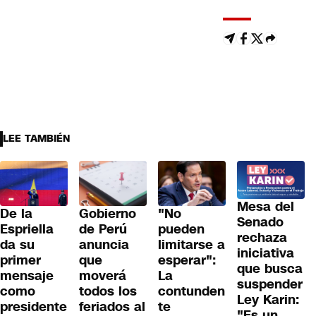
LEE TAMBIÉN
Mesa del
De la
Gobierno
"No
Senado
Espriella
de Perú
pueden
rechaza
da su
anuncia
limitarse a
iniciativa
primer
que
esperar":
que busca
mensaje
moverá
La
suspender
como
todos los
contunden
Ley Karin:
presidente
feriados al
te
"Es un