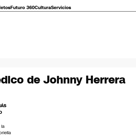
letos
Futuro 360
Cultura
Servicios
édico de Johnny Herrera
MÁS
O
 la
priella