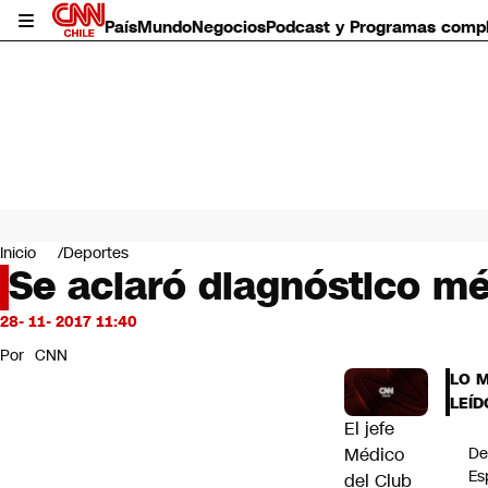
País
Mundo
Negocios
Podcast y Programas comp
País
Mundo
Inicio
Deportes
Negocios
Se aclaró diagnóstico m
Deportes
Programas completos
28- 11- 2017 11:40
Cultura
Por
CNN
Servicios
LO 
Bits
LEÍD
CNN Data
El jefe
CNN tiempo
Médico
De
Futuro 360
Es
del Club
Opinión