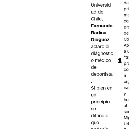
da
Universid
pr
ad de
me
Chile,
c
Fernando
pr
Radice
de
Dieguez
,
Co
Ap
aclaró el
a 
diágnostic
“t
o médico
pr
del
co
deportista
a
.
or
Si bien en
na
y
un
ho
principio
al
se
se
difundió
Mi
que
Ur