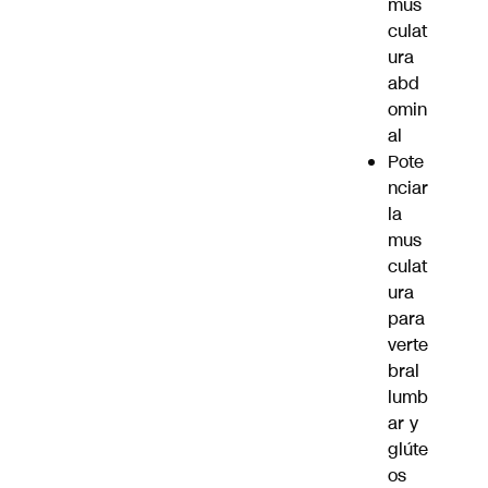
mus
culat
ura
abd
omin
al
Pote
nciar
la
mus
culat
ura
para
verte
bral
lumb
ar y
glúte
os