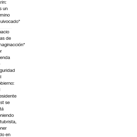
rin:
s un
amino
uivocado"
nacio
as de
maginacción"
r
genda
e
guridad
l
bierno:
l
esidente
st se
tá
niendo
tubrista,
ner
do en