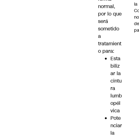
la
normal,
Co
por lo que
n
será
de
sometido
pa
a
tratamient
o para:
Esta
biliz
ar la
cintu
ra
lumb
opél
vica
Pote
nciar
la