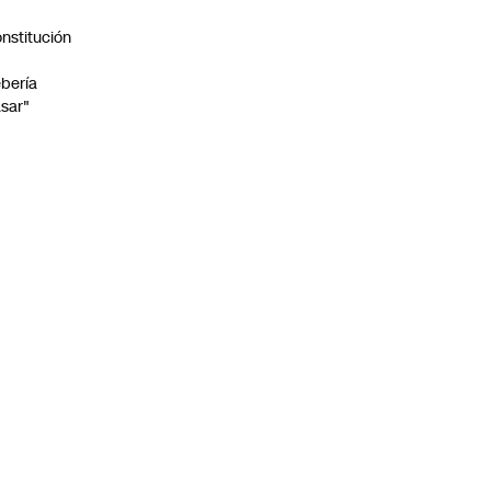
nstitución
o
bería
sar"