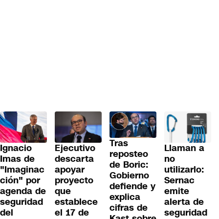
Tras
Ignacio
Llaman a
Ejecutivo
reposteo
Imas de
no
descarta
de Boric:
"Imaginac
utilizarlo:
apoyar
Gobierno
ción" por
Sernac
proyecto
defiende y
agenda de
emite
que
explica
seguridad
alerta de
establece
cifras de
del
seguridad
el 17 de
Kast sobre