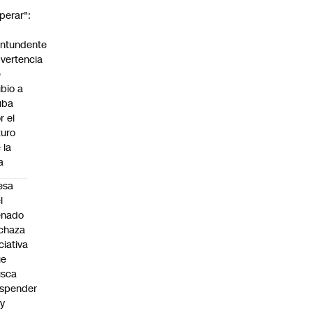
perar":
a
ntundente
vertencia
e
bio a
uba
r el
turo
 la
la
esa
l
enado
chaza
iciativa
ue
usca
spender
y