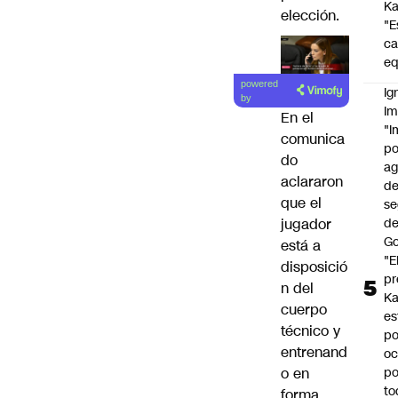
Ka
elección.
"E
c
eq
powered
Ig
by
Im
En el
"I
comunica
po
do
a
aclararon
d
que el
se
de
jugador
Go
está a
"E
disposició
pr
n del
Ka
cuerpo
es
técnico y
po
entrenand
oc
po
o en
to
forma