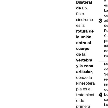
a
Bilateral
es
de L5
.
L
Este
co
síndrome
ad
es la
d
Ru
rotura de
C
la unión
po
entre el
fu
cuerpo
de
de la
is
vértebra
M
y la zona
de
articular
,
S
donde la
re
kinesotera
in
pia es el
q
tratamient
b
su
o de
Le
primera