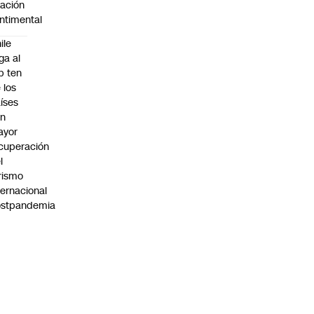
lación
ntimental
ile
ega al
p ten
 los
íses
on
ayor
cuperación
l
rismo
ternacional
ostpandemia