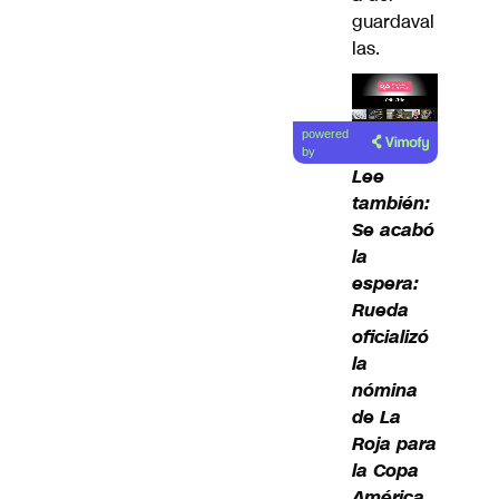
guardaval
las.
Lea el
powered
artículo
by
Lee
también:
Se acabó
la
espera:
Rueda
oficializó
la
nómina
de La
Roja para
la Copa
América