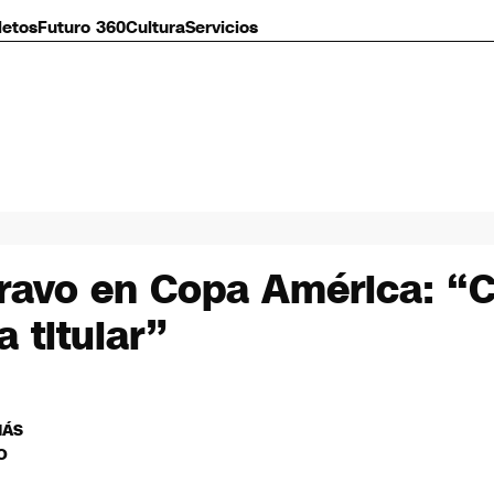
letos
Futuro 360
Cultura
Servicios
ravo en Copa América: “C
 titular”
MÁS
O