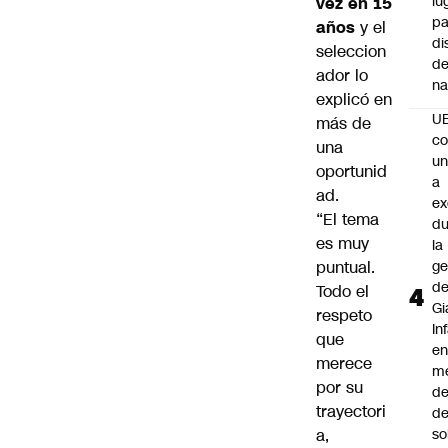
lu
vez en 15
pa
años
y el
di
seleccion
de
ador lo
na
explicó en
U
más de
co
una
un
oportunid
a
ad.
e
“El tema
du
es muy
la
puntual.
ge
d
Todo el
Gi
respeto
In
que
e
merece
m
por su
d
trayectori
de
a,
so