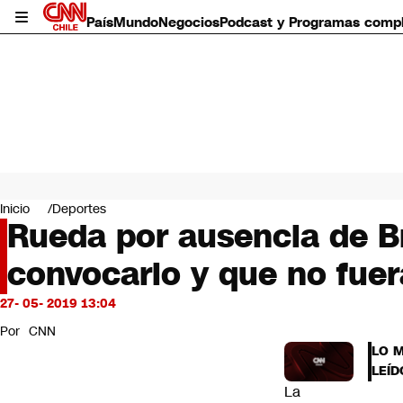
País
Mundo
Negocios
Podcast y Programas comp
País
Mundo
Inicio
Deportes
Negocios
Rueda por ausencia de B
Deportes
convocarlo y que no fuera
Programas completos
Cultura
Servicios
27- 05- 2019 13:04
Bits
Por
CNN
CNN Data
LO 
CNN tiempo
LEÍD
Futuro 360
La
Opinión