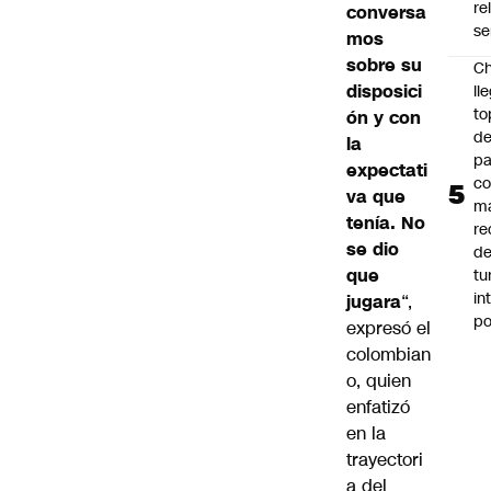
re
conversa
se
mos
sobre su
Ch
disposici
ll
to
ón y con
de
la
pa
expectati
c
va que
m
tenía. No
re
se dio
de
que
tu
in
jugara
“,
p
expresó el
colombian
o, quien
enfatizó
en la
trayectori
a del