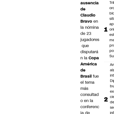
ausencia
Tr
or
de
bl
Claudio
si
Bravo
en
ap
la nómina
on
de 23
es
jugadores
me
que
pr
po
disputará
Su
n la
Copa
América
An
de
al
in
Brasil
fue
Di
el tema
b
más
ex
consultad
ci
o en la
d
conferenc
se
ia de
in