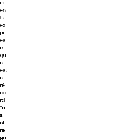
m
en
te,
ex
pr
es
ó
qu
e
est
e
ré
co
rd
“
e
s
el
re
ga