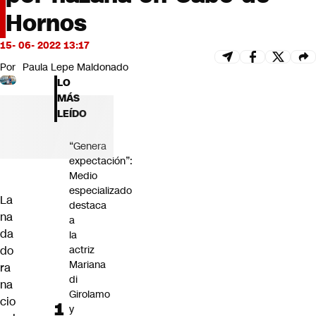
Futuro 360
Hornos
Opinión
15- 06- 2022 13:17
Por
Paula Lepe Maldonado
LO
MÁS
LEÍDO
“Genera
expectación”:
Medio
especializado
La
destaca
na
a
da
la
do
actriz
Mariana
ra
di
na
Girolamo
cio
y