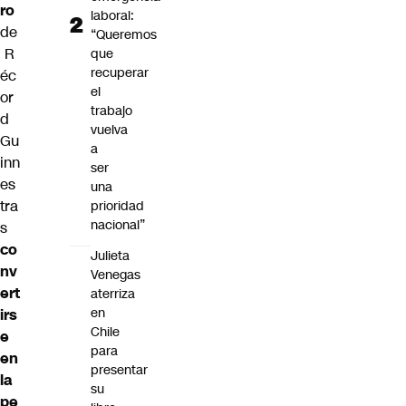
ro
laboral:
de
“Queremos
R
que
recuperar
éc
el
or
trabajo
d
vuelva
Gu
a
inn
ser
es
una
tra
prioridad
nacional”
s
co
Julieta
nv
Venegas
ert
aterriza
en
irs
Chile
e
para
en
presentar
la
su
pe