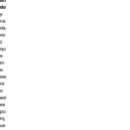
an
do
y
ca
da
ve
z
qu
e
m
e
sie
nt
o
así
es
po
rq
ue