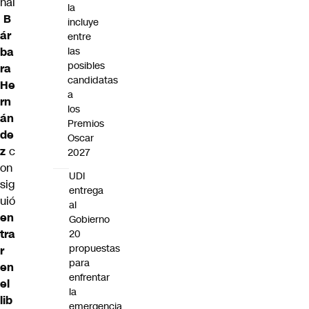
nal
la
B
incluye
ár
entre
ba
las
posibles
ra
candidatas
He
a
rn
los
án
Premios
de
Oscar
z
c
2027
on
UDI
sig
entrega
uió
al
en
Gobierno
tra
20
propuestas
r
para
en
enfrentar
el
la
lib
emergencia