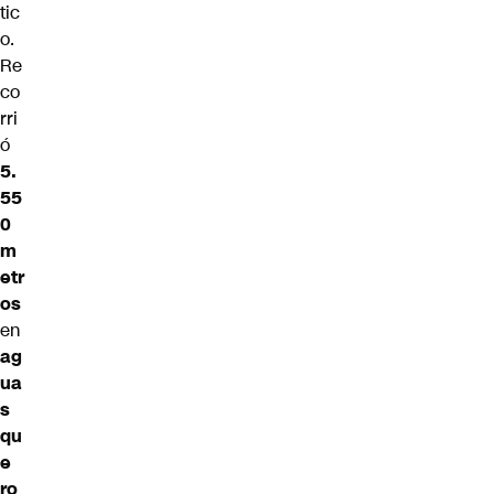
tic
o.
Re
co
rri
ó
5.
55
0
m
etr
os
en
ag
ua
s
qu
e
ro