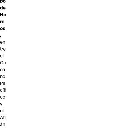
bo
de
Ho
rn
os
,
en
tre
el
Oc
éa
no
Pa
cífi
co
y
el
Atl
án