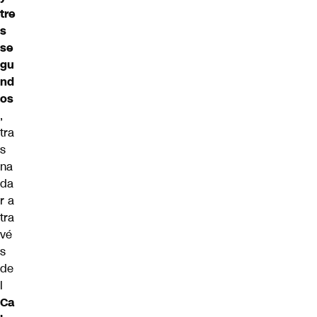
tre
s
se
gu
nd
os
,
tra
s
na
da
r a
tra
vé
s
de
l
Ca