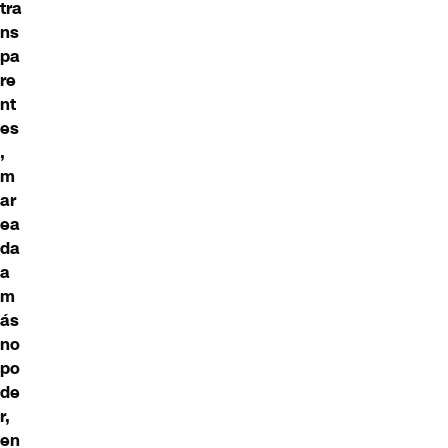
tra
ns
pa
re
nt
es
,
m
ar
ea
da
a
m
ás
no
po
de
r,
en