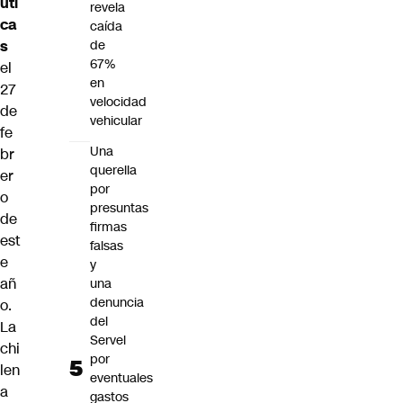
uti
revela
ca
caída
s
de
67%
el
en
27
velocidad
de
vehicular
fe
Una
br
querella
er
por
o
presuntas
de
firmas
est
falsas
e
y
añ
una
denuncia
o.
del
La
Servel
chi
por
len
eventuales
a
gastos