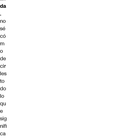
da
,
no
sé
có
m
o
de
cir
les
to
do
lo
qu
e
sig
nifi
ca