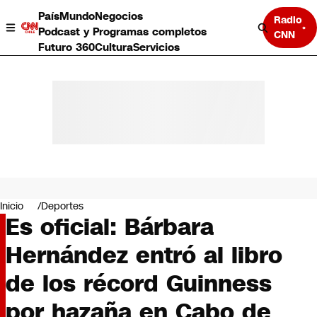
País
Mundo
Negocios
Radio
Podcast y Programas completos
CNN
Futuro 360
Cultura
Servicios
País
Mundo
Negocios
Inicio
Deportes
Es oficial: Bárbara
Deportes
Programas completos
Hernández entró al libro
Cultura
Servicios
de los récord Guinness
Bits
CNN Data
por hazaña en Cabo de
CNN tiempo