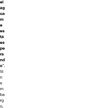
el
ag
ua
m
e
es
tá
es
pe
ra
nd
o
”.
Si
n
e
m
ba
rg
o,