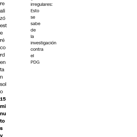
re
irregulares:
ali
Esto
se
zó
sabe
est
de
e
la
ré
investigación
co
contra
rd
el
en
PDG
ta
n
sol
o
15
mi
nu
to
s
y