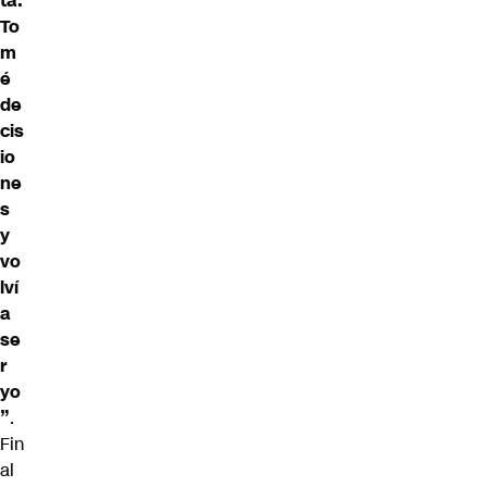
ta.
To
m
é
de
cis
io
ne
s
y
vo
lví
a
se
r
yo
”
.
Fin
al