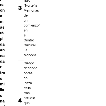
libro
rs
“Norteña.
on
Memorias
de
a
un
m
comienzo”
ás
en
rá
el
pi
Centro
da
Cultural
en
La
Moneda
na
da
Orrego
r
defiende
tre
obras
s
en
Plaza
mi
Italia
lla
tras
s
estudio
ná
que