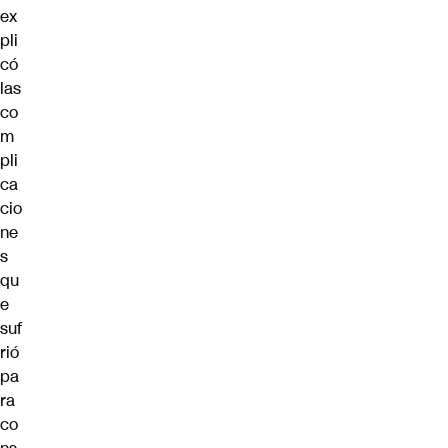
ex
pli
có
las
co
m
pli
ca
cio
ne
s
qu
e
suf
rió
pa
ra
co