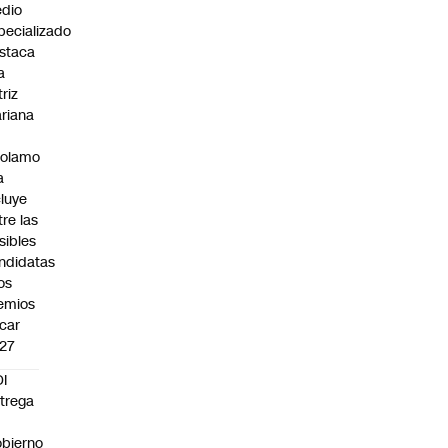
dio
pecializado
staca
a
triz
riana
rolamo
a
cluye
tre las
sibles
ndidatas
los
emios
car
27
I
trega
bierno