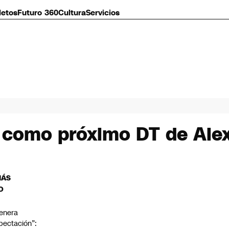
letos
Futuro 360
Cultura
Servicios
 como próximo DT de Ale
MÁS
O
enera
pectación”: