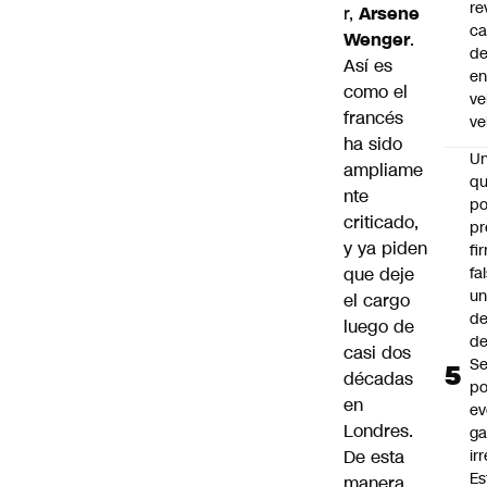
re
r,
Arsene
ca
Wenger
.
d
Así es
e
como el
ve
francés
ve
ha sido
U
ampliame
qu
nte
po
criticado,
pr
y ya piden
fi
fa
que deje
u
el cargo
de
luego de
de
casi dos
Se
décadas
po
en
ev
Londres.
ga
ir
De esta
Es
manera