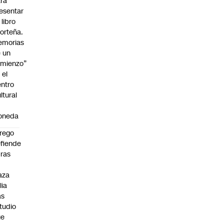
ra
esentar
 libro
orteña.
emorias
 un
mienzo”
 el
ntro
ltural
a
oneda
rego
fiende
ras
n
aza
lia
as
tudio
ue