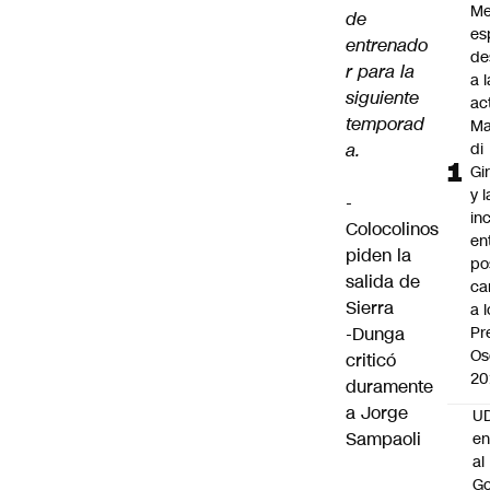
Me
de
es
entrenado
de
r para la
a l
siguiente
ac
temporad
Ma
a.
di
Gi
y l
-
in
Colocolinos
en
piden la
po
salida de
ca
Sierra
a 
-Dunga
Pr
Os
criticó
20
duramente
a Jorge
UD
Sampaoli
en
al
Go