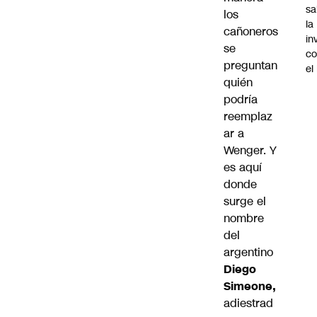
sa
los
la
cañoneros
in
se
co
preguntan
el
quién
podría
reemplaz
ar a
Wenger. Y
es aquí
donde
surge el
nombre
del
argentino
Diego
Simeone,
adiestrad