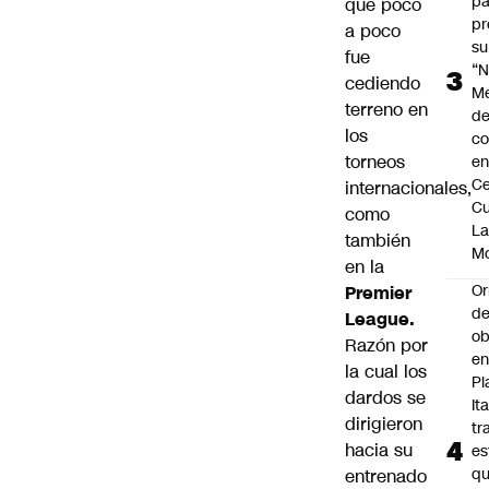
pa
que poco
pr
a poco
su
fue
“N
cediendo
M
terreno en
de
los
co
torneos
en
Ce
internacionales,
Cu
como
L
también
M
en la
Or
Premier
de
League.
ob
Razón por
e
la cual los
Pl
dardos se
Ita
dirigieron
tr
hacia su
es
q
entrenado