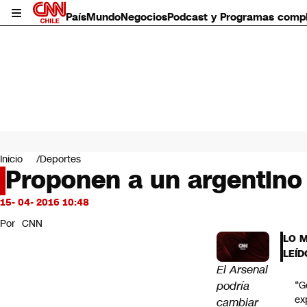
País
Mundo
Negocios
Podcast y Programas comp
País
Mundo
Inicio
Deportes
Negocios
Proponen a un argentino
Deportes
Programas completos
15- 04- 2016 10:48
Cultura
Por
CNN
Servicios
LO 
Bits
LEÍD
CNN Data
El Arsenal
CNN tiempo
podría
“G
Futuro 360
ex
cambiar
Opinión