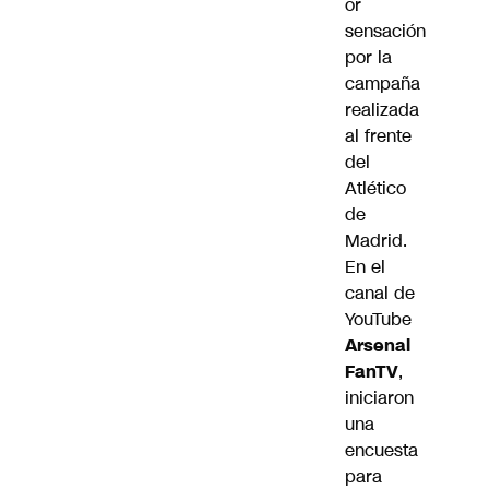
or
sensación
por la
campaña
realizada
al frente
del
Atlético
de
Madrid.
En el
canal de
YouTube
Arsenal
FanTV
,
iniciaron
una
encuesta
para