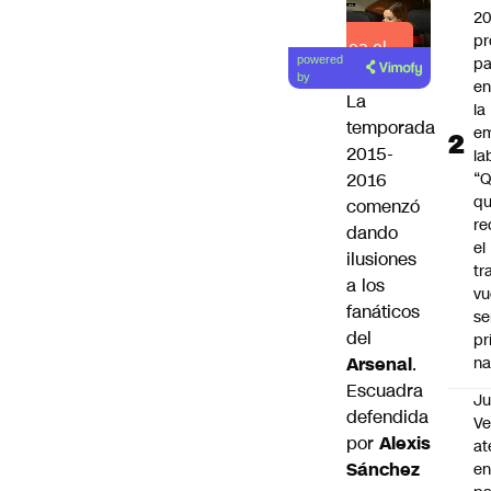
2
pr
Lea el
pa
powered
artículo
by
en
La
la
temporada
em
2015-
la
“
2016
q
comenzó
re
dando
el
ilusiones
tr
a los
vu
fanáticos
se
del
pr
na
Arsenal
.
Escuadra
Ju
defendida
V
por
Alexis
at
Sánchez
en