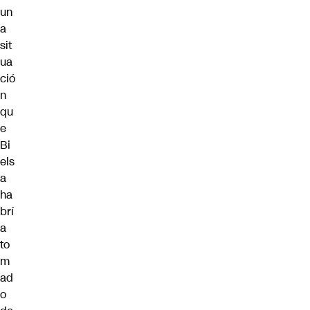
un
a
sit
ua
ció
n
qu
e
Bi
els
a
ha
brí
a
to
m
ad
o