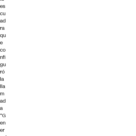
es
cu
ad
ra
qu
e
co
nfi
gu
ró
la
lla
m
ad
a
“G
en
er