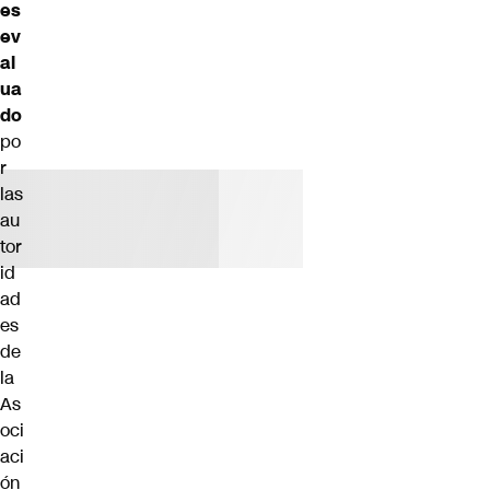
es
ev
al
ua
do
po
r
las
au
tor
id
ad
es
de
la
As
oci
aci
ón