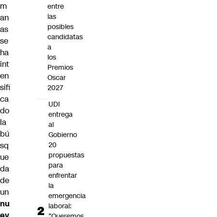
m
entre
las
an
posibles
as
candidatas
se
a
ha
los
int
Premios
en
Oscar
sifi
2027
ca
UDI
do
entrega
la
al
bú
Gobierno
20
sq
propuestas
ue
para
da
enfrentar
de
la
un
emergencia
nu
laboral:
ev
“Queremos