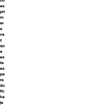
no
es
pri
m
er
a
ve
z
qu
e
es
te
es
pe
ra
do
fic
ha
je