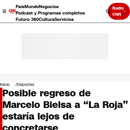
País
Mundo
Negocios
Radio
Podcast y Programas completos
CNN
Futuro 360
Cultura
Servicios
País
Mundo
Negocios
Inicio
Deportes
Posible regreso de
Deportes
Programas completos
Marcelo Bielsa a “La Roja”
Cultura
Servicios
estaría lejos de
Bits
CNN Data
concretarse
CNN tiempo