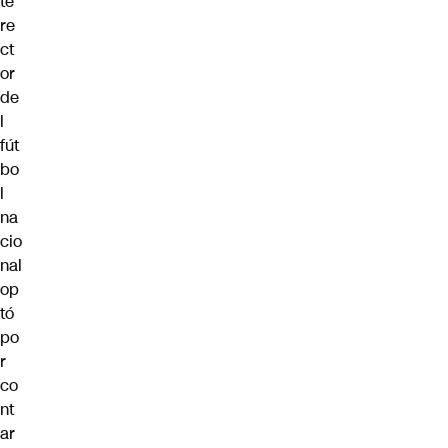
te
re
ct
or
de
l
fút
bo
l
na
cio
nal
op
tó
po
r
co
nt
ar