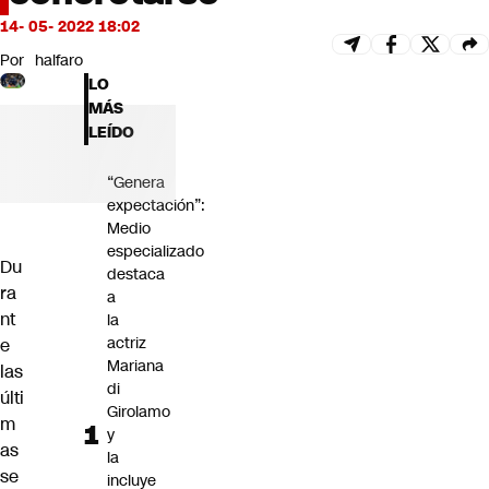
Futuro 360
14- 05- 2022 18:02
Opinión
Por
halfaro
LO
MÁS
LEÍDO
“Genera
expectación”:
Medio
especializado
Du
destaca
ra
a
nt
la
actriz
e
Mariana
las
di
últi
Girolamo
m
y
as
la
se
incluye