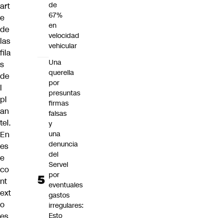
de
art
67%
e
en
de
velocidad
las
vehicular
fila
Una
s
querella
de
por
l
presuntas
pl
firmas
an
falsas
tel.
y
una
En
denuncia
es
del
e
Servel
co
por
nt
eventuales
ext
gastos
o
irregulares:
Esto
es