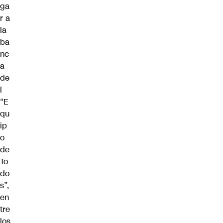
ga
r a
la
ba
nc
a
de
l
“E
qu
ip
o
de
To
do
s”,
en
tre
los