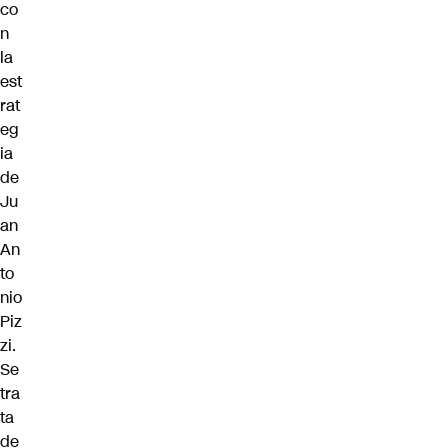
co
n
la
est
rat
eg
ia
de
Ju
an
An
to
nio
Piz
zi.
Se
tra
ta
de