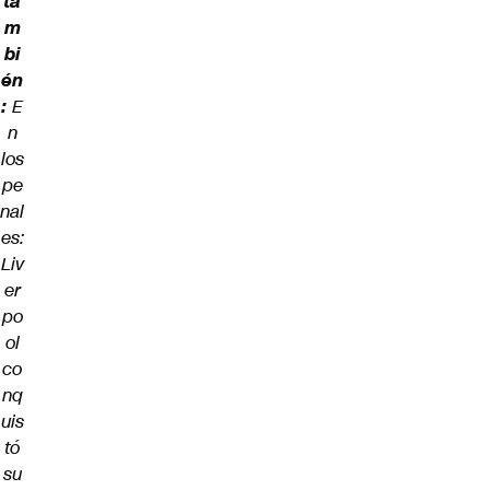
ta
m
bi
én
:
E
n
los
pe
nal
es:
Liv
er
po
ol
co
nq
uis
tó
su