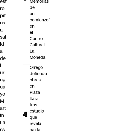
est
Memorias
de
re
un
pit
comienzo”
os
en
a
el
sal
Centro
id
Cultural
a
La
Moneda
de
l
Orrego
ur
defiende
ug
obras
en
ua
Plaza
yo
Italia
M
tras
art
estudio
ín
que
La
revela
ss
caída