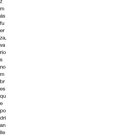
z
m
ás
fu
er
za,
va
rio
s
no
m
br
es
qu
e
po
drí
an
lle