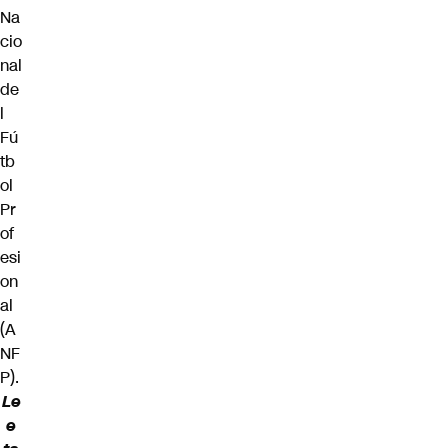
Na
cio
nal
de
l
Fú
tb
ol
Pr
of
esi
on
al
(A
NF
P).
Le
e