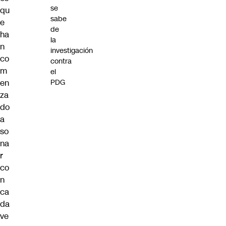
se
qu
sabe
e
de
ha
la
n
investigación
co
contra
m
el
PDG
en
za
do
a
so
na
r
co
n
ca
da
ve