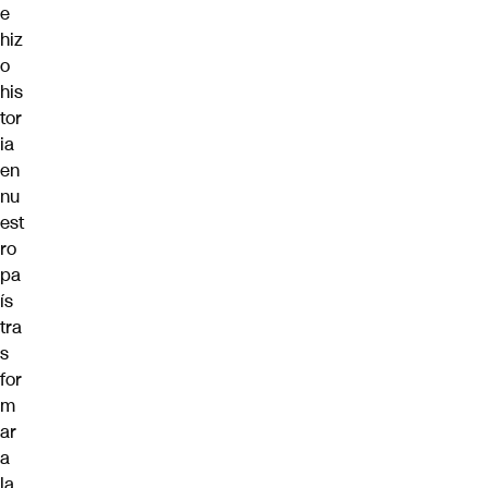
e
hiz
o
his
tor
ia
en
nu
est
ro
pa
ís
tra
s
for
m
ar
a
la