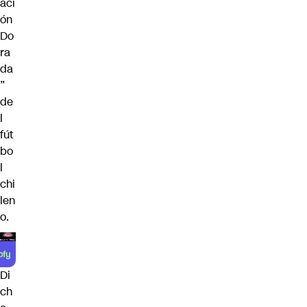
aci
ón
Do
ra
da
”
de
l
fút
bo
l
chi
len
o.
Di
ch