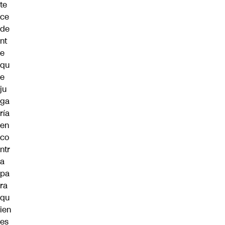
te
ce
de
nt
e
qu
e
ju
ga
ría
en
co
ntr
a
pa
ra
qu
ien
es