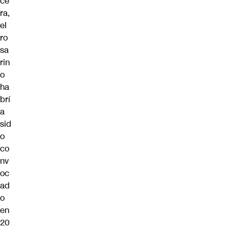
ce
ra
,
el
ro
sa
rin
o
ha
brí
a
sid
o
co
nv
oc
ad
o
en
20