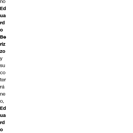
no
Ed
ua
rd
o
Be
riz
zo
y
su
co
ter
rá
ne
o,
Ed
ua
rd
o