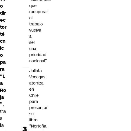
que
o
recuperar
dir
el
ec
trabajo
tor
vuelva
té
a
cn
ser
ic
una
prioridad
o
nacional”
pa
ra
Julieta
“L
Venegas
a
aterriza
en
Ro
Chile
ja
para
”
,
presentar
tra
su
s
libro
la
“Norteña.