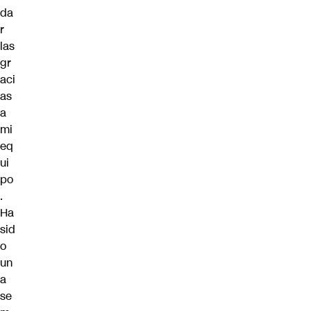
da
r
las
gr
aci
as
a
mi
eq
ui
po
.
Ha
sid
o
un
a
se