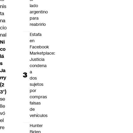
lado
nis
argentino
ta
para
na
reabrirlo
cio
Estafa
nal
en
Ni
Facebook
co
Marketplace:
lá
Justicia
s
condena
Ja
a
rry
dos
sujetos
(2
por
3°)
compras
se
falsas
lle
de
vó
vehículos
el
Hunter
re
Biden