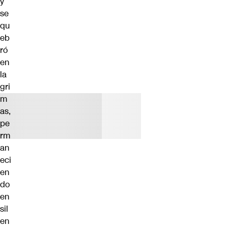
y
se
qu
eb
ró
en
la
gri
m
as,
pe
rm
an
eci
en
do
en
sil
en