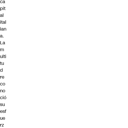
ca
pit
al
ital
ian
a.
La
m
ulti
tu
d
re
co
no
ció
su
esf
ue
rz