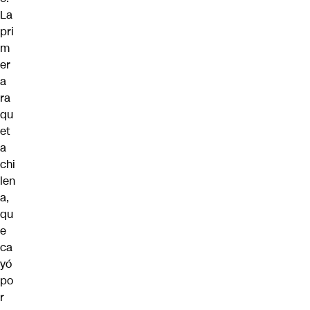
La
pri
m
er
a
ra
qu
et
a
chi
len
a,
qu
e
ca
yó
po
r