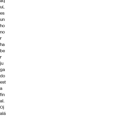
aq
uí,
es
un
ho
no
r
ha
be
r
ju
ga
do
est
a
fin
al.
Oj
alá