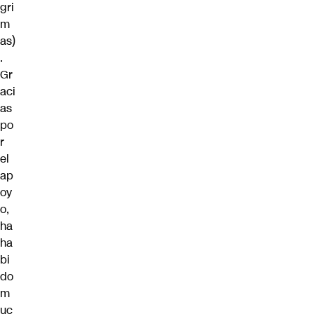
gri
m
as)
.
Gr
aci
as
po
r
el
ap
oy
o,
ha
ha
bi
do
m
uc