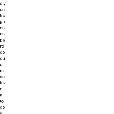
o y
en
tre
ga
en
un
pa
rti
do
qu
e
m
an
tuv
o
a
to
do
s