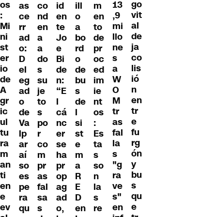
go
os
13
as
id
ill
m
co
vit
:
,9
ce
en
o
en
nd
al
Mi
mi
rr
te
a
to
en
de
ni
llo
ad
Jo
bo
de
a
ja
st
ne
o:
e
rd
pr
a
co
er
s
D
Bi
o
oc
do
lis
io
a
el
de
de
ed
s
ió
de
W
eg
n:
bu
im
su
n
A
O
ad
“E
s
ie
je
en
gr
M
o
l
de
nt
to
tr
ic
tr
de
cá
l
os
s
e
ul
as
Va
nc
si
:
po
fu
tu
fal
lp
er
st
Es
r
rg
ra
la
ar
se
e
ta
co
ón
m
s
aí
ha
m
s
m
y
an
"g
so
pr
a
so
pr
bu
ti
ra
es
op
R
n
as
s
en
ve
pe
ag
E
la
fal
qu
e
s"
ra
ad
D
s
sa
e
ev
en
qu
o,
en
re
s