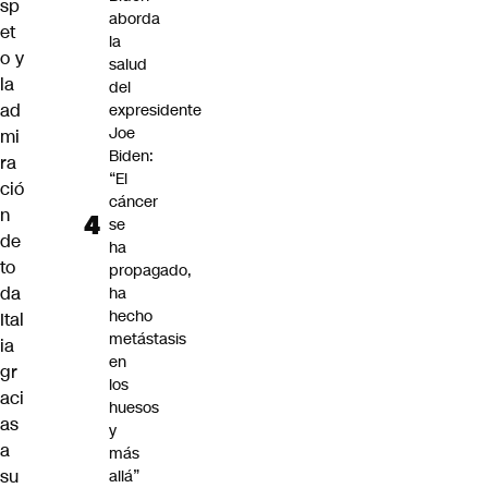
sp
aborda
et
la
o y
salud
la
del
ad
expresidente
Joe
mi
Biden:
ra
“El
ció
cáncer
n
se
de
ha
to
propagado,
da
ha
hecho
Ital
metástasis
ia
en
gr
los
aci
huesos
as
y
a
más
su
allá”