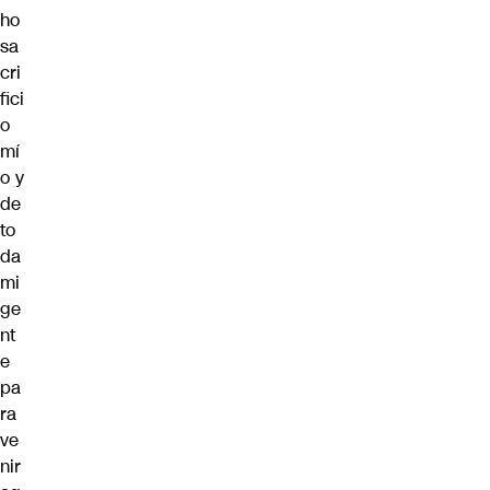
ho
sa
cri
fici
o
mí
o y
de
to
da
mi
ge
nt
e
pa
ra
ve
nir