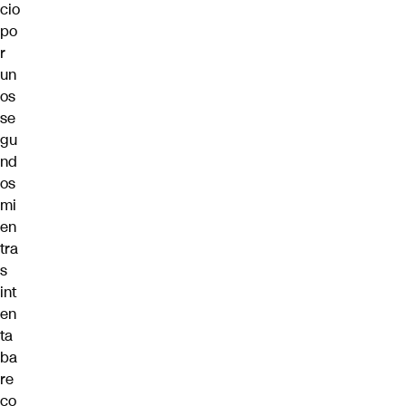
cio
po
r
un
os
se
gu
nd
os
mi
en
tra
s
int
en
ta
ba
re
co