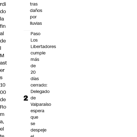
rdi
tras
daños
do
por
la
lluvias
fin
al
Paso
Los
de
Libertadores
l
cumple
M
más
ast
de
er
20
s
días
10
cerrado:
Delegado
00
de
de
Valparaíso
Ro
espera
m
que
a,
se
el
despeje
te
el