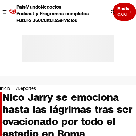
País
Mundo
Negocios
Radio
Podcast y Programas completos
CNN
Futuro 360
Cultura
Servicios
País
Mundo
Negocios
Inicio
Deportes
Nico Jarry se emociona
Deportes
Programas completos
hasta las lágrimas tras ser
Cultura
Servicios
ovacionado por todo el
Bits
CNN Data
estadio en Roma
CNN tiempo