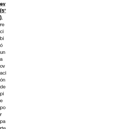
ev
(5°
)
,
re
ci
bi
ó
un
a
ov
aci
ón
de
pi
e
po
r
pa
rte