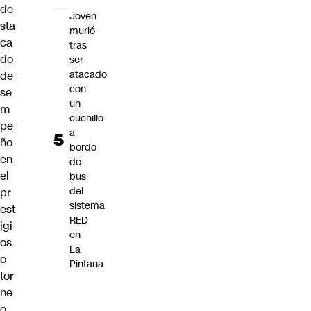
de
Joven
sta
murió
ca
tras
do
ser
atacado
de
con
se
un
m
cuchillo
pe
a
ño
bordo
en
de
el
bus
del
pr
sistema
est
RED
igi
en
os
La
o
Pintana
tor
ne
o.