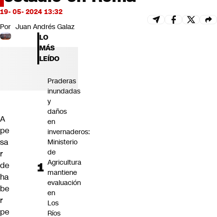
Futuro 360
19- 05- 2024 13:32
Opinión
Por
Juan Andrés Galaz
LO
MÁS
LEÍDO
Praderas
inundadas
y
daños
A
en
pe
invernaderos:
sa
Ministerio
de
r
Agricultura
de
mantiene
ha
evaluación
be
en
r
Los
pe
Ríos