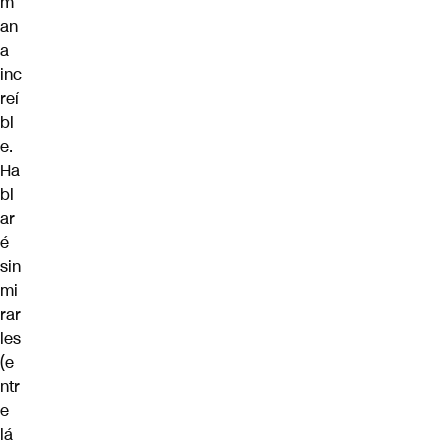
m
an
a
inc
reí
bl
e.
Ha
bl
ar
é
sin
mi
rar
les
(e
ntr
e
lá