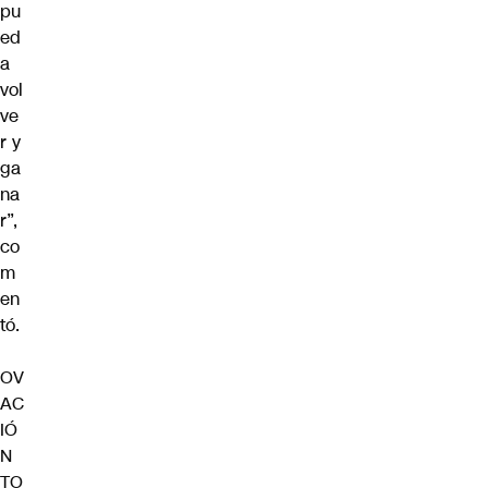
pu
ed
a
vol
ve
r y
ga
na
r”,
co
m
en
tó.
OV
AC
IÓ
N
TO