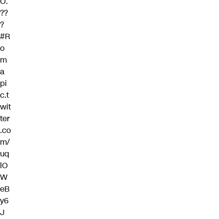
O.
?️?
?
#R
o
m
a
pi
c.t
wit
ter
.co
m/
uq
lO
W
eB
y6
J