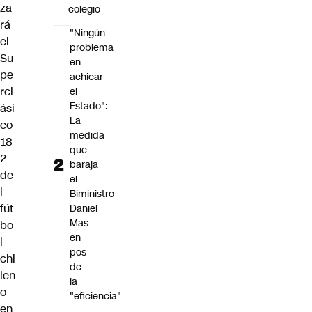
za
colegio
rá
"Ningún
el
problema
Su
en
pe
achicar
rcl
el
Estado":
ási
La
co
medida
18
que
2
baraja
de
el
l
Biministro
fút
Daniel
Mas
bo
en
l
pos
chi
de
len
la
o
"eficiencia"
en