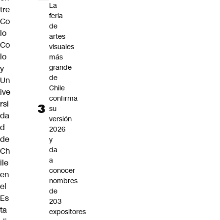
La
tre
feria
Co
de
lo
artes
Co
visuales
lo
más
grande
y
de
Un
Chile
ive
confirma
rsi
su
da
versión
d
2026
de
y
da
Ch
a
ile
conocer
en
nombres
el
de
Es
203
ta
expositores