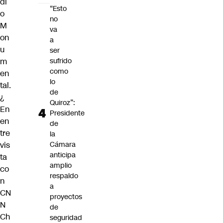
di
“Esto
o
no
M
va
on
a
u
ser
m
sufrido
como
en
lo
tal.
de
¿
Quiroz”:
En
Presidente
en
de
tre
la
vis
Cámara
anticipa
ta
amplio
co
respaldo
n
a
CN
proyectos
N
de
Ch
seguridad