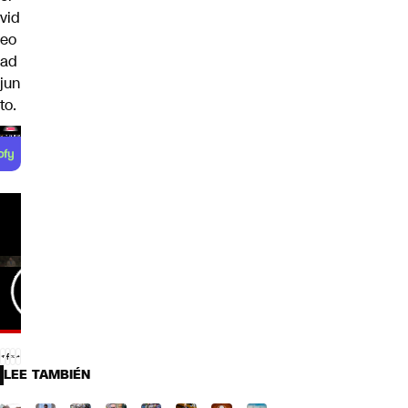
vid
eo
ad
jun
to.
LEE TAMBIÉN