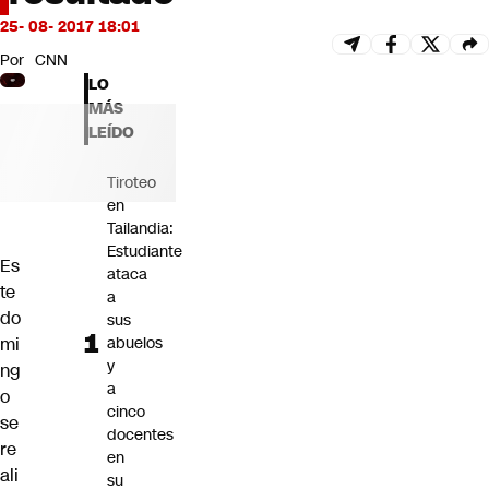
Futuro 360
25- 08- 2017 18:01
Opinión
Por
CNN
LO
MÁS
LEÍDO
Tiroteo
en
Tailandia:
Estudiante
Es
ataca
te
a
do
sus
mi
abuelos
y
ng
a
o
cinco
se
docentes
re
en
ali
su