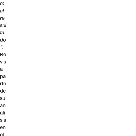
m
al
re
sul
ta
do
”.
Re
vis
a
pa
rte
de
su
an
áli
sis
en
el