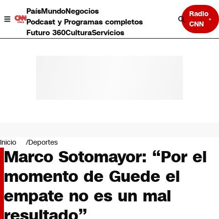
País
Mundo
Negocios
Radio
Podcast y Programas completos
CNN
Futuro 360
Cultura
Servicios
País
Mundo
Negocios
Inicio
Deportes
Marco Sotomayor: “Por el
Deportes
Programas completos
momento de Guede el
Cultura
Servicios
empate no es un mal
Bits
CNN Data
resultado”
CNN tiempo