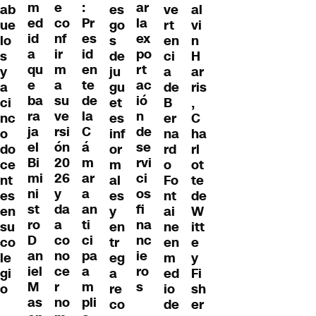
m
e
:
ar
es
ab
ve
al
ed
co
Pr
la
go
ue
rt
vi
id
nf
es
ex
s
lo
en
n
a
ir
id
po
de
s
ci
H
qu
m
en
rt
ju
y
a
ar
e
a
te
ac
gu
a
de
ris
ba
su
de
ió
et
ci
B
,
ra
ve
la
n
es
nc
er
C
ja
rsi
C
de
inf
o
na
ha
el
ón
á
se
or
do
rd
rl
Bi
20
m
rvi
m
ce
o
ot
mi
26
ar
ci
al
nt
Fo
te
ni
y
a
os
es
es
nt
de
st
da
an
fi
y
en
ai
W
ro
a
ti
na
en
su
ne
itt
D
co
ci
nc
tr
co
en
e
an
no
pa
ie
eg
le
m
y
iel
ce
a
ro
a
gi
ed
Fi
M
r
m
s
re
o
io
sh
as
no
pli
co
de
er