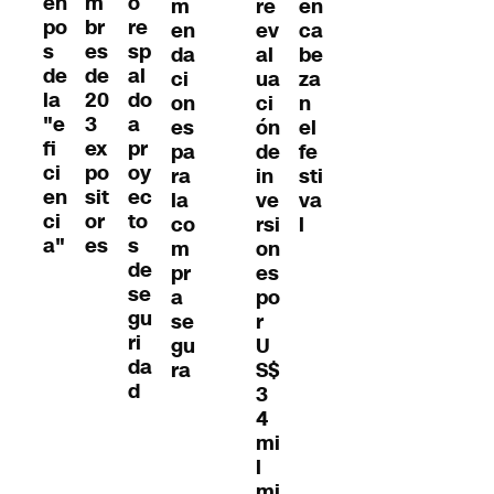
en
m
o
m
re
en
po
br
re
en
ev
ca
s
es
sp
da
al
be
de
de
al
ci
ua
za
la
20
do
on
ci
n
"e
3
a
es
ón
el
fi
ex
pr
pa
de
fe
ci
po
oy
ra
in
sti
en
sit
ec
la
ve
va
ci
or
to
co
rsi
l
a"
es
s
m
on
de
pr
es
se
a
po
gu
se
r
ri
gu
U
da
ra
S$
d
3
4
mi
l
mi