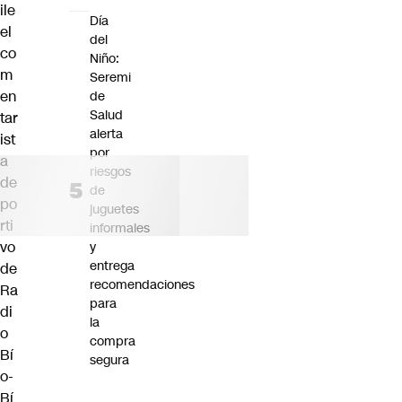
ile
Día
el
del
co
Niño:
m
Seremi
en
de
Salud
tar
alerta
ist
por
a
riesgos
de
de
po
juguetes
rti
informales
vo
y
entrega
de
recomendaciones
Ra
para
di
la
o
compra
Bí
segura
o-
Bí