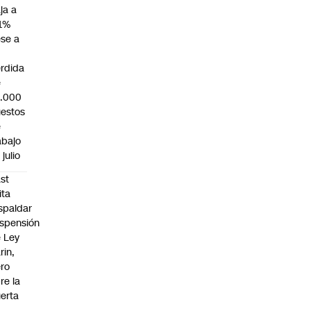
ja a
1%
se a
rdida
e
3.000
estos
e
abajo
 julio
st
ita
spaldar
spensión
 Ley
rin,
ro
re la
erta