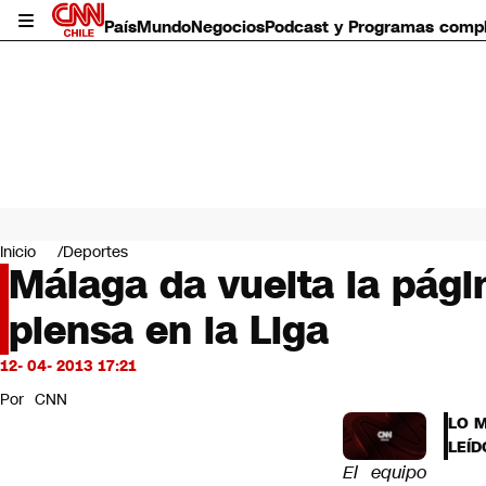
País
Mundo
Negocios
Podcast y Programas comp
País
Mundo
Inicio
Deportes
Negocios
Málaga da vuelta la pági
Deportes
piensa en la Liga
Programas completos
Cultura
Servicios
12- 04- 2013 17:21
Bits
Por
CNN
CNN Data
LO 
CNN tiempo
LEÍD
Futuro 360
El equipo
Opinión