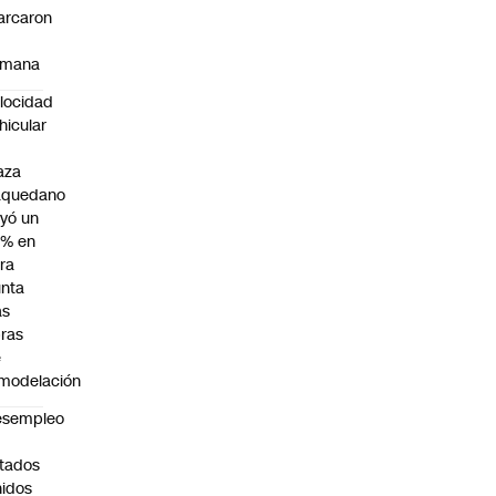
arcaron
emana
locidad
hicular
n
aza
aquedano
yó un
7% en
ra
nta
as
ras
e
modelación
esempleo
n
tados
idos