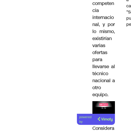
competen
ca
cia
“S
internacio
p
nal, y por
pe
lo mismo,
existirían
varias
ofertas
para
llevarse al
técnico
nacional a
otro
equipo.
Lea el
powered
artículo
by
Considera