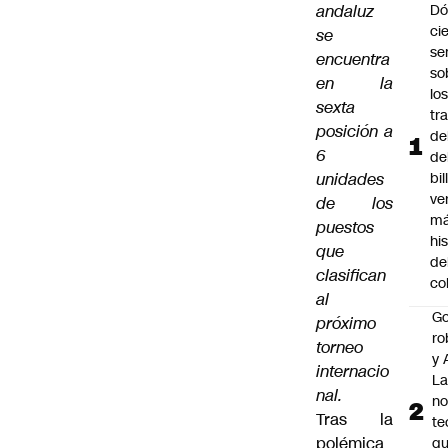
andaluz
Dó
cie
se
se
encuentra
so
en la
lo
sexta
tr
posición a
de
6
de
unidades
bil
ve
de los
má
puestos
hi
que
de
clasifican
co
al
Go
próximo
ro
torneo
y 
internacio
La
nal.
no
Tras la
te
polémica
q