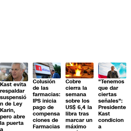
Colusión
Cobre
"Tenemos
Kast evita
de las
cierra la
que dar
respaldar
farmacias:
semana
ciertas
suspensió
IPS inicia
sobre los
señales":
n de Ley
pago de
US$ 6,4 la
Presidente
Karin,
compensa
libra tras
Kast
pero abre
ciones de
marcar un
condicion
la puerta
Farmacias
máximo
a
a