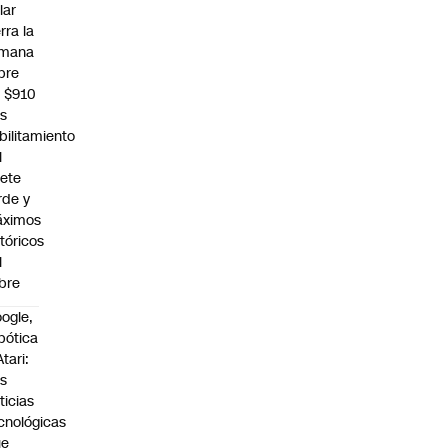
lar
rra la
mana
bre
s $910
as
bilitamiento
l
lete
rde y
ximos
stóricos
l
bre
ogle,
bótica
Atari:
s
ticias
cnológicas
ue