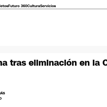
letos
Futuro 360
Cultura
Servicios
na tras eliminación en la
MÁS
O