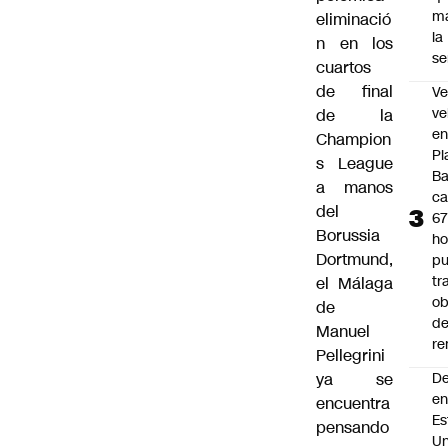
m
eliminació
la
n en los
s
cuartos
de final
Ve
ve
de la
e
Champion
Pl
s League
B
a manos
ca
del
6
Borussia
ho
Dortmund,
pu
tr
el Málaga
ob
de
d
Manuel
re
Pellegrini
ya se
D
e
encuentra
Es
pensando
Un