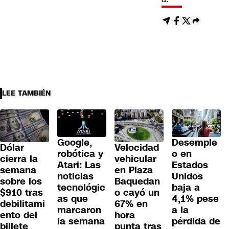
LEE TAMBIÉN
Google,
Desemple
Dólar
Velocidad
robótica y
o en
cierra la
vehicular
Atari: Las
Estados
semana
en Plaza
noticias
Unidos
sobre los
Baquedan
tecnológic
baja a
$910 tras
o cayó un
as que
4,1% pese
debilitami
67% en
marcaron
a la
ento del
hora
la semana
pérdida de
billete
punta tras