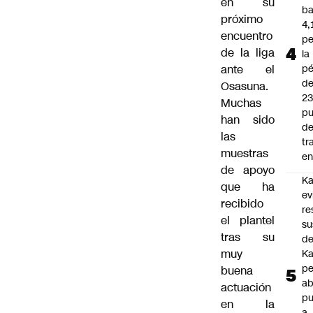
en su
ba
próximo
4,
encuentro
pe
de la liga
la
ante el
pé
d
Osasuna.
2
Muchas
pu
han sido
d
las
tr
muestras
en
de apoyo
Ka
que ha
ev
recibido
re
el plantel
su
tras su
de
muy
Ka
pe
buena
ab
actuación
pu
en la
a