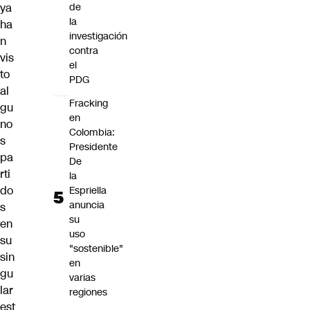
ya
de
la
ha
investigación
n
contra
vis
el
to
PDG
al
Fracking
gu
en
no
Colombia:
s
Presidente
pa
De
rti
la
do
Espriella
anuncia
s
su
en
uso
su
"sostenible"
sin
en
gu
varias
lar
regiones
est