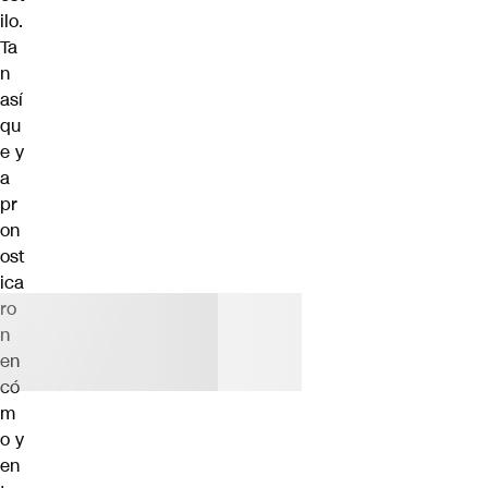
ilo.
Ta
n
así
qu
e
y
a
pr
on
ost
ica
ro
n
en
có
m
o y
en