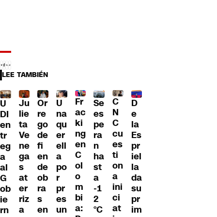
LEE TAMBIÉN
Fr
C
Ju
Or
U
Se
D
U
ac
N
lie
re
na
es
e
DI
ki
C
ta
go
qu
pe
la
en
ng
cu
Ve
de
er
ra
Es
tr
en
es
ne
fi
ell
n
pr
eg
C
ti
ga
en
a
ha
iel
a
ol
on
s
de
po
st
la
al
o
a
at
ob
r
a
da
G
m
ini
er
ra
pr
-1
su
ob
bi
ci
riz
s
es
2
pr
ie
a:
at
a
en
un
°C
im
rn