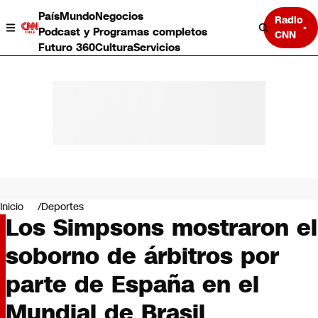
País
Mundo
Negocios
Radio
Podcast y Programas completos
CNN
Futuro 360
Cultura
Servicios
País
Mundo
Negocios
Inicio
Deportes
Los Simpsons mostraron el
Deportes
Programas completos
soborno de árbitros por
Cultura
Servicios
parte de España en el
Bits
CNN Data
Mundial de Brasil
CNN tiempo