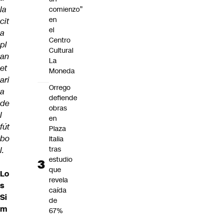
la
comienzo”
en
cit
el
a
Centro
pl
Cultural
an
La
et
Moneda
ari
Orrego
a
defiende
de
obras
l
en
fút
Plaza
bo
Italia
tras
l.
estudio
que
Lo
revela
s
caída
Si
de
m
67%