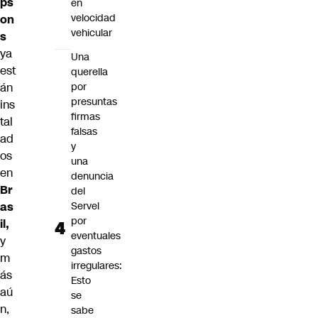
ps
en
velocidad
on
vehicular
s
ya
Una
est
querella
án
por
presuntas
ins
firmas
tal
falsas
ad
y
os
una
en
denuncia
Br
del
as
Servel
por
il,
eventuales
y
gastos
m
irregulares:
ás
Esto
aú
se
n,
sabe