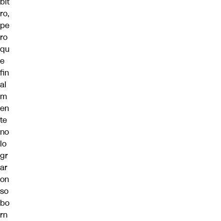
bit
ro,
pe
ro
qu
e
fin
al
m
en
te
no
lo
gr
ar
on
so
bo
rn