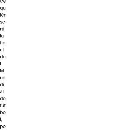
tre
qu
ién
se
rá
la
fin
al
de
l
M
un
di
al
de
fút
bo
l,
po