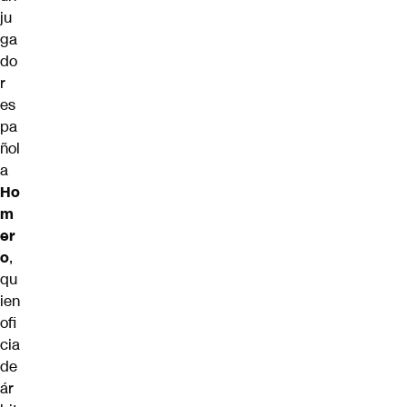
ju
ga
do
r
es
pa
ñol
a
Ho
m
er
o
,
qu
ien
ofi
cia
de
ár