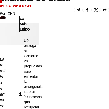
Futuro 360
01- 04- 2014 07:41
Opinión
Por
CNN
LO
MÁS
LEÍDO
UDI
entrega
al
Gobierno
La
20
fa
propuestas
mil
para
ia
enfrentar
la
a
emergencia
m
laboral:
ari
“Queremos
lla
que
co
recuperar