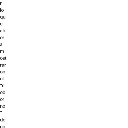
r
lo
qu
e
ah
or
a
m
ost
rar
on
el
“s
ob
or
no
”
de
un