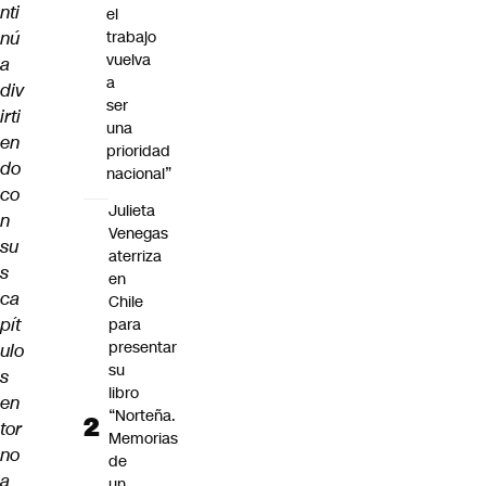
nti
el
nú
trabajo
vuelva
a
a
div
ser
irti
una
en
prioridad
do
nacional”
co
Julieta
n
Venegas
su
aterriza
s
en
ca
Chile
pít
para
presentar
ulo
su
s
libro
en
“Norteña.
tor
Memorias
no
de
a
un