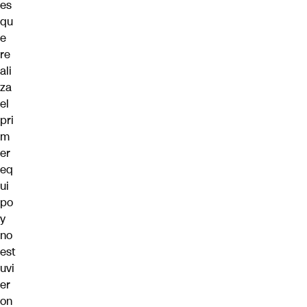
es
qu
e
re
ali
za
el
pri
m
er
eq
ui
po
y
no
est
uvi
er
on