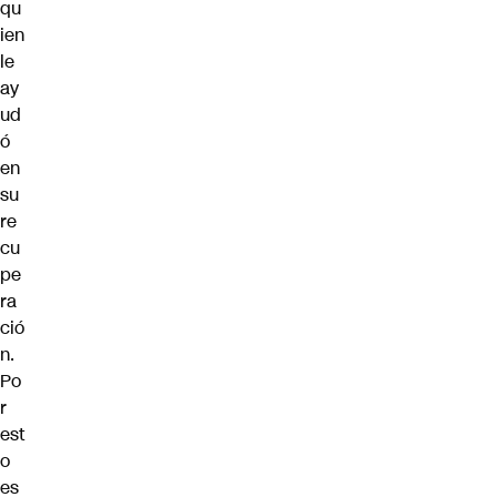
qu
ien
le
ay
ud
ó
en
su
re
cu
pe
ra
ció
n.
Po
r
est
o
es