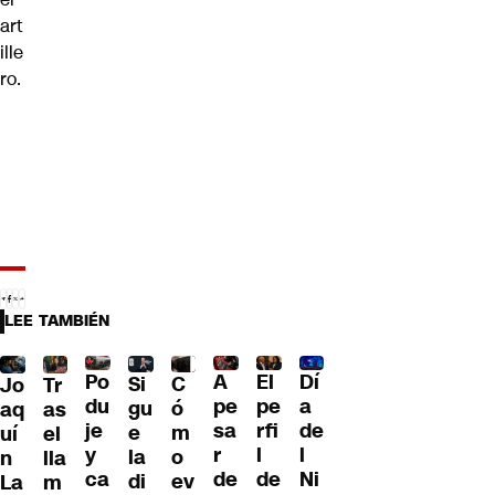
art
ille
ro.
LEE TAMBIÉN
Po
A
El
Dí
C
Si
Jo
Tr
du
pe
pe
a
ó
gu
aq
as
je
sa
rfi
de
m
e
uí
el
y
r
l
l
o
la
n
lla
ca
de
de
Ni
ev
di
La
m