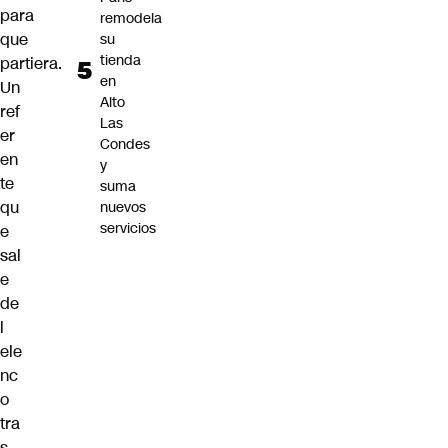
para
remodela
que
su
tienda
partiera.
en
Un
Alto
ref
Las
er
Condes
en
y
te
suma
qu
nuevos
servicios
e
sal
e
de
l
ele
nc
o
tra
s