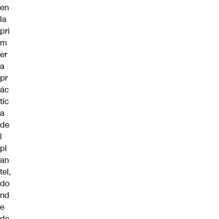
en
la
pri
m
er
a
pr
ác
tic
a
de
l
pl
an
tel,
do
nd
e
de