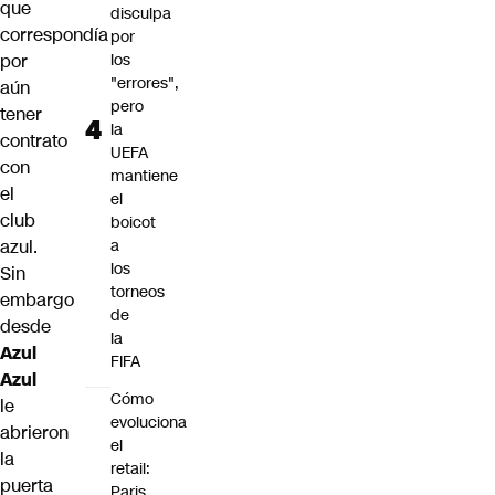
que
disculpa
correspondía
por
los
por
"errores",
aún
pero
tener
la
contrato
UEFA
con
mantiene
el
el
club
boicot
a
azul.
los
Sin
torneos
embargo
de
desde
la
Azul
FIFA
Azul
Cómo
le
evoluciona
abrieron
el
la
retail:
puerta
Paris