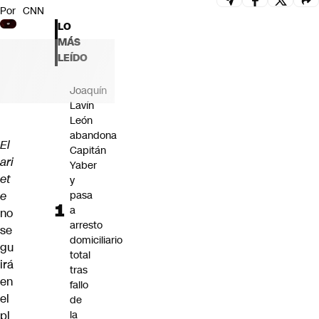
Por
CNN
Futuro 360
LO
Opinión
MÁS
LEÍDO
Joaquín
Lavín
León
abandona
El
Capitán
ari
Yaber
et
y
e
pasa
a
no
arresto
se
domiciliario
gu
total
irá
tras
en
fallo
el
de
pl
la