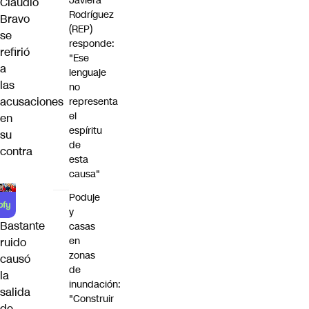
Javiera
Claudio
Rodríguez
Bravo
(REP)
se
responde:
refirió
"Ese
a
lenguaje
las
no
acusaciones
representa
el
en
espíritu
su
de
contra
esta
causa"
Poduje
y
Bastante
casas
en
ruido
zonas
causó
de
la
inundación:
salida
"Construir
de