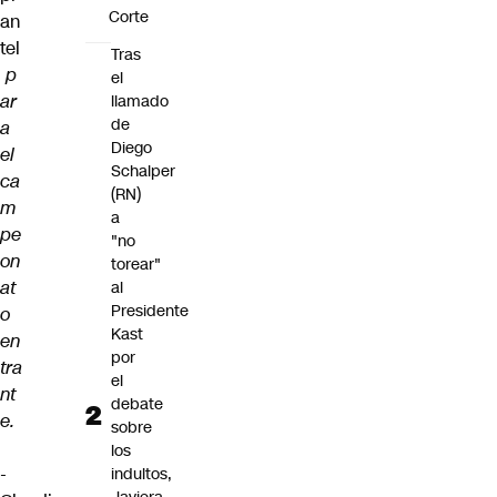
Corte
an
tel
Tras
p
el
ar
llamado
de
a
Diego
el
Schalper
ca
(RN)
m
a
pe
"no
on
torear"
at
al
Presidente
o
Kast
en
por
tra
el
nt
debate
e.
sobre
los
-
indultos,