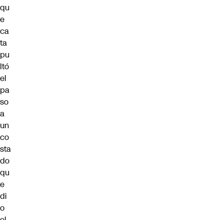
qu
e
ca
ta
pu
ltó
el
pa
so
a
un
co
sta
do
qu
e
di
o
el