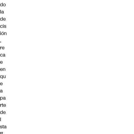
do
la
de
cis
ión
,
re
ca
e
en
qu
e
a
pa
rte
de
l
sta
ff