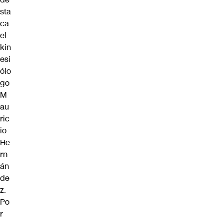
sta
ca
el
kin
esi
ólo
go
M
au
ric
io
He
rn
án
de
z.
Po
r