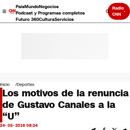
País
Mundo
Negocios
Radio
Podcast y Programas completos
CNN
Futuro 360
Cultura
Servicios
País
Mundo
Negocios
Inicio
Deportes
Los motivos de la renuncia
Deportes
Programas completos
de Gustavo Canales a la
Cultura
Servicios
“U”
Bits
CNN Data
24- 05- 2016 08:24
CNN tiempo