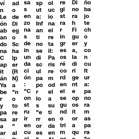
sa
re
Di
ño
ol
sp
ví
ad
s
gi
no
ba
uc
ut
n
o
en
st
ra
jo
io
a:
Le
de
zo
ra
h
te
na
Inf
ón
Di
na
r
Fi
ch
el
an
ab
eg
s
in
gu
o
re
ti
an
o
de
gr
er
y
ta
no
do
Sc
in
es
a,
co
il:
se
na
ha
un
os
la
n
Pa
di
C
lp
da
ré
di
cu
ris
sc
ap
er
ci
co
ri
lt
re
ul
it
(R
ón
rd
ge
ur
m
pa
án
N)
:
en
nt
a:
od
po
Ya
a
"C
el
e
pa
el
r
be
"n
on
se
op
no
a
lo
r
o
st
gu
os
ra
su
s
y
to
ru
nd
it
m
ti
"e
pa
re
ir
o
or
as
en
rr
sa
ar
en
tri
a
pa
da
or
a
"
cu
m
qu
ra
en
es
ar
al