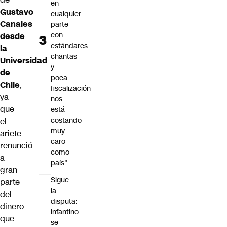
en
Gustavo
cualquier
Canales
parte
con
desde
estándares
la
chantas
Universidad
y
de
poca
Chile
,
fiscalización
ya
nos
que
está
costando
el
muy
ariete
caro
renunció
como
a
país"
gran
Sigue
parte
la
del
disputa:
dinero
Infantino
que
se