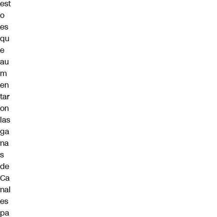
est
o
es
qu
e
au
m
en
tar
on
las
ga
na
s
de
Ca
nal
es
pa