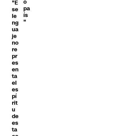
o
"E
pa
se
ís
le
"
ng
ua
je
no
re
pr
es
en
ta
el
es
pí
rit
u
de
es
ta