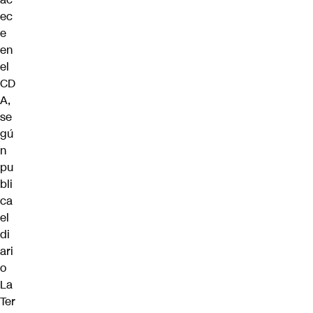
ec
e
en
el
CD
A,
se
gú
n
pu
bli
ca
el
di
ari
o
La
Ter