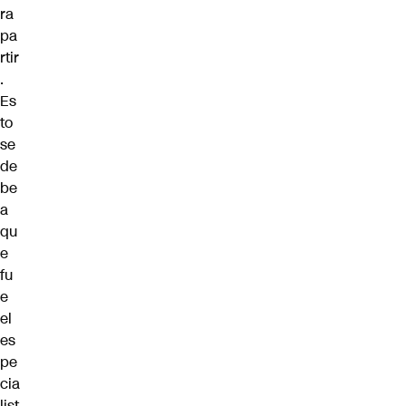
ra
pa
rtir
.
Es
to
se
de
be
a
qu
e
fu
e
el
es
pe
cia
list