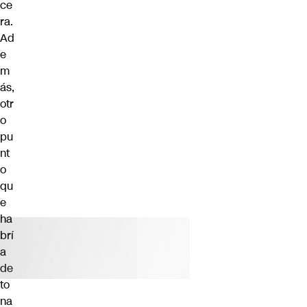
ce
ra
.
Ad
e
m
ás,
otr
o
pu
nt
o
qu
e
ha
brí
a
de
to
na