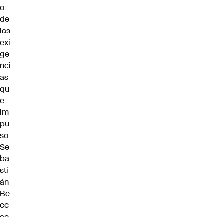
o
de
las
exi
ge
nci
as
qu
e
im
pu
so
Se
ba
sti
án
Be
cc
ac