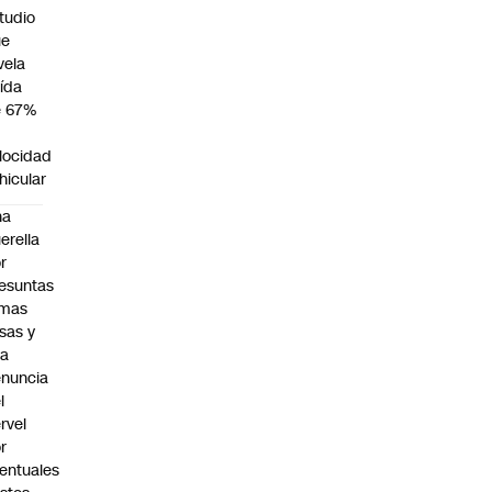
tudio
ue
vela
ída
e 67%
n
locidad
hicular
na
erella
r
esuntas
rmas
lsas y
na
nuncia
l
rvel
r
entuales