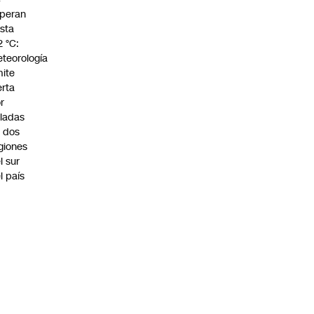
peran
sta
2 °C:
teorología
ite
erta
r
ladas
 dos
giones
l sur
l país