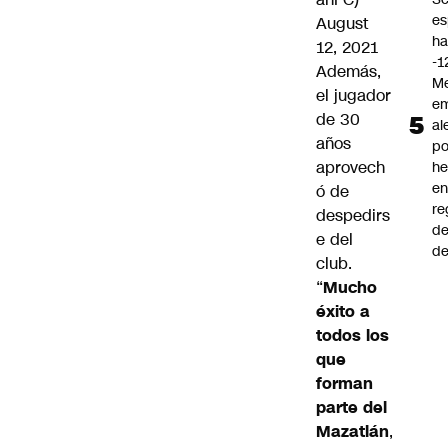
es
August
ha
12, 2021
-1
Además,
Me
el jugador
em
de 30
al
años
po
aprovech
he
en
ó de
re
despedirs
de
e del
de
club.
“
Mucho
éxito a
todos los
que
forman
parte del
Mazatlán
,