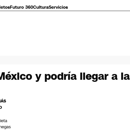
letos
Futuro 360
Cultura
Servicios
éxico y podría llegar a l
MÁS
O
lieta
negas