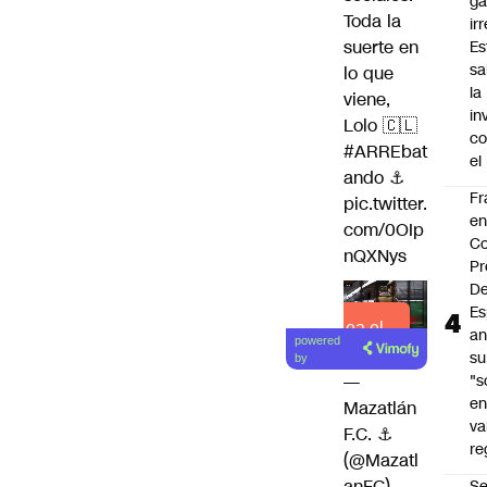
ga
Toda la
ir
suerte en
Es
sa
lo que
la
viene,
in
Lolo 🇨🇱
co
#ARREbat
el
ando
⚓️
Fr
pic.twitter.
e
com/0OIp
Co
nQXNys
Pr
De
Es
Lea el
an
powered
artículo
su
by
—
"s
e
Mazatlán
va
F.C. ⚓️
re
(@Mazatl
anFC)
S