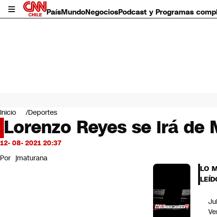
País
Mundo
Negocios
Podcast y Programas comp
País
Mundo
Inicio
Deportes
Negocios
Lorenzo Reyes se irá de M
Deportes
Programas completos
12- 08- 2021 20:37
Cultura
Por
jmaturana
Servicios
LO 
Bits
LEÍD
CNN Data
CNN tiempo
Ju
Futuro 360
Ve
Opinión