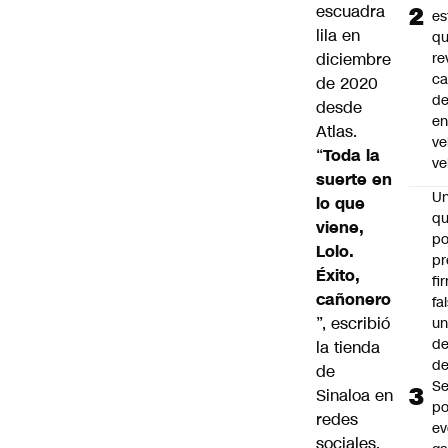
escuadra
es
lila en
q
diciembre
re
ca
de 2020
d
desde
e
Atlas.
ve
“
Toda la
ve
suerte en
U
lo que
qu
viene,
po
Lolo.
pr
Éxito,
fi
cañonero
fa
”, escribió
u
de
la tienda
de
de
Se
Sinaloa en
po
redes
ev
sociales.