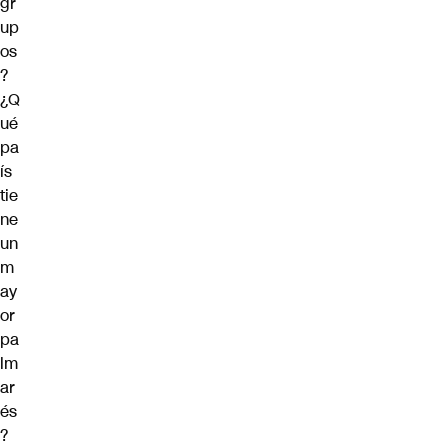
gr
up
os
?
¿Q
ué
pa
ís
tie
ne
un
m
ay
or
pa
lm
ar
és
?