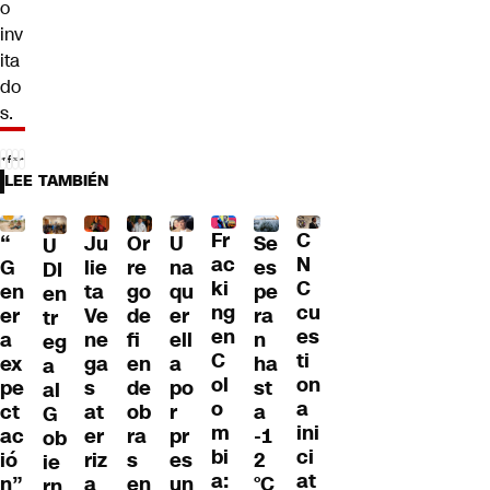
o
inv
ita
do
s.
LEE TAMBIÉN
Fr
C
“
Ju
Or
U
Se
U
ac
N
G
lie
re
na
es
DI
ki
C
en
ta
go
qu
pe
en
ng
cu
er
Ve
de
er
ra
tr
en
es
a
ne
fi
ell
n
eg
C
ti
ex
ga
en
a
ha
a
ol
on
pe
s
de
po
st
al
o
a
ct
at
ob
r
a
G
m
ini
ac
er
ra
pr
-1
ob
bi
ci
ió
riz
s
es
2
ie
a:
at
n”
a
en
un
°C
rn