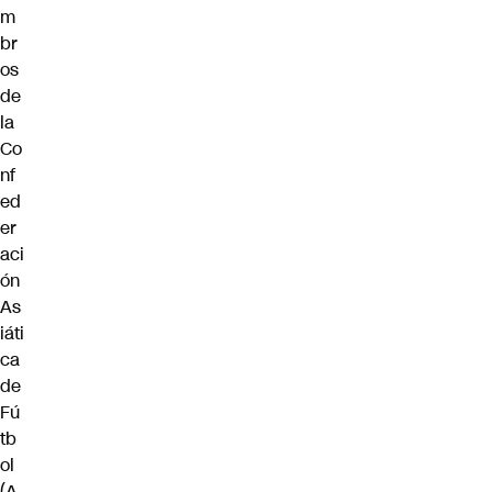
m
br
os
de
la
Co
nf
ed
er
aci
ón
As
iáti
ca
de
Fú
tb
ol
(A