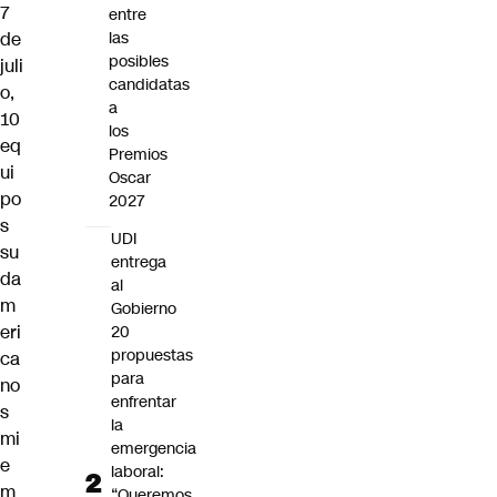
7
entre
de
las
posibles
juli
candidatas
o,
a
10
los
eq
Premios
ui
Oscar
po
2027
s
UDI
su
entrega
da
al
m
Gobierno
eri
20
propuestas
ca
para
no
enfrentar
s
la
mi
emergencia
e
laboral:
m
“Queremos