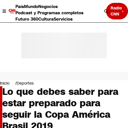
País
Mundo
Negocios
Radio
Podcast y Programas completos
CNN
Futuro 360
Cultura
Servicios
País
Mundo
Negocios
Inicio
Deportes
Lo que debes saber para
Deportes
Programas completos
estar preparado para
Cultura
Servicios
seguir la Copa América
Bits
CNN Data
Brasil 2019
CNN tiempo