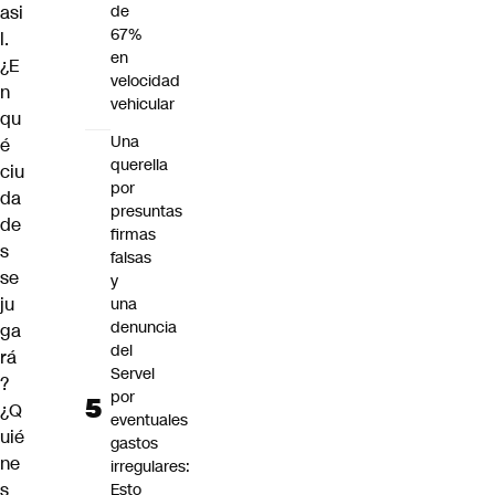
asi
de
67%
l.
en
¿E
velocidad
n
vehicular
qu
Una
é
querella
ciu
por
da
presuntas
de
firmas
s
falsas
se
y
ju
una
denuncia
ga
del
rá
Servel
?
por
¿Q
eventuales
uié
gastos
ne
irregulares:
s
Esto