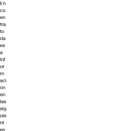
En
cu
en
tra
to
da
es
a
inf
or
m
aci
ón
en
las
sig
uie
nt
es