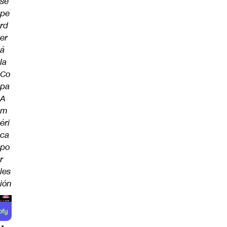
se
pe
rd
er
á
la
Co
pa
A
m
éri
ca
po
r
les
ión