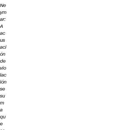
Ne
ym
ar:
A
ac
us
aci
ón
de
vio
lac
ión
se
su
m
a
qu
e