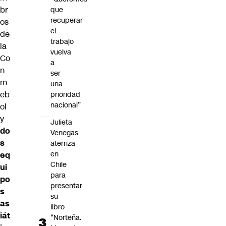
br
que
recuperar
os
el
de
trabajo
la
vuelva
Co
a
n
ser
m
una
eb
prioridad
nacional”
ol
y
Julieta
do
Venegas
s
aterriza
en
eq
Chile
ui
para
po
presentar
s
su
as
libro
iát
“Norteña.