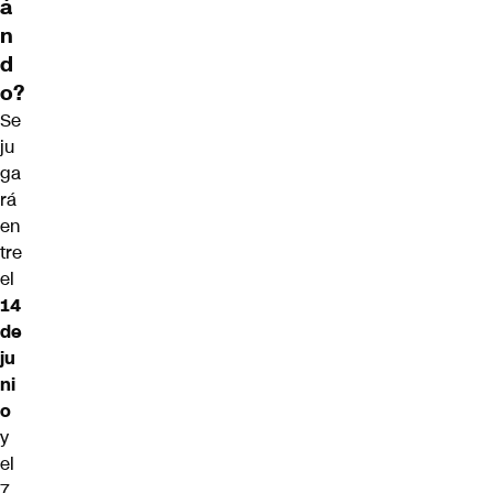
á
n
d
o?
Se
ju
ga
rá
en
tre
el
14
de
ju
ni
o
y
el
7