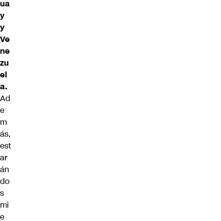
ua
y
y
Ve
ne
zu
el
a.
Ad
e
m
ás,
est
ar
án
do
s
mi
e