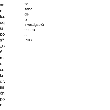
se
so
sabe
n
de
los
la
eq
investigación
ui
contra
po
el
s?
PDG
¿C
ó
m
o
es
la
div
isi
ón
po
r