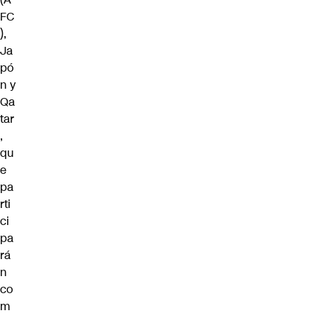
FC
),
Ja
pó
n y
Qa
tar
,
qu
e
pa
rti
ci
pa
rá
n
co
m