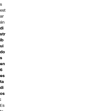
s
est
ar
án
di
str
ib
ui
do
s
en
6
es
ta
di
os
:
Es