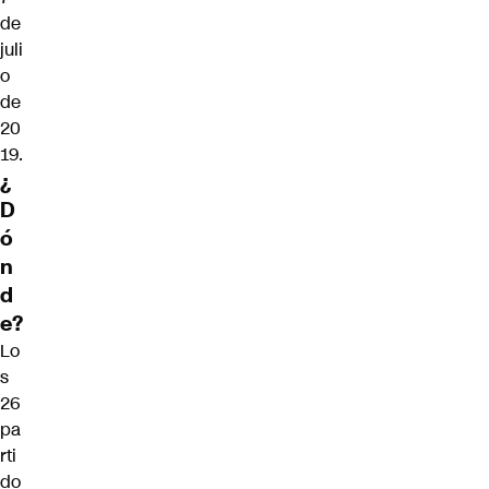
de
juli
o
de
20
19.
¿
D
ó
n
d
e?
Lo
s
26
pa
rti
do