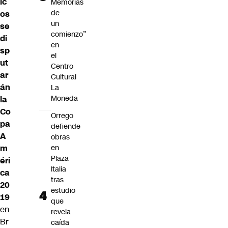
ic
Memorias
de
os
un
se
comienzo”
di
en
sp
el
ut
Centro
ar
Cultural
án
La
Moneda
la
Co
Orrego
pa
defiende
A
obras
m
en
Plaza
éri
Italia
ca
tras
20
estudio
19
que
en
revela
Br
caída