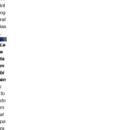
inf
og
raf
ías
.
Le
e
ta
m
bi
én
:
To
do
m
al
pa
ra