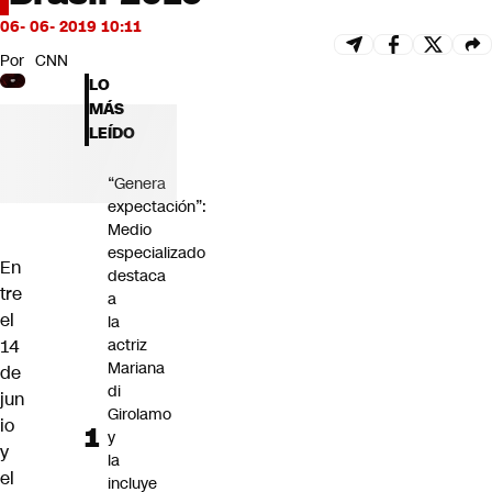
Futuro 360
06- 06- 2019 10:11
Opinión
Por
CNN
LO
MÁS
LEÍDO
“Genera
expectación”:
Medio
especializado
En
destaca
tre
a
el
la
14
actriz
Mariana
de
di
jun
Girolamo
io
y
y
la
el
incluye