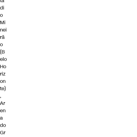
ta
di
o
Mi
nei
rã
o
(B
elo
Ho
riz
on
te)
,
Ar
en
a
do
Gr