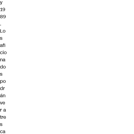
y
19
89
.
Lo
s
afi
cio
na
do
s
po
dr
án
ve
r a
tre
s
ca