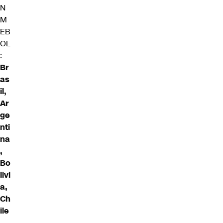
N
M
EB
OL
:
Br
as
il,
Ar
ge
nti
na
,
Bo
livi
a,
Ch
ile
,