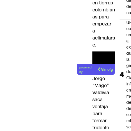
di
en tierras
de
colombian
na
as para
U
empezar
co
a
un
aclimatars
a
e.
e
du
la
ge
powered
d
by
Gi
Jorge
In
“Mago”
e
Valdivia
m
saca
d
ventaja
de
para
so
formar
re
se
tridente