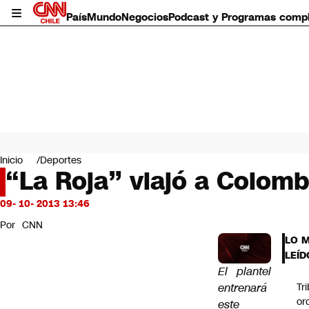
País
Mundo
Negocios
Podcast y Programas comp
País
Mundo
Inicio
Deportes
Negocios
“La Roja” viajó a Colombi
Deportes
Programas completos
09- 10- 2013 13:46
Cultura
Por
CNN
Servicios
LO 
Bits
LEÍD
CNN Data
El plantel
CNN tiempo
entrenará
Tr
Futuro 360
or
este
Opinión