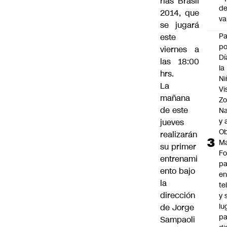
rias Brasil
d
2014, que
v
se jugará
P
este
po
viernes a
Dí
las 18:00
la
hrs.
Ni
La
Vi
mañana
Zo
de este
Na
y 
jueves
Ob
realizarán
M
su primer
Fo
entrenami
p
ento bajo
e
la
te
dirección
y 
lu
de Jorge
pa
Sampaoli