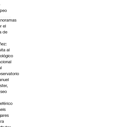
e
apeo
anoramas
r el
a de
ñez:
sita al
ológico
cional
al
servatorio
anuel
ster,
aseo
n
leférico
seis
gares
ra