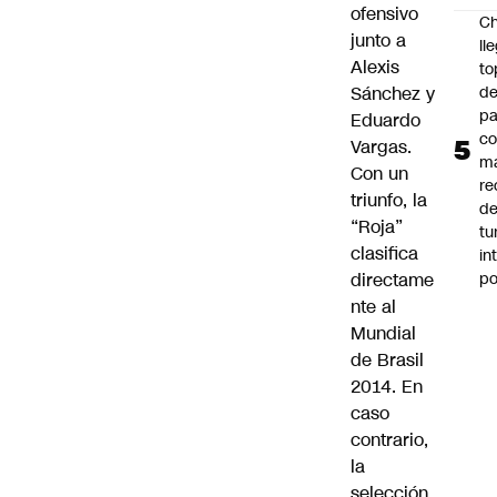
ofensivo
Ch
junto a
ll
Alexis
to
de
Sánchez y
pa
Eduardo
c
Vargas.
m
Con un
re
triunfo, la
de
“Roja”
tu
clasifica
in
p
directame
nte al
Mundial
de Brasil
2014. En
caso
contrario,
la
selección