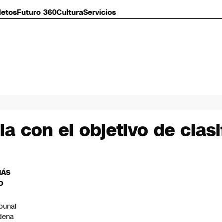
letos
Futuro 360
Cultura
Servicios
a con el objetivo de clasi
MÁS
O
ibunal
dena