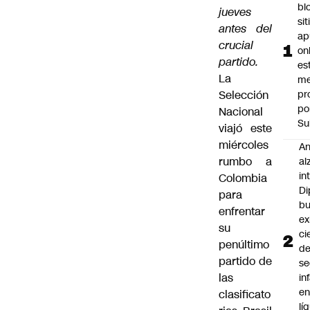
bl
jueves
si
antes del
ap
crucial
on
partido.
es
La
me
Selección
pr
po
Nacional
Su
viajó este
miércoles
An
rumbo a
al
in
Colombia
Di
para
b
enfrentar
ex
su
ci
penúltimo
d
partido de
se
las
in
e
clasificato
lí