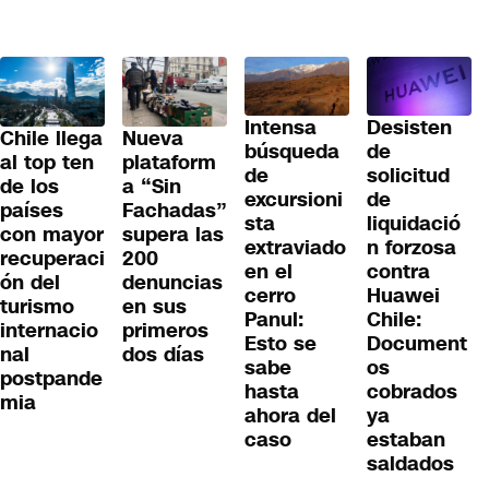
Desisten
Intensa
Chile llega
Nueva
de
búsqueda
al top ten
plataform
solicitud
de
de los
a “Sin
de
excursioni
países
Fachadas”
liquidació
sta
con mayor
supera las
n forzosa
extraviado
recuperaci
200
contra
en el
ón del
denuncias
Huawei
cerro
turismo
en sus
Chile:
Panul:
internacio
primeros
Document
Esto se
nal
dos días
os
sabe
postpande
cobrados
hasta
mia
ya
ahora del
estaban
caso
saldados