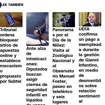
LEE TAMBIÉN
UEFA
Tribunal
Panorama
confirma
ordena
s por el
un pago a
bloquear
Día de la
exemplead
sitios de
Niñez:
Ante alza
a durante
apuestas
Visita al
de
la gestión
online y
Zoológico
intoxicaci
de Gianni
establece
Nacional y
ones:
Infantino,
mecanism
al
Diputados
en medio
o
Observato
buscan
de
propuesto
rio Manuel
exigir
desmentid
por Subtel
Foster,
cierres de
os sobre
paseo en
seguridad
relación
teleférico
infantil en
sentiment
y seis
líquidos
al
lugares