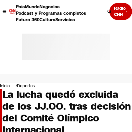
País
Mundo
Negocios
Radio
Podcast y Programas completos
CNN
Futuro 360
Cultura
Servicios
País
Mundo
Negocios
Inicio
Deportes
La lucha quedó excluida
Deportes
Programas completos
de los JJ.OO. tras decisión
Cultura
Servicios
del Comité Olímpico
Bits
CNN Data
Internacional
CNN tiempo