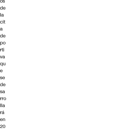
os
de
la
cit
a
de
po
rti
va
qu
e
se
de
sa
rro
lla
rá
en
20