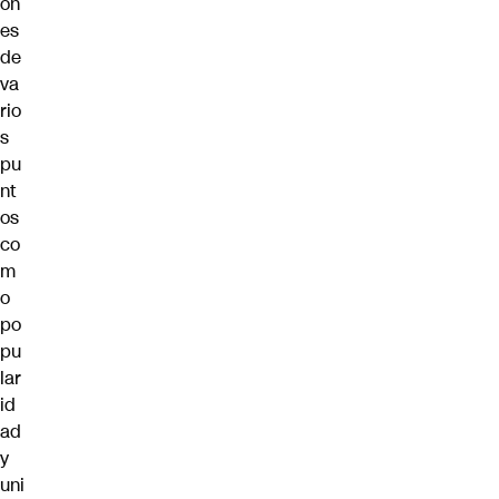
on
es
de
va
rio
s
pu
nt
os
co
m
o
po
pu
lar
id
ad
y
uni