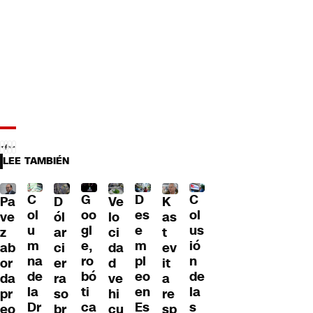
LEE TAMBIÉN
C
C
G
D
Pa
D
Ve
K
ol
ol
oo
es
ve
ól
lo
as
u
us
gl
e
z
ar
ci
t
m
ió
e,
m
ab
ci
da
ev
na
n
ro
pl
or
er
d
it
de
de
bó
eo
da
ra
ve
a
la
la
ti
en
pr
so
hi
re
Dr
s
ca
Es
eo
br
cu
sp