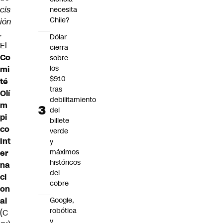
cis
necesita
Chile?
ión
.
Dólar
El
cierra
Co
sobre
los
mi
$910
té
tras
Olí
debilitamiento
m
del
pi
billete
co
verde
Int
y
máximos
er
históricos
na
del
ci
cobre
on
al
Google,
robótica
(C
y