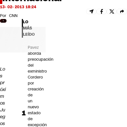
Futuro 360
13- 02- 2013 18:24
Opinión
Por
CNN
LO
MÁS
LEÍDO
Pavez
aborda
preocupación
del
Lo
exministro
s
Cordero
pr
por
óxi
creación
de
m
un
os
nuevo
Ju
estado
eg
de
os
excepción