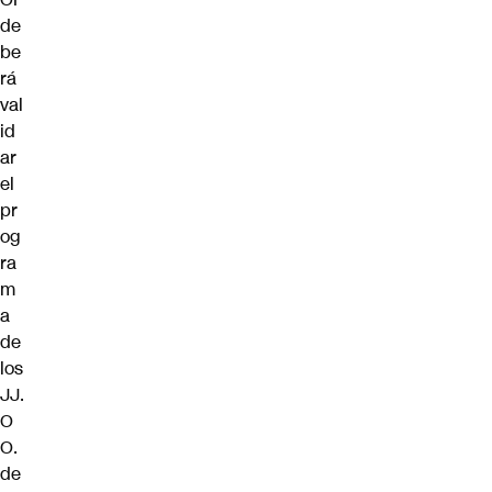
de
be
rá
val
id
ar
el
pr
og
ra
m
a
de
los
JJ.
O
O.
de