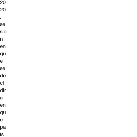
20
20
,
se
sió
n
en
qu
e
se
de
ci
dir
á
en
qu
é
pa
ís