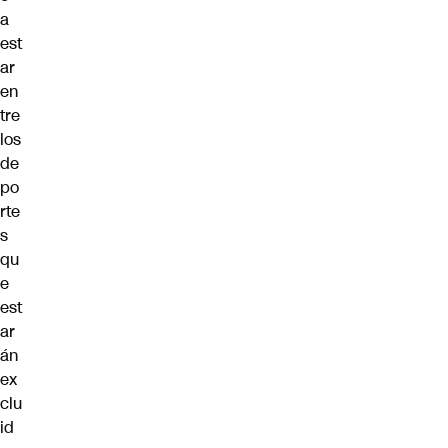
a
est
ar
en
tre
los
de
po
rte
s
qu
e
est
ar
án
ex
clu
id