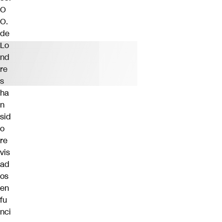
O
O.
de
Lo
nd
re
s
ha
n
sid
o
re
vis
ad
os
en
fu
nci