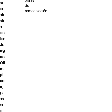
obras
an
de
ce
remodelación
str
ale
s
de
los
Ju
eg
os
Olí
m
pi
co
s
,
pa
sa
nd
o