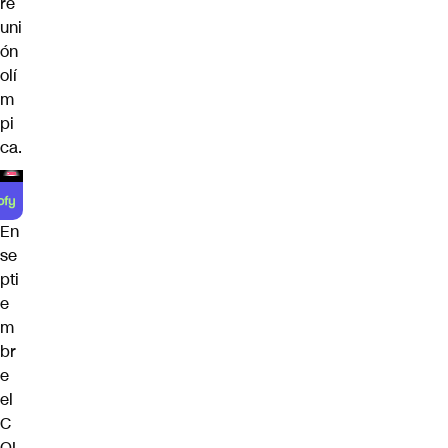
re
uni
ón
olí
m
pi
ca.
En
se
pti
e
m
br
e
el
C
OI