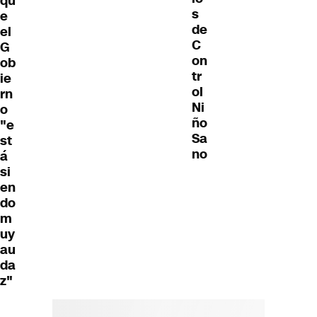
qu
s
e
de
el
C
G
on
ob
tr
ie
ol
rn
Ni
o
ño
"e
Sa
st
no
á
si
en
do
m
uy
au
da
z"