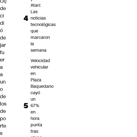
OI)
Atari:
de
Las
ci
noticias
di
tecnológicas
ó
que
de
marcaron
la
jar
semana
fu
er
Velocidad
a
vehicular
en
a
Plaza
un
Baquedano
o
cayó
de
un
los
67%
de
en
po
hora
punta
rte
tras
s