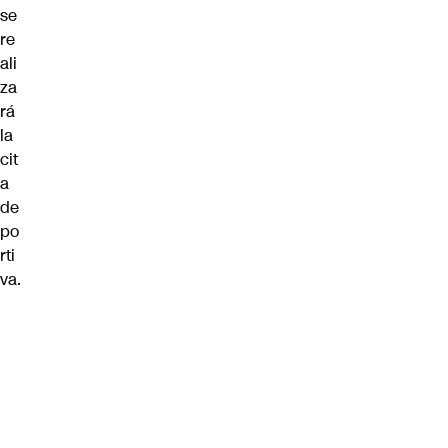
se
re
ali
za
rá
la
cit
a
de
po
rti
va.