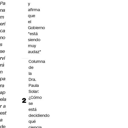
Pa
y
na
afirma
que
m
el
eri
Gobierno
ca
"está
no
siendo
s
muy
se
audaz"
rvi
Columna
rá
de
n
la
pa
Dra.
ra
Paula
Solar:
ap
¿Cómo
ela
se
r a
está
est
decidiendo
a
qué
de
ciencia