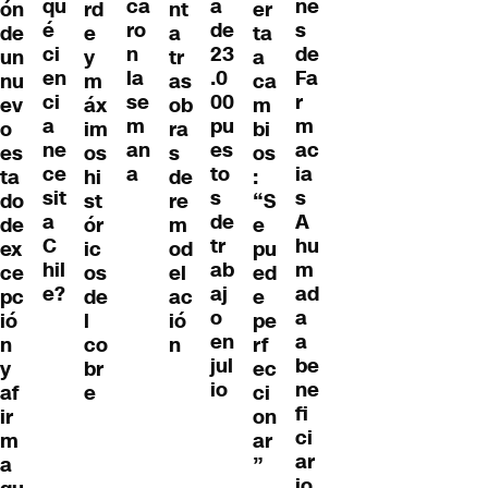
qu
ne
ca
a
ón
rd
nt
er
é
s
ro
de
de
e
a
ta
ci
de
n
23
un
y
tr
a
en
Fa
la
.0
nu
m
as
ca
ci
r
se
00
ev
áx
ob
m
a
m
m
pu
o
im
ra
bi
ne
ac
an
es
es
os
s
os
ce
ia
a
to
ta
hi
de
:
sit
s
s
do
st
re
“S
a
A
de
de
ór
m
e
C
hu
tr
ex
ic
od
pu
hil
m
ab
ce
os
el
ed
e?
ad
aj
pc
de
ac
e
a
o
ió
l
ió
pe
a
en
n
co
n
rf
be
jul
y
br
ec
ne
io
af
e
ci
fi
ir
on
ci
m
ar
ar
a
”
io