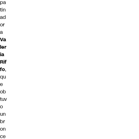
pa
tin
ad
or
a
Va
ler
ia
Rif
fo
,
qu
e
ob
tuv
o
un
br
on
ce