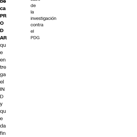
be
de
ca
la
PR
investigación
O
contra
D
el
AR
PDG
qu
e
en
tre
ga
el
IN
D
y
qu
e
da
fin