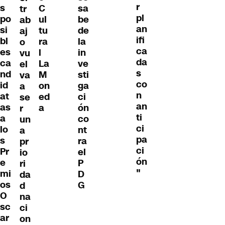
r
s
C
sa
tr
pl
po
ul
be
ab
an
si
tu
de
aj
ifi
bl
ra
la
o
ca
es
l
in
vu
da
ca
La
ve
el
s
nd
M
sti
va
co
id
on
ga
a
n
at
ed
ci
se
an
as
a
ón
r
ti
a
co
un
ci
lo
nt
a
pa
s
ra
pr
ci
Pr
el
io
ón
e
P
ri
"
mi
D
da
os
G
d
O
na
sc
ci
ar
on