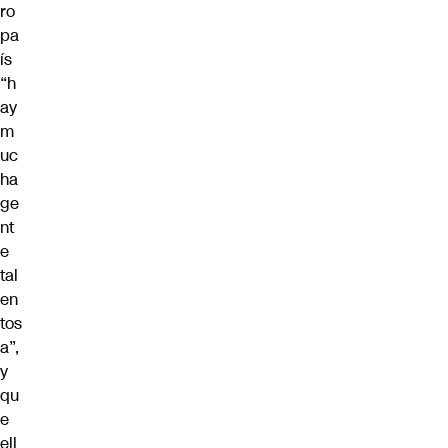
ro
pa
ís
“h
ay
m
uc
ha
ge
nt
e
tal
en
tos
a”,
y
qu
e
ell