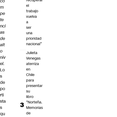
recuperar
co
el
m
trabajo
pe
vuelva
te
a
nci
ser
as
una
de
prioridad
nacional”
alt
o
Julieta
niv
Venegas
el.
aterriza
en
Lo
Chile
s
para
de
presentar
po
su
rti
libro
sta
“Norteña.
s
Memorias
de
qu