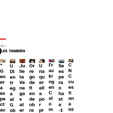
LEE TAMBIÉN
Fr
C
“
Ju
Or
U
Se
U
ac
N
G
lie
re
na
es
DI
ki
C
en
ta
go
qu
pe
en
ng
cu
er
Ve
de
er
ra
tr
en
es
a
ne
fi
ell
n
eg
C
ti
ex
ga
en
a
ha
a
ol
on
pe
s
de
po
st
al
o
a
ct
at
ob
r
a
G
m
ini
ac
er
ra
pr
-1
ob