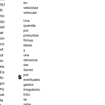
en
SU
velocidad
R
vehicular
no
Una
qu
querella
ed
por
ar
presuntas
on
firmas
co
falsas
nf
y
or
una
denuncia
m
del
es.
Servel
Es
por
to
eventuales
po
gastos
rq
irregulares:
ue
Esto
se
la
sabe