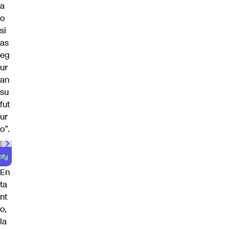
a
o
si
as
eg
ur
an
su
fut
ur
o”.
00:00
/
01:00
En
ta
nt
o,
la