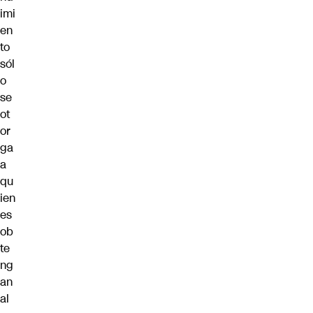
imi
en
to
sól
o
se
ot
or
ga
a
qu
ien
es
ob
te
ng
an
al