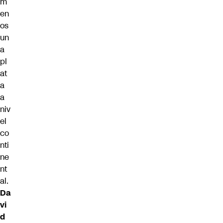
m
en
os
un
a
pl
at
a
a
niv
el
co
nti
ne
nt
al.
Da
vi
d