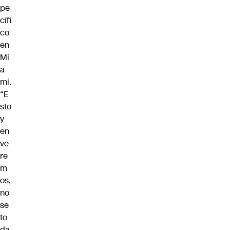
pe
cífi
co
en
Mi
a
mi.
“E
sto
y
en
ve
re
m
os,
no
se
to
da