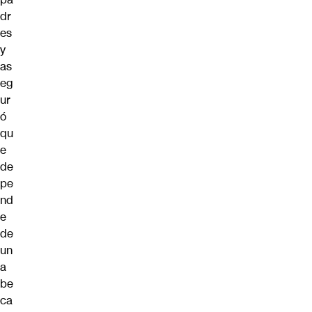
dr
es
y
as
eg
ur
ó
qu
e
de
pe
nd
e
de
un
a
be
ca