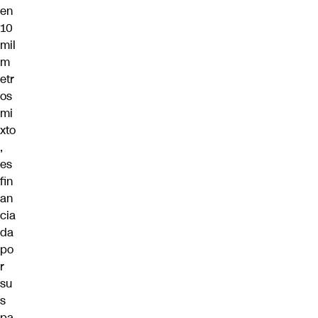
en
10
mil
m
etr
os
mi
xto
,
es
fin
an
cia
da
po
r
su
s
pa