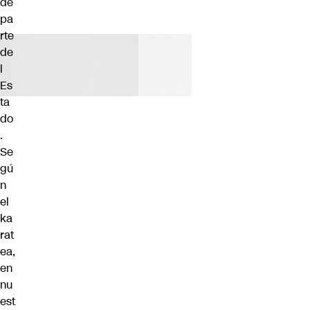
de
pa
rte
de
l
Es
ta
do
.
Se
gú
n
el
ka
rat
ea,
en
nu
est