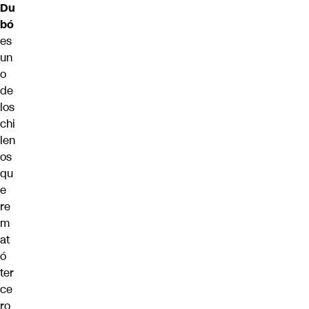
Du
bó
es
un
o
de
los
chi
len
os
qu
e
re
m
at
ó
ter
ce
ro