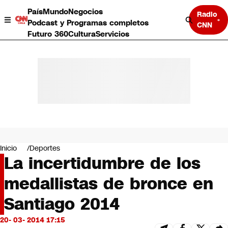
País
Mundo
Negocios
Radio
Podcast y Programas completos
CNN
Futuro 360
Cultura
Servicios
País
Mundo
Negocios
Inicio
Deportes
La incertidumbre de los
Deportes
Programas completos
medallistas de bronce en
Cultura
Servicios
Santiago 2014
Bits
CNN Data
20- 03- 2014 17:15
CNN tiempo