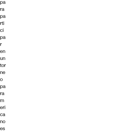
pa
ra
pa
rti
ci
pa
r
en
un
tor
ne
o
pa
ra
m
eri
ca
no
es