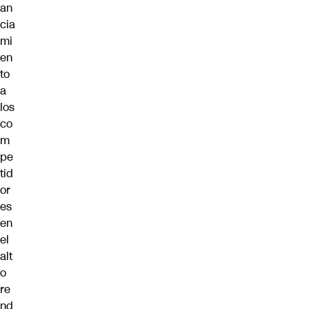
an
cia
mi
en
to
a
los
co
m
pe
tid
or
es
en
el
alt
o
re
nd