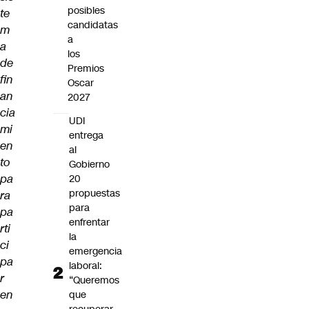
posibles
te
candidatas
m
a
a
los
de
Premios
fin
Oscar
an
2027
cia
UDI
mi
entrega
en
al
to
Gobierno
pa
20
propuestas
ra
para
pa
enfrentar
rti
la
ci
emergencia
pa
laboral:
r
“Queremos
en
que