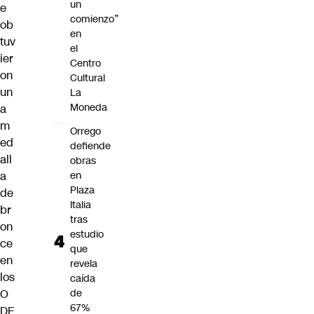
un
e
comienzo”
ob
en
tuv
el
ier
Centro
on
Cultural
un
La
Moneda
a
m
Orrego
ed
defiende
all
obras
a
en
Plaza
de
Italia
br
tras
on
estudio
ce
que
en
revela
los
caída
O
de
67%
DE