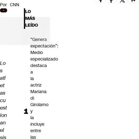
Por
CNN
Futuro 360
LO
Opinión
MÁS
LEÍDO
“Genera
expectación”:
Medio
especializado
Lo
destaca
s
a
atl
la
et
actriz
Mariana
as
di
cu
Girolamo
est
y
ion
la
an
incluye
el
entre
sis
las