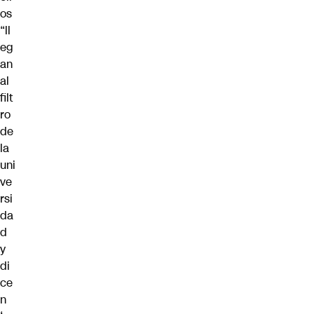
os
“ll
eg
an
al
filt
ro
de
la
uni
ve
rsi
da
d
y
di
ce
n