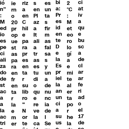
bi
ci
ió
riz
s
es
2
ie
a:
at
n”
a
en
un
°C
rn
Pr
iv
:
en
Pl
ta
:
o
es
a
M
C
az
s
M
20
id
qu
ed
hil
a
fir
et
pr
en
e
io
e
It
m
eo
op
te
bu
es
pa
ali
as
ro
ue
D
sc
pe
ra
a
fal
lo
st
e
a
ci
pr
tr
sa
gí
as
la
de
ali
es
as
s
a
pa
Es
cl
za
en
es
y
e
ra
pr
ar
do
ta
tu
un
mi
en
iel
ar
de
r
di
a
te
fr
la
fe
st
su
o
de
al
en
an
ri
ac
lib
qu
nu
er
ta
un
ad
a
ro
e
nc
ta
r
ci
o
a
“
re
ia
po
la
a
el
la
N
ve
de
r
e
su
17
ac
or
la
l
he
m
us
de
tri
te
ca
Se
la
er