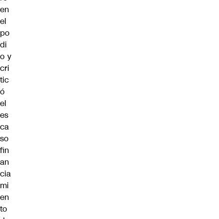
en
el
po
di
o y
cri
tic
ó
el
es
ca
so
fin
an
cia
mi
en
to