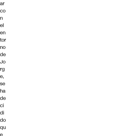
ar
co
n
el
en
tor
no
de
Jo
rg
e,
se
ha
de
ci
di
do
qu
e