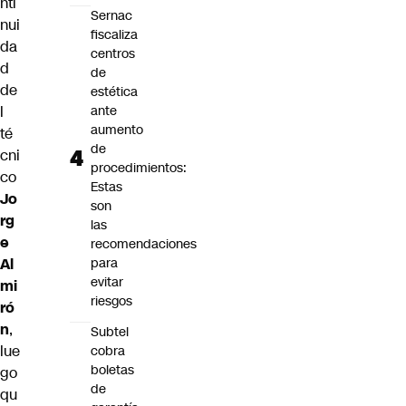
nti
Sernac
nui
fiscaliza
da
centros
d
de
de
estética
l
ante
aumento
té
de
cni
procedimientos:
co
Estas
Jo
son
rg
las
e
recomendaciones
Al
para
evitar
mi
riesgos
ró
n
,
Subtel
lue
cobra
boletas
go
de
qu