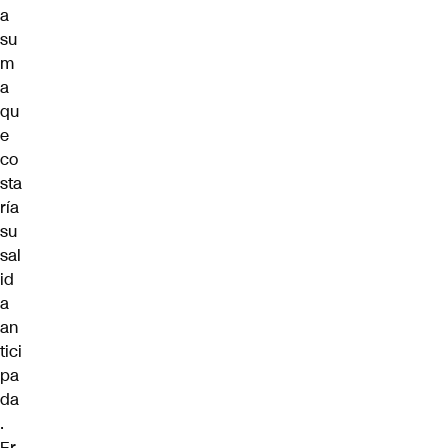
a
su
m
a
qu
e
co
sta
ría
su
sal
id
a
an
tici
pa
da
.
Er