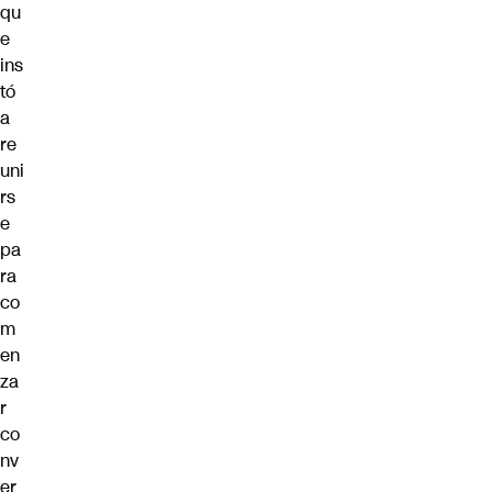
qu
e
ins
tó
a
re
uni
rs
e
pa
ra
co
m
en
za
r
co
nv
er