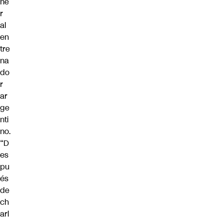
ne
r
al
en
tre
na
do
r
ar
ge
nti
no.
“D
es
pu
és
de
ch
arl