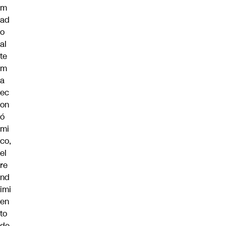
m
ad
o
al
te
m
a
ec
on
ó
mi
co,
el
re
nd
imi
en
to
de