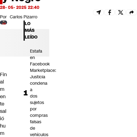
Futuro 360
28- 05- 2025 22:40
Opinión
Por
Carlos Pizarro
LO
MÁS
LEÍDO
Estafa
en
Facebook
Marketplace:
Fin
Justicia
al
condena
m
a
en
dos
sujetos
te
por
sal
compras
ió
falsas
hu
de
m
vehículos