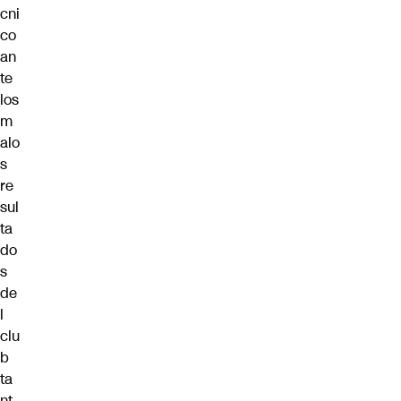
cni
co
an
te
los
m
alo
s
re
sul
ta
do
s
de
l
clu
b
ta
nt