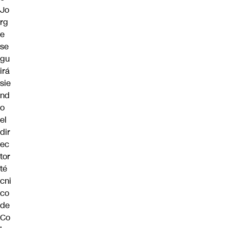
Jo
rg
e
se
gu
irá
sie
nd
o
el
dir
ec
tor
té
cni
co
de
Co