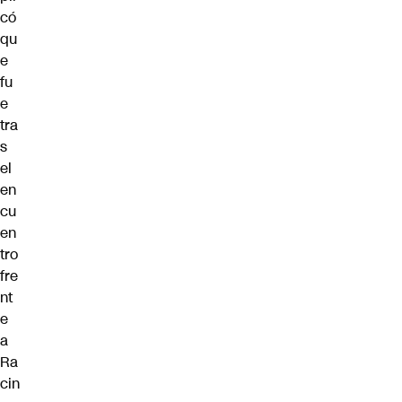
có
qu
e
fu
e
tra
s
el
en
cu
en
tro
fre
nt
e
a
Ra
cin