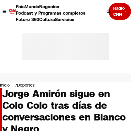
País
Mundo
Negocios
Radio
Podcast y Programas completos
CNN
Futuro 360
Cultura
Servicios
País
Mundo
Negocios
Inicio
Deportes
Jorge Amirón sigue en
Deportes
Programas completos
Colo Colo tras días de
Cultura
Servicios
conversaciones en Blanco
Bits
CNN Data
y Negro
CNN tiempo