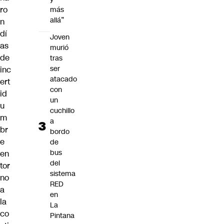
ro
más
allá”
n
dí
Joven
as
murió
de
tras
ser
inc
atacado
ert
con
id
un
u
cuchillo
m
a
br
bordo
e
de
bus
en
del
tor
sistema
no
RED
a
en
la
La
co
Pintana