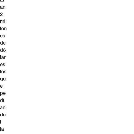
an
2
mil
lon
es
de
dó
lar
es
los
qu
e
pe
dí
an
de
l
la