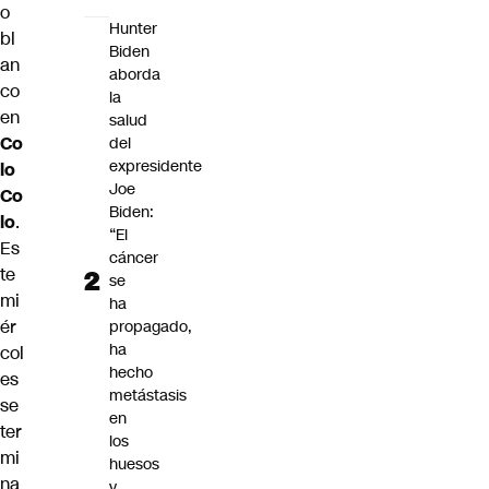
o
Hunter
bl
Biden
an
aborda
co
la
en
salud
Co
del
expresidente
lo
Joe
Co
Biden:
lo
.
“El
Es
cáncer
te
se
mi
ha
ér
propagado,
ha
col
hecho
es
metástasis
se
en
ter
los
mi
huesos
na
y