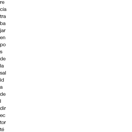
re
cía
tra
ba
jar
en
po
s
de
la
sal
id
a
de
l
dir
ec
tor
té