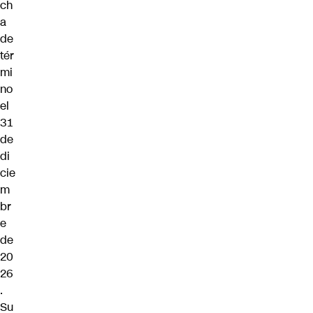
ch
a
de
tér
mi
no
el
31
de
di
cie
m
br
e
de
20
26
.
Su