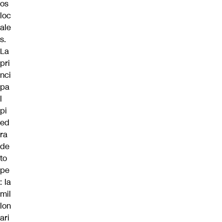
os
loc
ale
s.
La
pri
nci
pa
l
pi
ed
ra
de
to
pe
: la
mil
lon
ari