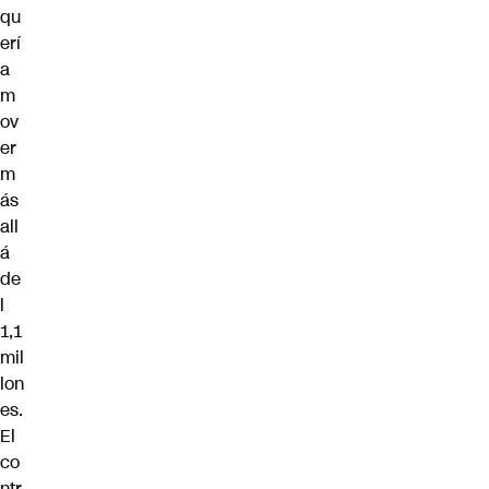
qu
erí
a
m
ov
er
m
ás
all
á
de
l
1,1
mil
lon
es.
El
co
ntr