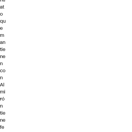
at
o
qu
e
m
an
tie
ne
n
co
n
Al
mi
ró
n
tie
ne
fe