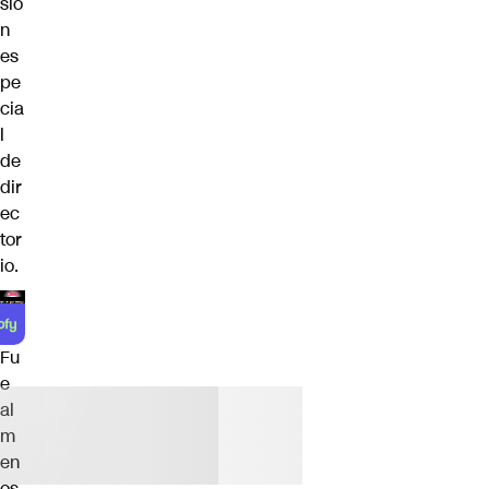
sió
n
es
pe
cia
l
de
dir
ec
tor
io.
Fu
e
al
m
en
os