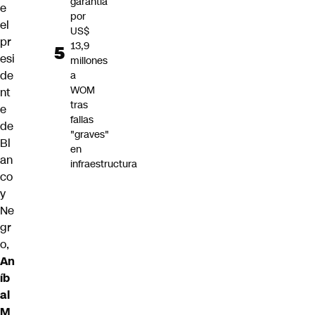
garantía
e
por
el
US$
pr
13,9
esi
millones
de
a
WOM
nt
tras
e
fallas
de
"graves"
Bl
en
an
infraestructura
co
y
Ne
gr
o,
An
íb
al
M