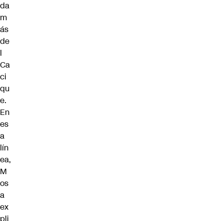
da
m
ás
de
l
Ca
ci
qu
e.
En
es
a
lín
ea,
M
os
a
ex
pli