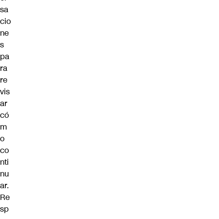
sa
cio
ne
s
pa
ra
re
vis
ar
có
m
o
co
nti
nu
ar.
Re
sp