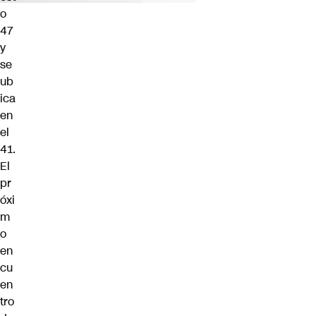
o
47
y
se
ub
ica
en
el
41.
El
pr
óxi
m
o
en
cu
en
tro