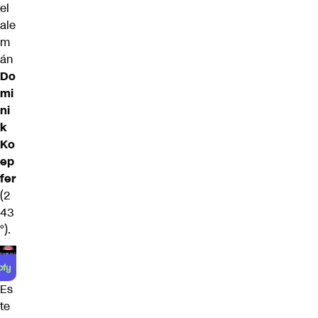
el
ale
m
án
Do
mi
ni
k
Ko
ep
fer
(2
43
°).
Es
te