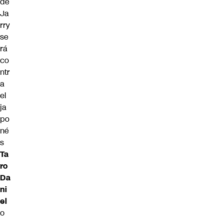
de
Ja
rry
se
rá
co
ntr
a
el
ja
po
né
s
Ta
ro
Da
ni
el
o