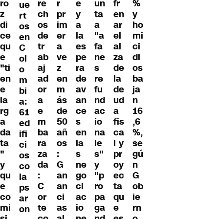
ro
re
r
e
un
fr
%
ue
z
ch
pr
y
ta
en
y
rt
di
os
im
a
a
ar
ho
os
ce
de
er
la
"a
el
mi
en
qu
tr
a
es
fa
al
ci
C
e
ab
ve
pe
ne
za
di
ol
"ti
aj
z
ra
s
de
os
o
en
ad
en
de
re
la
ba
m
e
or
m
av
fu
de
ja
bi
la
a
ás
an
nd
ud
n
a:
rg
e
de
ce
ac
a
16
61
a
m
50
s
io
fis
,6
ed
da
ba
añ
en
na
ca
%,
ifi
ta
ra
os
la
le
l y
se
ci
"
za
:
s
s"
pr
gú
os
y
da
G
ne
y
oy
n
co
qu
:
an
go
"p
ec
G
la
e
C
an
ci
ro
ta
ob
ps
co
or
ci
ac
pa
qu
ie
ar
mi
te
as
io
ga
e
rn
on
si
co
al
ne
nd
es
o