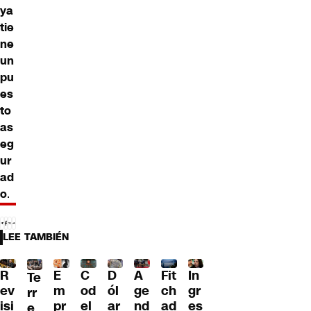
ya
tie
ne
un
pu
es
to
as
eg
ur
ad
o
.
LEE TAMBIÉN
R
E
C
D
A
Fit
In
Te
ev
m
od
ól
ge
ch
gr
rr
isi
pr
el
ar
nd
ad
es
e