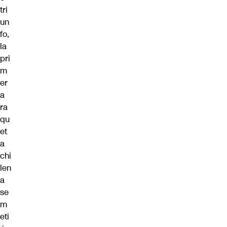
tri
un
fo,
la
pri
m
er
a
ra
qu
et
a
chi
len
a
se
m
eti