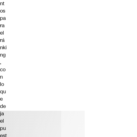
nt
os
pa
ra
el
rá
nki
ng
,
co
n
lo
qu
e
de
ja
el
pu
est