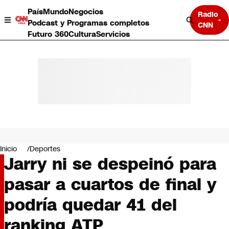
País
Mundo
Negocios
Radio
Podcast y Programas completos
CNN
Futuro 360
Cultura
Servicios
País
Mundo
Negocios
Inicio
Deportes
Jarry ni se despeinó para
Deportes
Programas completos
pasar a cuartos de final y
Cultura
Servicios
podría quedar 41 del
Bits
CNN Data
ranking ATP
CNN tiempo