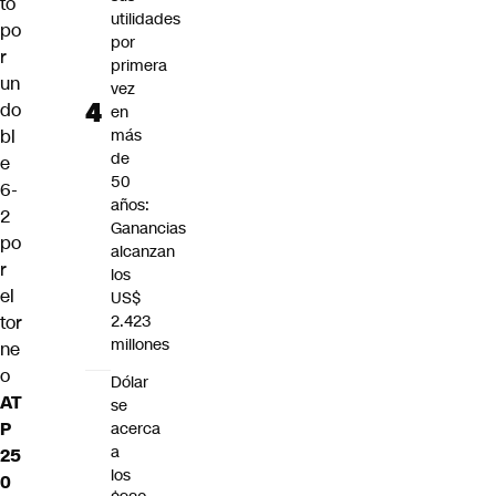
tó
utilidades
po
por
r
primera
un
vez
do
en
bl
más
de
e
50
6-
años:
2
Ganancias
po
alcanzan
r
los
el
US$
tor
2.423
millones
ne
o
Dólar
AT
se
P
acerca
a
25
los
0