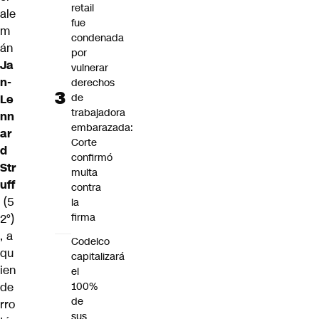
retail
ale
fue
m
condenada
án
por
Ja
vulnerar
n-
derechos
de
Le
trabajadora
nn
embarazada:
ar
Corte
d
confirmó
Str
multa
uff
contra
(5
la
firma
2°)
, a
Codelco
qu
capitalizará
ien
el
de
100%
de
rro
sus