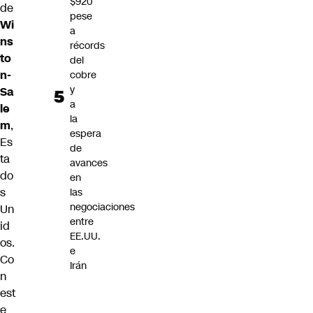
$920
de
pese
Wi
a
ns
récords
to
del
n-
cobre
y
Sa
a
le
la
m
,
espera
Es
de
ta
avances
do
en
s
las
negociaciones
Un
entre
id
EE.UU.
os.
e
Co
Irán
n
est
e