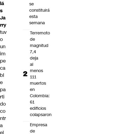
lá
se
s
constituirá
esta
Ja
semana
rry
tuv
Terremoto
o
de
magnitud
un
7,4
im
deja
pe
al
ca
menos
bl
111
e
muertos
pa
en
Colombia:
rti
61
do
edificios
co
colapsaron
ntr
Empresa
a
de
el