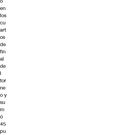
ó
en
los
cu
art
os
de
fin
al
de
l
tor
ne
o y
su
m
ó
45
pu