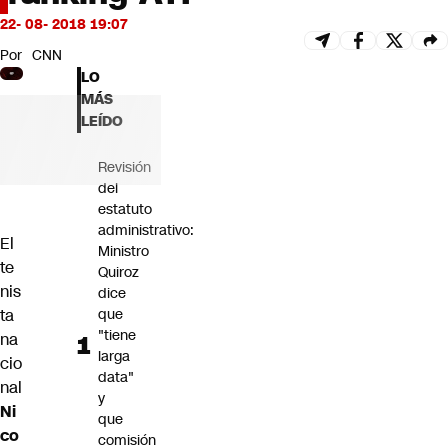
Futuro 360
22- 08- 2018 19:07
Opinión
Por
CNN
LO
MÁS
LEÍDO
Revisión
del
estatuto
administrativo:
El
Ministro
te
Quiroz
nis
dice
ta
que
"tiene
na
larga
cio
data"
nal
y
Ni
que
co
comisión