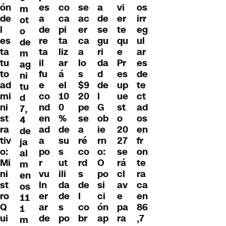
ón
es
co
se
a
vi
os
m
de
a
ca
ac
de
er
irr
ot
l
de
pi
er
se
te
eg
o
es
re
ta
ca
gu
qu
ul
de
ta
ta
liz
a
ri
e
ar
m
tu
il
ar
lo
da
Pr
es
ag
to
fu
á
s
d
es
de
ni
ad
e
el
$9
de
up
te
tu
mi
co
10
20
l
ue
ct
d
ni
nd
0
pe
G
st
ad
7,
st
en
%
se
ob
o
os
4
ra
ad
de
a
ie
20
en
de
tiv
a
su
ré
rn
27
fr
ja
o:
po
s
co
o:
se
on
al
Mi
r
ut
rd
O
rá
te
m
ni
vu
ili
s
po
cl
ra
en
st
ln
da
de
si
av
ca
os
ro
er
de
l
ci
e
en
11
Q
ar
s
co
ón
pa
86
1
ui
de
po
br
ap
ra
,7
m