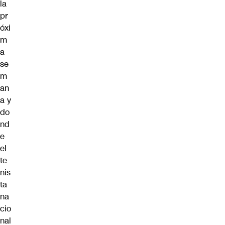
la
pr
óxi
m
a
se
m
an
a y
do
nd
e
el
te
nis
ta
na
cio
nal