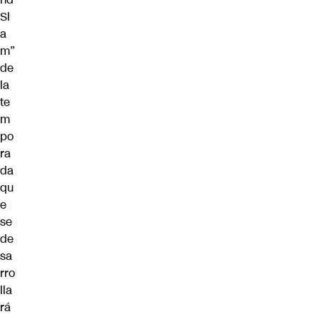
Sl
a
m”
de
la
te
m
po
ra
da
qu
e
se
de
sa
rro
lla
rá