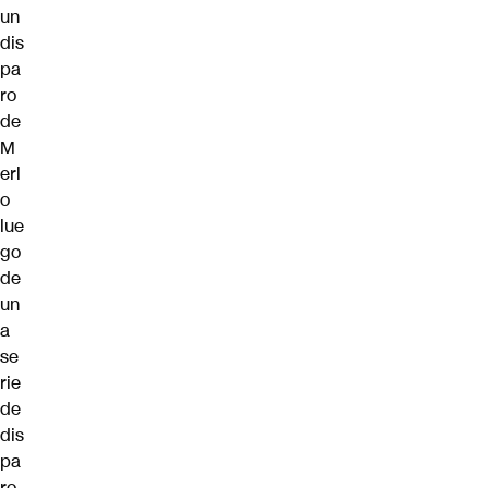
un
dis
pa
ro
de
M
erl
o
lue
go
de
un
a
se
rie
de
dis
pa
ro