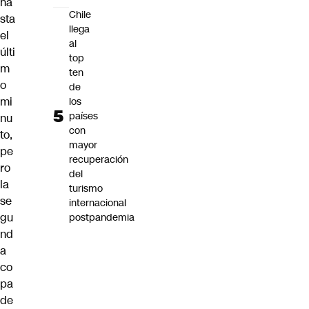
ha
Chile
sta
llega
el
al
últi
top
m
ten
o
de
mi
los
países
nu
con
to,
mayor
pe
recuperación
ro
del
la
turismo
se
internacional
gu
postpandemia
nd
a
co
pa
de