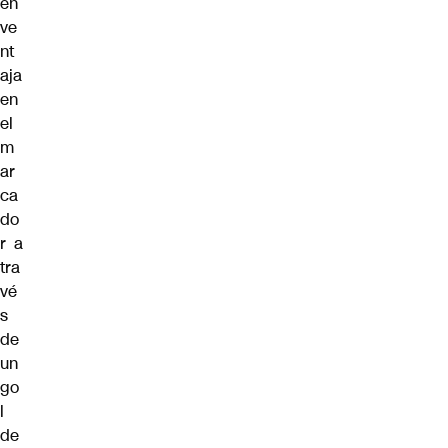
en
ve
nt
aja
en
el
m
ar
ca
do
r a
tra
vé
s
de
un
go
l
de