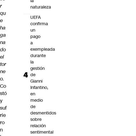
la
r
naturaleza
qu
UEFA
e
confirma
ha
un
ga
pago
na
a
do
exempleada
durante
el
la
tor
gestión
ne
de
o.
Gianni
Co
Infantino,
stó
en
y
medio
de
suf
desmentidos
rie
sobre
ro
relación
n
sentimental