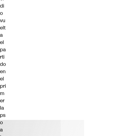
di
o
vu
elt
a
el
pa
rti
do
en
el
pri
m
er
la
ps
o
a