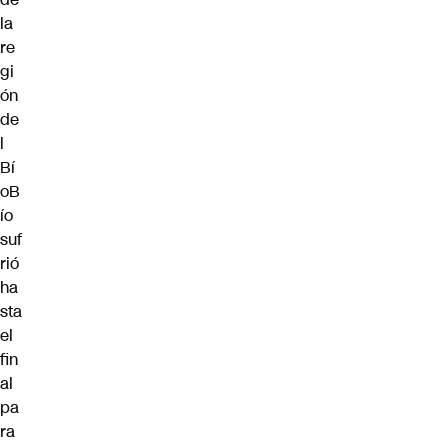
la
re
gi
ón
de
l
Bí
oB
ío
suf
rió
ha
sta
el
fin
al
pa
ra