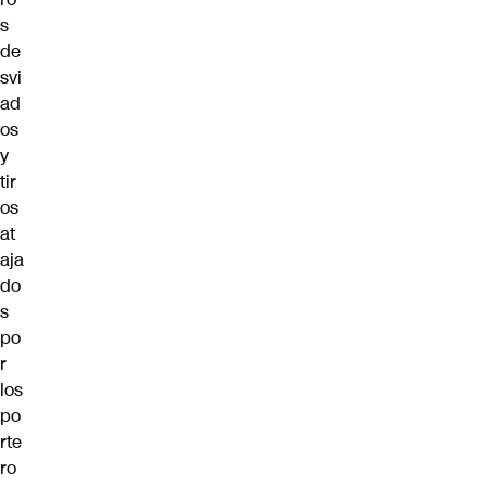
s
de
svi
ad
os
y
tir
os
at
aja
do
s
po
r
los
po
rte
ro