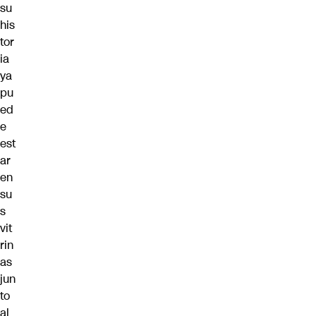
su
his
tor
ia
ya
pu
ed
e
est
ar
en
su
s
vit
rin
as
jun
to
al