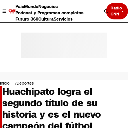
País
Mundo
Negocios
Radio
Podcast y Programas completos
CNN
Futuro 360
Cultura
Servicios
País
Mundo
Negocios
Inicio
Deportes
Huachipato logra el
Deportes
Programas completos
segundo título de su
Cultura
Servicios
historia y es el nuevo
Bits
CNN Data
campeón del fútbol
CNN tiempo