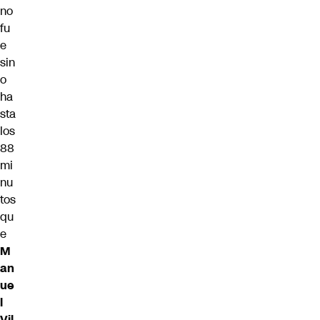
no
fu
e
sin
o
ha
sta
los
88
mi
nu
tos
qu
e
M
an
ue
l
Vil