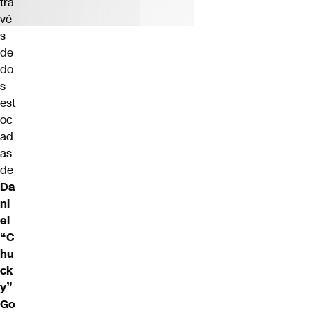
tra
vé
s
de
do
s
est
oc
ad
as
de
Da
ni
el
“C
hu
ck
y”
Go