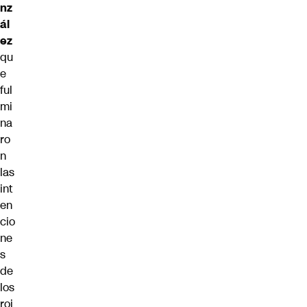
nz
ál
ez
qu
e
ful
mi
na
ro
n
las
int
en
cio
ne
s
de
los
roj