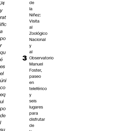
de
74
la
y
Niñez:
rat
Visita
ific
al
a
Zoológico
po
Nacional
r
y
al
qu
Observatorio
é
Manuel
es
Foster,
el
paseo
úni
en
co
teleférico
eq
y
seis
ui
lugares
po
para
de
disfrutar
l
de
su