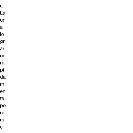
a
La
ur
a
lo
gr
ar
on
rá
pi
da
m
en
te
po
ne
rs
e