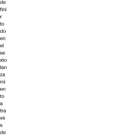
de
fini
r
to
do
en
el
se
xto
lan
za
mi
en
to
a
tra
vé
s
de