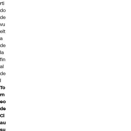
rti
do
de
vu
elt
a
de
la
fin
al
de
l
To
rn
eo
de
Cl
au
su