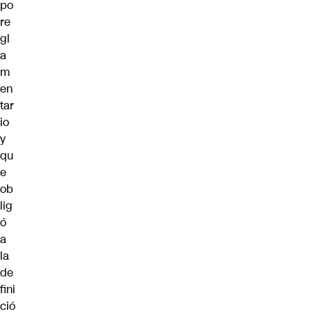
po
re
gl
a
m
en
tar
io
y
qu
e
ob
lig
ó
a
la
de
fini
ció