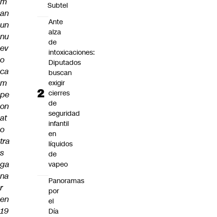
m
Subtel
an
Ante
un
alza
nu
de
ev
intoxicaciones:
o
Diputados
ca
buscan
m
exigir
cierres
pe
de
on
seguridad
at
infantil
o
en
tra
líquidos
s
de
ga
vapeo
na
Panoramas
r
por
en
el
19
Día