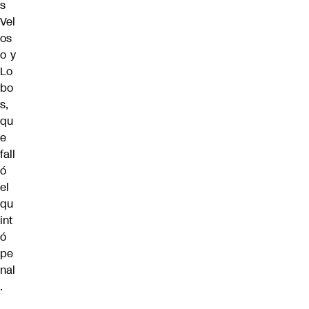
s
Vel
os
o y
Lo
bo
s,
qu
e
fall
ó
el
qu
int
ó
pe
nal
.