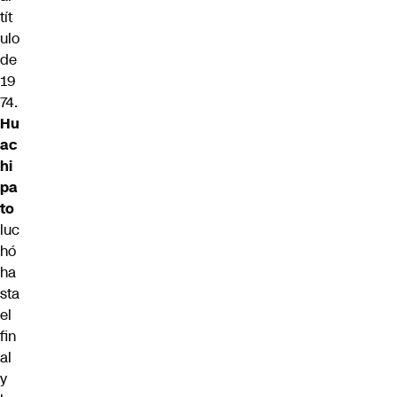
tít
ulo
de
19
74.
Hu
ac
hi
pa
to
luc
hó
ha
sta
el
fin
al
y