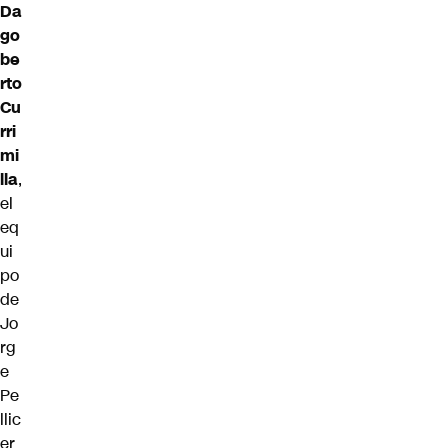
Da
go
be
rto
Cu
rri
mi
lla
,
el
eq
ui
po
de
Jo
rg
e
Pe
llic
er