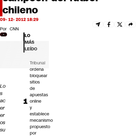
Futuro 360
chileno
Opinión
09- 12- 2012 18:29
Por
CNN
LO
MÁS
LEÍDO
Tribunal
ordena
bloquear
sitios
Lo
de
s
apuestas
ac
online
er
y
establece
er
mecanismo
os
propuesto
su
por