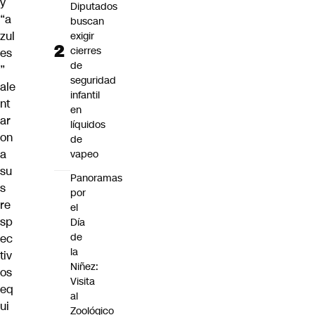
y
Diputados
“a
buscan
zul
exigir
cierres
es
de
”
seguridad
ale
infantil
nt
en
ar
líquidos
on
de
a
vapeo
su
Panoramas
s
por
re
el
sp
Día
de
ec
la
tiv
Niñez:
os
Visita
eq
al
ui
Zoológico