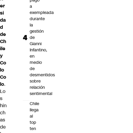
pago
er
a
si
exempleada
durante
da
la
d
gestión
de
de
Ch
Gianni
ile
Infantino,
y
en
Co
medio
de
lo
desmentidos
Co
sobre
lo
.
relación
Lo
sentimental
s
Chile
hin
llega
ch
al
as
top
de
ten