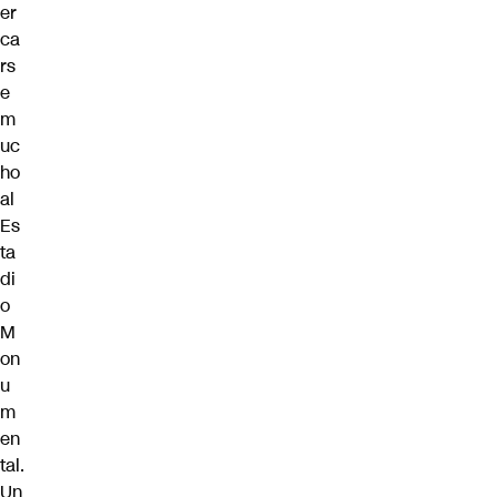
er
ca
rs
e
m
uc
ho
al
Es
ta
di
o
M
on
u
m
en
tal.
Un