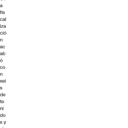
a
fis
cal
iza
ció
n
ac
ab
ó
co
n
sei
s
de
te
ni
do
s y