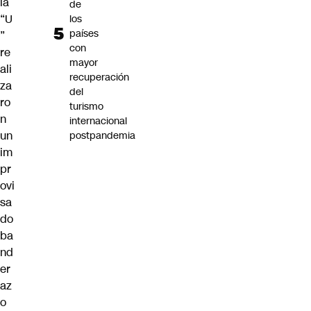
la
de
“U
los
países
”
con
re
mayor
ali
recuperación
za
del
ro
turismo
n
internacional
un
postpandemia
im
pr
ovi
sa
do
ba
nd
er
az
o