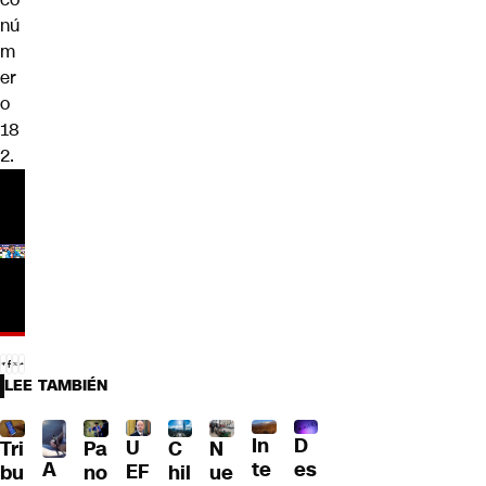
nú
m
er
o
18
2.
LEE TAMBIÉN
D
In
U
Tri
Pa
C
N
A
es
te
EF
bu
no
hil
ue