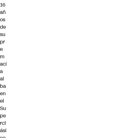
16
añ
os
de
su
pr
e
m
ací
a
al
ba
en
el
Su
pe
rcl
ási
co