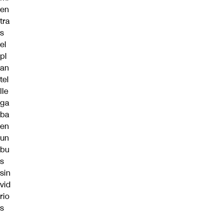
en
tra
s
el
pl
an
tel
lle
ga
ba
en
un
bu
s
sin
vid
rio
s