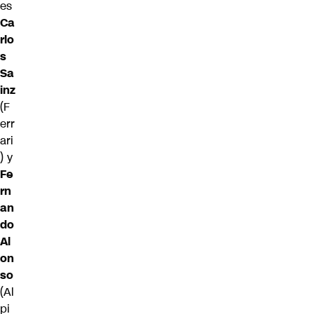
es
Ca
rlo
s
Sa
inz
(F
err
ari
) y
Fe
rn
an
do
Al
on
so
(Al
pi