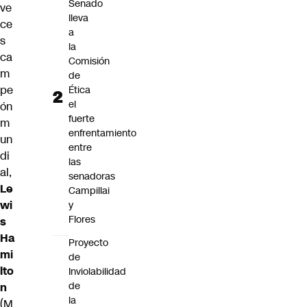
Senado
ve
lleva
ce
a
s
la
ca
Comisión
m
de
pe
Ética
el
ón
fuerte
m
enfrentamiento
un
entre
di
las
al,
senadoras
Le
Campillai
wi
y
Flores
s
Ha
Proyecto
mi
de
lto
Inviolabilidad
de
n
la
(M