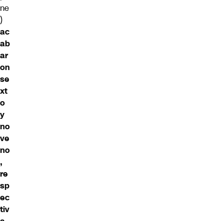
ne
)
ac
ab
ar
on
se
xt
o
y
no
ve
no
,
re
sp
ec
tiv