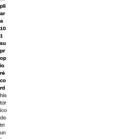
pli
ar
a
10
1
su
pr
op
io
ré
co
rd
his
tór
ico
de
tri
un