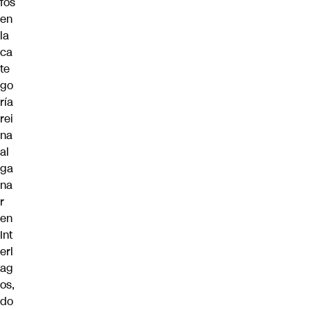
fos
en
la
ca
te
go
ría
rei
na
al
ga
na
r
en
Int
erl
ag
os,
do