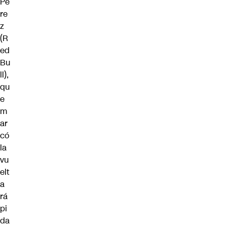
Pé
re
z
(R
ed
Bu
ll),
qu
e
m
ar
có
la
vu
elt
a
rá
pi
da