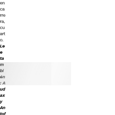
en
ca
rre
ra,
cu
art
o.
Le
e
ta
m
bi
én
:
A
ud
ax
y
An
tof