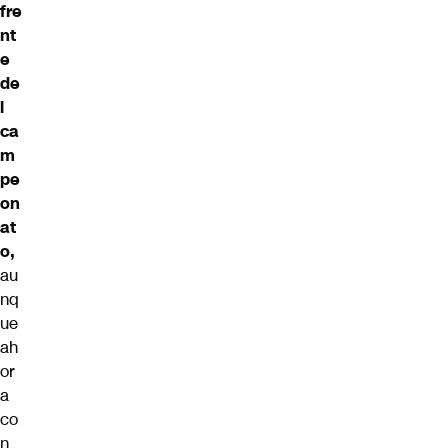
fre
nt
e
de
l
ca
m
pe
on
at
o,
au
nq
ue
ah
or
a
co
n