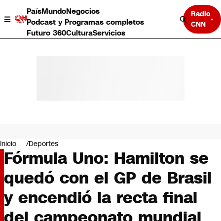
País
Mundo
Negocios
Radio
Podcast y Programas completos
CNN
Futuro 360
Cultura
Servicios
País
Mundo
Negocios
Inicio
Deportes
Fórmula Uno: Hamilton se
Deportes
Programas completos
quedó con el GP de Brasil
Cultura
Servicios
y encendió la recta final
Bits
CNN Data
del campeonato mundial
CNN tiempo