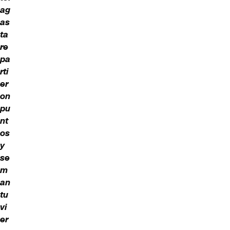
ag
as
ta
re
pa
rti
er
on
pu
nt
os
y
se
m
an
tu
vi
er