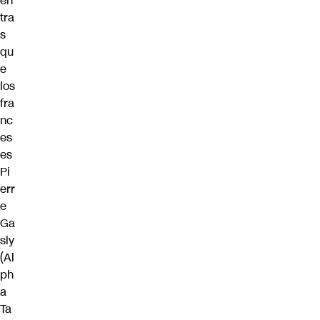
en
tra
s
qu
e
los
fra
nc
es
es
Pi
err
e
Ga
sly
(Al
ph
a
Ta