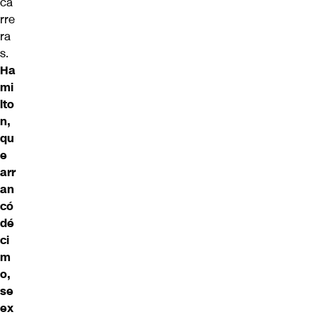
ca
rre
ra
s.
Ha
mi
lto
n,
qu
e
arr
an
có
dé
ci
m
o,
se
ex