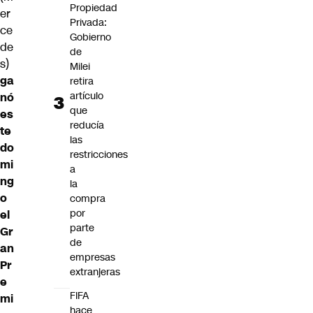
Propiedad
er
Privada:
ce
Gobierno
de
de
s)
Milei
ga
retira
artículo
nó
que
es
reducía
te
las
do
restricciones
mi
a
ng
la
o
compra
por
el
parte
Gr
de
an
empresas
Pr
extranjeras
e
FIFA
mi
hace