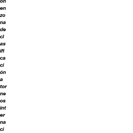
on
en
zo
na
de
cl
as
ifi
ca
ci
ón
a
tor
ne
os
int
er
na
ci