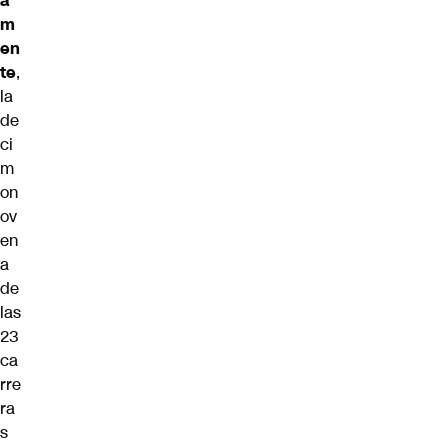
a
m
en
te
,
la
de
ci
m
on
ov
en
a
de
las
23
ca
rre
ra
s