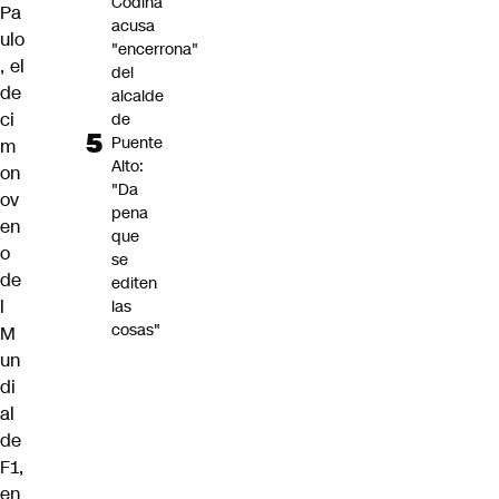
Codina
Pa
acusa
ulo
"encerrona"
, el
del
de
alcalde
ci
de
Puente
m
Alto:
on
"Da
ov
pena
en
que
o
se
de
editen
l
las
cosas"
M
un
di
al
de
F1,
en