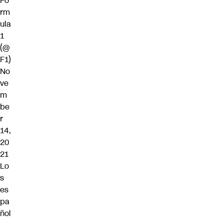
Fo
rm
ula
1
(@
F1)
No
ve
m
be
r
14,
20
21
Lo
s
es
pa
ñol