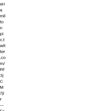
sH
a
mil
to
n
pi
c.t
wit
ter
.co
m/
RF
3j
C
M
7ji
r
—