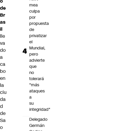
o
mea
de
culpa
Br
por
as
propuesta
il
de
privatizar
lle
el
va
Mundial,
do
pero
a
advierte
ca
que
bo
no
en
tolerará
"más
la
ataques
ciu
a
da
su
d
integridad"
de
Delegado
Sa
Germán
o