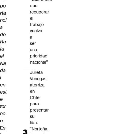
po
que
recuperar
rta
el
nci
trabajo
a
vuelva
de
a
Ra
ser
fa
una
el
prioridad
nacional”
Na
da
Julieta
l
Venegas
en
aterriza
en
est
Chile
e
para
tor
presentar
ne
su
o.
libro
Es
“Norteña.