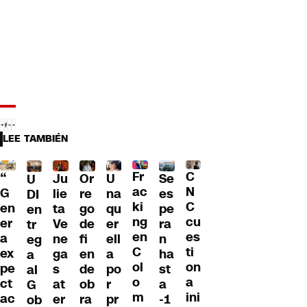
LEE TAMBIÉN
Fr
C
“
Ju
Or
U
Se
U
ac
N
G
lie
re
na
es
DI
ki
C
en
ta
go
qu
pe
en
ng
cu
er
Ve
de
er
ra
tr
en
es
a
ne
fi
ell
n
eg
C
ti
ex
ga
en
a
ha
a
ol
on
pe
s
de
po
st
al
o
a
ct
at
ob
r
a
G
m
ini
ac
er
ra
pr
-1
ob