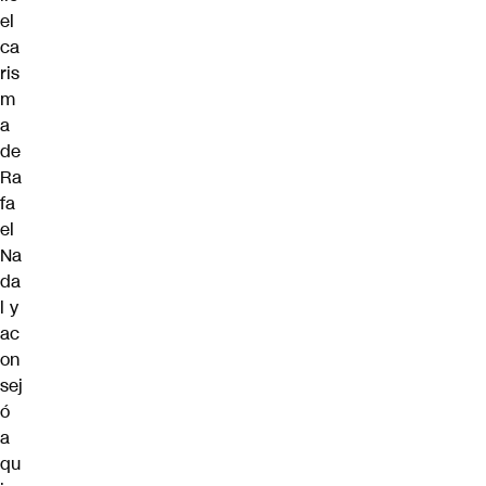
el
ca
ris
m
a
de
Ra
fa
el
Na
da
l y
ac
on
sej
ó
a
qu