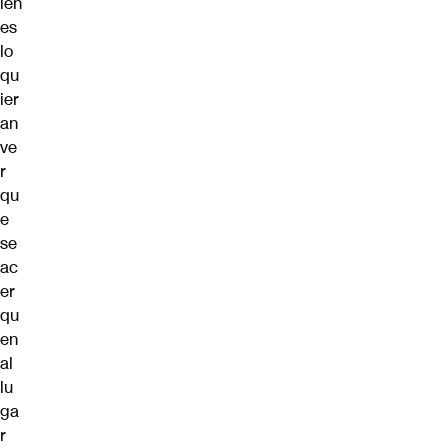
ien
es
lo
qu
ier
an
ve
r
qu
e
se
ac
er
qu
en
al
lu
ga
r