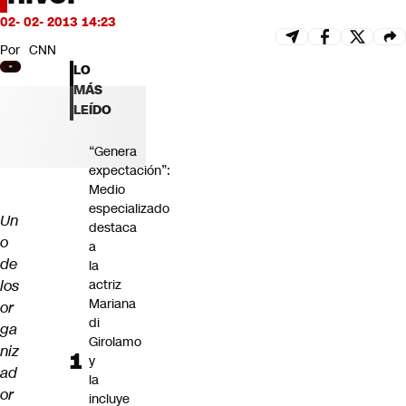
Futuro 360
02- 02- 2013 14:23
Opinión
Por
CNN
LO
MÁS
LEÍDO
“Genera
expectación”:
Medio
especializado
Un
destaca
o
a
de
la
los
actriz
Mariana
or
di
ga
Girolamo
niz
y
ad
la
or
incluye