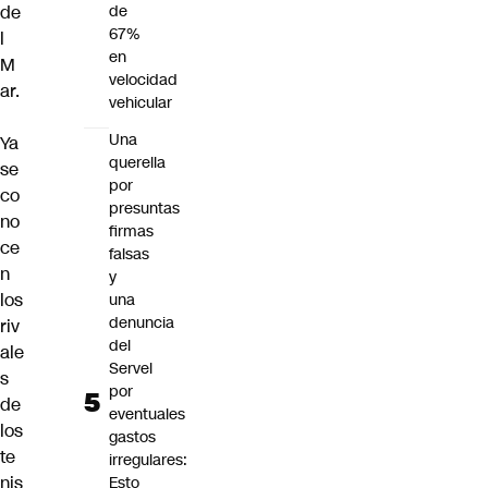
de
de
67%
l
en
M
velocidad
ar.
vehicular
Una
Ya
querella
se
por
co
presuntas
no
firmas
ce
falsas
n
y
los
una
denuncia
riv
del
ale
Servel
s
por
de
eventuales
los
gastos
te
irregulares:
nis
Esto