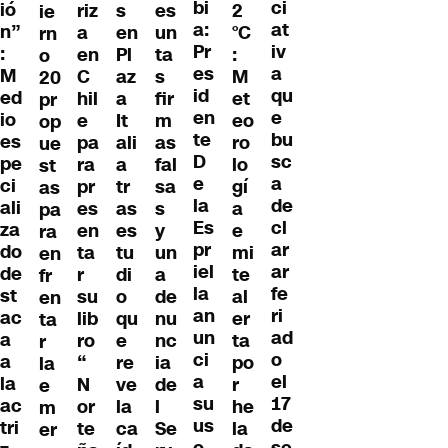
bi
ci
ió
riz
s
es
2
ie
a:
at
n”
a
en
un
°C
rn
Pr
iv
:
en
Pl
ta
:
o
es
a
M
C
az
s
M
20
id
qu
ed
hil
a
fir
et
pr
en
e
io
e
It
m
eo
op
te
bu
es
pa
ali
as
ro
ue
D
sc
pe
ra
a
fal
lo
st
e
a
ci
pr
tr
sa
gí
as
la
de
ali
es
as
s
a
pa
Es
cl
za
en
es
y
e
ra
pr
ar
do
ta
tu
un
mi
en
iel
ar
de
r
di
a
te
fr
la
fe
st
su
o
de
al
en
an
ri
ac
lib
qu
nu
er
ta
un
ad
a
ro
e
nc
ta
r
ci
o
a
“
re
ia
po
la
a
el
la
N
ve
de
r
e
su
17
ac
or
la
l
he
m
us
de
tri
te
ca
Se
la
er