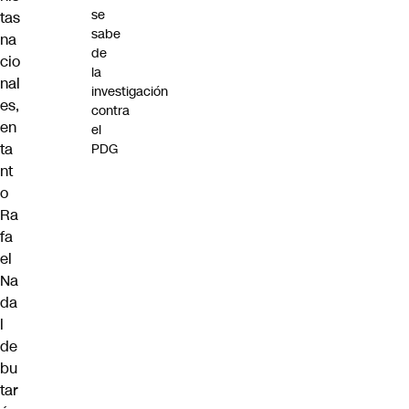
se
tas
sabe
na
de
cio
la
nal
investigación
es,
contra
en
el
ta
PDG
nt
o
Ra
fa
el
Na
da
l
de
bu
tar