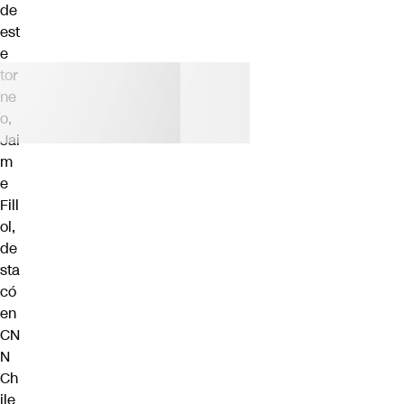
de
est
e
tor
ne
o,
Jai
m
e
Fill
ol,
de
sta
có
en
CN
N
Ch
ile