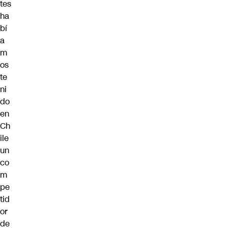
tes
ha
bí
a
m
os
te
ni
do
en
Ch
ile
un
co
m
pe
tid
or
de