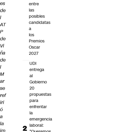
es
entre
de
las
posibles
l
candidatas
AT
a
P
los
de
Premios
Vi
Oscar
ña
2027
de
UDI
l
entrega
M
al
ar
Gobierno
se
20
propuestas
ref
para
iri
enfrentar
ó
la
a
emergencia
la
laboral:
im
“Queremos