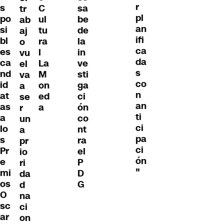
r
s
C
sa
tr
pl
po
ul
be
ab
an
si
tu
de
aj
ifi
bl
ra
la
o
ca
es
l
in
vu
da
ca
La
ve
el
s
nd
M
sti
va
co
id
on
ga
a
n
at
ed
ci
se
an
as
a
ón
r
ti
a
co
un
ci
lo
nt
a
pa
s
ra
pr
ci
Pr
el
io
ón
e
P
ri
"
mi
D
da
os
G
d
O
na
sc
ci
ar
on