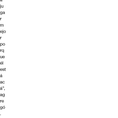
ju
ga
r
m
ejo
r
po
rq
ue
él
est
á
ac
á”,
ag
re
gó
.