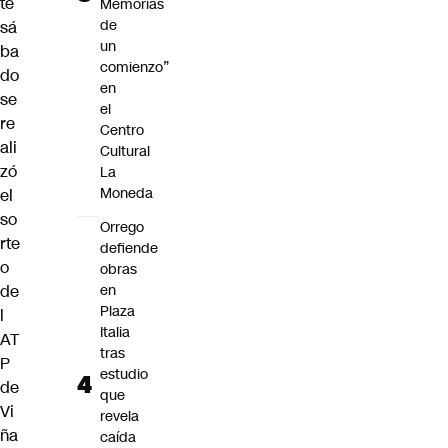
te
Memorias
de
sá
un
ba
comienzo”
do
en
se
el
re
Centro
ali
Cultural
zó
La
Moneda
el
so
Orrego
rte
defiende
o
obras
de
en
Plaza
l
Italia
AT
tras
P
estudio
de
que
Vi
revela
ña
caída