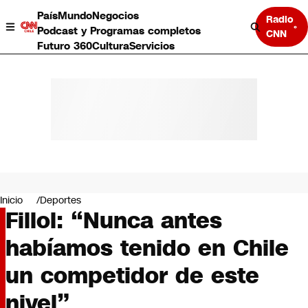
País
Mundo
Negocios
Radio
Podcast y Programas completos
CNN
Futuro 360
Cultura
Servicios
País
Mundo
Negocios
Inicio
Deportes
Fillol: “Nunca antes
Deportes
Programas completos
habíamos tenido en Chile
Cultura
Servicios
un competidor de este
Bits
CNN Data
nivel”
CNN tiempo