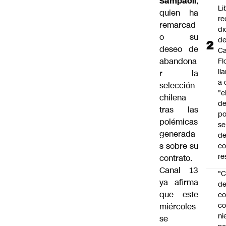
Sampaoli
,
Li
quien ha
re
remarcad
di
o su
d
deseo de
Ca
abandona
Fl
ll
r la
a 
selección
"e
chilena
d
tras las
po
polémicas
se
generada
de
s sobre su
c
re
contrato.
Canal 13
"C
ya afirma
d
que este
co
co
miércoles
ni
se