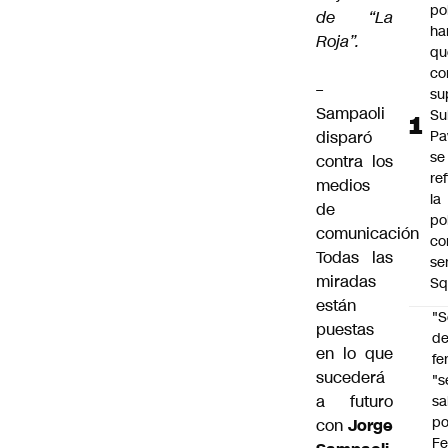
po
de “La
ha
Roja”.
qu
co
–
su
Sampaoli
Su
disparó
Pa
se
contra los
re
medios
la
de
po
comunicación
co
Todas las
se
miradas
Sq
están
"S
puestas
d
en lo que
fe
sucederá
"s
a futuro
sa
po
con
Jorge
Fe