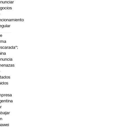
nunciar
gocios
e
ncionamiento
regular
De
rma
scarada":
ina
nuncia
menazas
e
tados
idos
mpresa
gentina
r
abajar
on
uawei