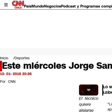
País
Mundo
Negocios
Podcast y Programas comp
País
Mundo
Inicio
Deportes
Negocios
Este miércoles Jorge Sam
Deportes
Programas completos
12- 01- 2016 20:26
Cultura
Por
CNN
Servicios
LO 
Bits
LEÍD
CNN Data
El técnico
CNN tiempo
quiere
"L
Futuro 360
ap
alejarse
Opinión