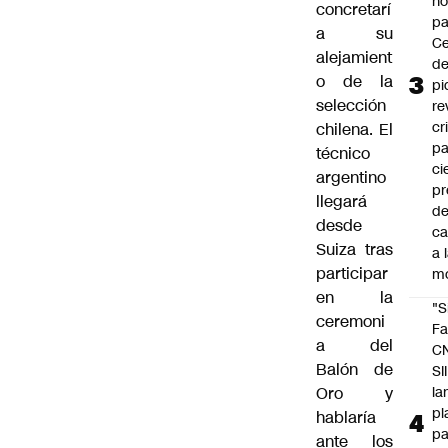
n
concretarí
pa
a su
Ce
alejamient
de
o de la
pi
selección
re
cr
chilena. El
pa
técnico
ci
argentino
pr
llegará
d
desde
c
Suiza tras
a 
participar
m
en la
"S
ceremoni
Fa
a del
C
Balón de
SII
Oro y
la
pl
hablaría
pa
ante los