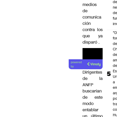
de
medios
ne
de
d
comunica
fu
ción
ir
contra los
"
que ya
fo
disparó
.
de
Ch
de
a
powered
d
by
Es
Dirigentes
Un
de la
a
ANFP
e
buscarían
ar
de este
po
modo
tr
c
entablar
H
un último