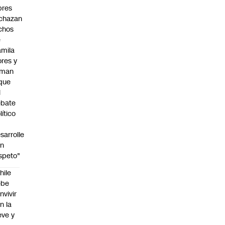
bres
chazan
chos
e
mila
ores y
aman
que
l
ebate
lítico
sarrolle
on
speto"
hile
ebe
nvivir
n la
eve y