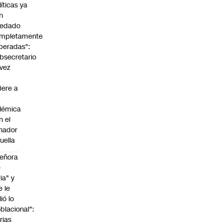
líticas ya
n
edado
mpletamente
peradas":
bsecretario
vez
fiere a
lémica
n el
nador
uella
eñora
e
ria" y
e le
lió lo
blacional":
rias