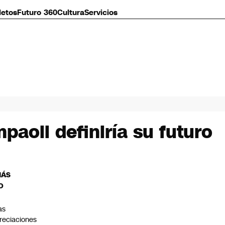
letos
Futuro 360
Cultura
Servicios
paoli definiría su futuro
MÁS
O
as
reciaciones