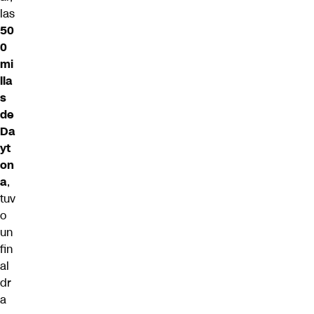
las
50
0
mi
lla
s
de
Da
yt
on
a
,
tuv
o
un
fin
al
dr
a