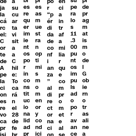
bl
pr
su
pi
de
po
en
a
es
es
pe
de
ja
r
ci
su
re
as
ra
pr
la
“p
a
cu
qu
m
lo
ag
cá
ér
in
ar
er
ue
s
m
rc
di
tr
ta
im
st
11
at
el:
da
af
vi
ie
ra
.3
is
C
de
a
sit
nt
n
00
m
or
co
mi
a
os
op
pu
o
te
nf
lia
a
po
ti
nt
de
de
i
r
C
r
mi
os
l
A
an
qu
hil
in
s
im
G
pe
za
e
e:
co
m
pu
ob
la
”
co
To
ns
o
ls
ie
ci
al
m
ca
tit
m
ad
rn
on
di
pr
rá
uc
en
o
o
es
re
o
n
io
or
po
tr
re
ct
m
el
na
y
r
as
vo
or
et
28
lid
co
av
ali
ca
na
e
de
ad
nd
an
ne
pr
ci
al
fe
pr
ici
ce
a
isi
on
se
br