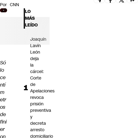
Por
CNN
Futuro 360
LO
Opinión
MÁS
LEÍDO
Joaquín
Lavín
León
deja
Só
la
lo
cárcel:
ce
Corte
ntí
de
Apelaciones
m
revoca
etr
prisión
os
preventiva
de
y
fini
decreta
er
arresto
on
domiciliario