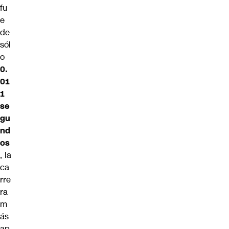
fu
e
de
sól
o
0.
01
1
se
gu
nd
os
, la
ca
rre
ra
m
ás
ap