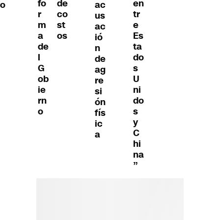
fo
de
en
o
ac
r
co
tr
us
m
st
e
ac
a
os
Es
ió
de
ta
n
l
do
de
G
s
ag
ob
U
re
ie
ni
si
rn
do
ón
o
s
fís
y
ic
C
a
hi
na
”