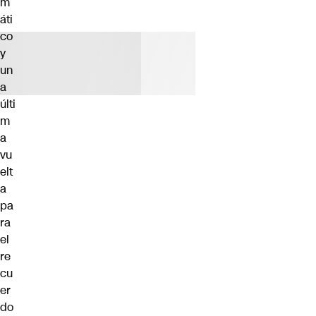
m
áti
co
y
un
a
últi
m
a
vu
elt
a
pa
ra
el
re
cu
er
do