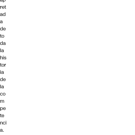
ret
ad
a
de
to
da
la
his
tor
ia
de
la
co
m
pe
te
nci
a.