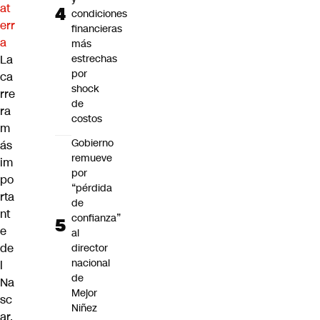
at
condiciones
err
financieras
a
más
La
estrechas
por
ca
shock
rre
de
ra
costos
m
Gobierno
ás
remueve
im
por
po
“pérdida
rta
de
nt
confianza”
e
al
de
director
nacional
l
de
Na
Mejor
sc
Niñez
ar,