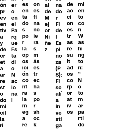
es
on
de
mi
ón
al
na
er
en
es
ac
en
pr
de
do
o
ta
fi
ci
to
ev
M
r
en
do
na
on
co
en
ej
Fi
el
s
nc
es
n
tiv
or
de
Pa
po
ie
tr
W
a
Ni
l
rq
r
ra
as
as
y
ñe
Es
ue
la
s
re
hi
de
z
pi
Es
op
m
su
ng
cr
no
ta
os
ás
lt
to
et
za
di
ici
es
ad
n:
a
(P
o
ón
tr
os
“
ar
S):
N
co
ec
co
N
re
Fi
ac
nt
ha
rp
o
st
sc
io
ra
s
or
to
o
alí
na
la
po
at
m
do
a
l
m
r
iv
ar
mi
in
eg
sh
os
pa
cil
ve
a
oc
rti
ia
sti
re
k
do
ri
ga