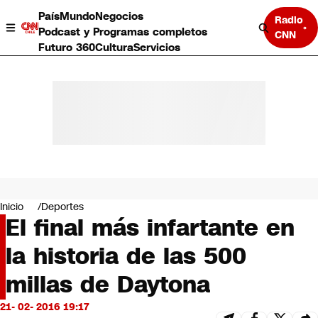
País
Mundo
Negocios
Radio
Podcast y Programas completos
CNN
Futuro 360
Cultura
Servicios
País
Mundo
Negocios
Inicio
Deportes
El final más infartante en
Deportes
Programas completos
la historia de las 500
Cultura
Servicios
millas de Daytona
Bits
CNN Data
21- 02- 2016 19:17
CNN tiempo