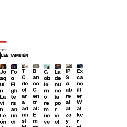
LEE TAMBIÉN
T
B
IP
Ex
Jo
G
La
Fo
C
an
S
ca
aq
ob
de
o
de
co
A
nc
uí
ie
nu
Fi
cl
C
ab
ill
n
rn
nc
gh
ar
en
re
er
La
o
ia
te
a
tr
al
W
ví
re
po
rs
ad
al:
al
al
n
m
r
an
mi
E
za
ke
Le
ue
vi
un
si
m
y
r
ón
ve
ol
ci