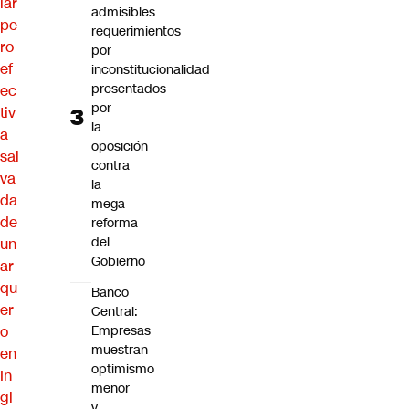
iar
admisibles
pe
requerimientos
ro
por
ef
inconstitucionalidad
presentados
ec
por
tiv
la
a
oposición
sal
contra
va
la
da
mega
de
reforma
del
un
Gobierno
ar
qu
Banco
er
Central:
o
Empresas
muestran
en
optimismo
In
menor
gl
y