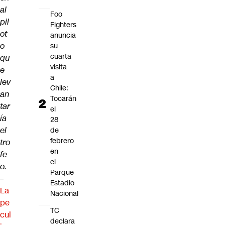
al
Foo
pil
Fighters
ot
anuncia
o
su
cuarta
qu
visita
e
a
lev
Chile:
an
Tocarán
tar
el
ía
28
el
de
febrero
tro
en
fe
el
o.
Parque
–
Estadio
La
Nacional
pe
TC
cul
declara