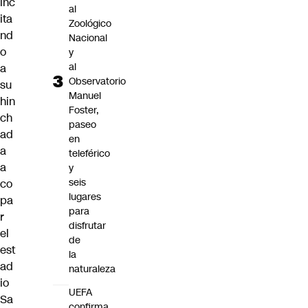
inc
al
ita
Zoológico
nd
Nacional
o
y
al
a
Observatorio
su
Manuel
hin
Foster,
ch
paseo
ad
en
a
teleférico
a
y
seis
co
lugares
pa
para
r
disfrutar
el
de
est
la
ad
naturaleza
io
UEFA
Sa
confirma