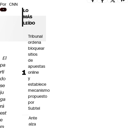
Por
CNN
Futuro 360
LO
Opinión
MÁS
LEÍDO
Tribunal
ordena
bloquear
sitios
El
de
pa
apuestas
rti
online
do
y
establece
se
mecanismo
ju
propuesto
ga
por
rá
Subtel
est
Ante
e
alza
m