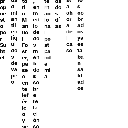
da
to
st
,
pr
to
te
os
d
s
a
en
op
ri
rn
do
inf
co
ah
m
ue
o
ac
s
an
br
or
ed
st
M
io
dí
til
ad
a
io
o
an
na
as
en
os
de
de
po
ue
l
líq
ya
l
de
r
l
po
ui
es
ca
s
Su
Fo
st
do
ta
so
m
bt
st
pa
s
ba
en
el
er,
nd
de
n
ti
pa
e
va
sa
do
se
mi
pe
ld
s
o
a
o
ad
so
en
os
br
te
e
lef
re
ér
la
ic
ci
o
ón
y
se
se