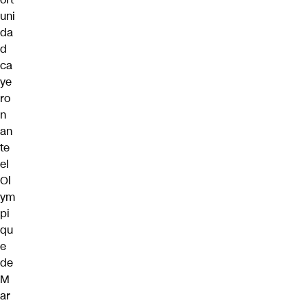
uni
da
d
ca
ye
ro
n
an
te
el
Ol
ym
pi
qu
e
de
M
ar