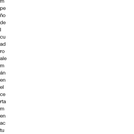
m
pe
ño
de
l
cu
ad
ro
ale
m
án
en
el
ce
rta
m
en
ac
tu