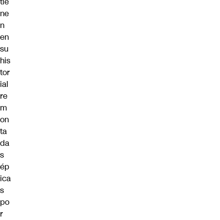
tie
ne
n
en
su
his
tor
ial
re
m
on
ta
da
s
ép
ica
s
po
r