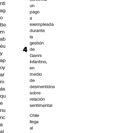
nti
un
ag
pago
o
a
Be
exempleada
durante
rn
la
ab
gestión
éu
de
y
Gianni
ap
Infantino,
oy
en
ar
medio
de
m
desmentidos
ás
sobre
qu
relación
e
sentimental
nu
Chile
nc
llega
a
al
al