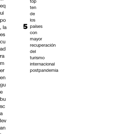
top
eq
ten
ui
de
po
los
países
, la
con
es
mayor
cu
recuperación
ad
del
ra
turismo
m
internacional
er
postpandemia
en
gu
e
bu
sc
a
lev
an