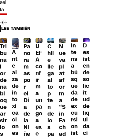
sel
la.
LEE TAMBIÉN
D
In
U
Tri
Pa
C
N
A
es
te
EF
bu
no
hil
ue
nt
ist
ns
A
na
ra
e
va
e
en
a
co
l
m
lle
pl
al
de
bú
nf
or
as
ga
at
za
so
sq
ir
de
po
al
af
de
lic
ue
m
na
r
to
or
in
it
da
a
bl
el
p
m
to
ud
de
un
oq
Dí
te
a
xi
de
ex
pa
ue
a
n
“S
ca
liq
cu
go
ar
de
de
in
ci
ui
rsi
a
sit
la
lo
Fa
on
da
on
ex
io
Ni
s
ch
es
ci
ist
e
s
ñe
pa
ad