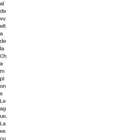
al
de
vu
elt
a
de
la
Ch
a
m
pi
on
s
Le
ag
ue.
La
es
cu