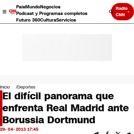
País
Mundo
Negocios
Radio
Podcast y Programas completos
CNN
Futuro 360
Cultura
Servicios
País
Mundo
Negocios
Inicio
Deportes
El difícil panorama que
Deportes
Programas completos
enfrenta Real Madrid ante
Cultura
Servicios
Borussia Dortmund
Bits
CNN Data
29- 04- 2013 17:45
CNN tiempo