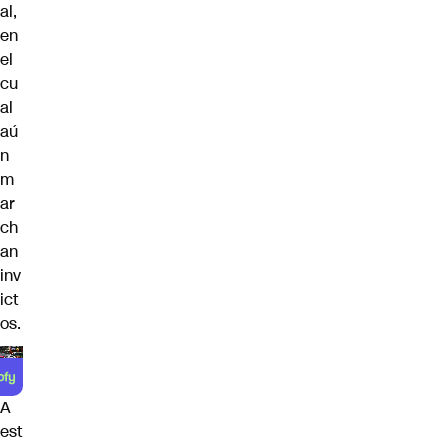
al,
en
el
cu
al
aú
n
m
ar
ch
an
inv
ict
os.
A
est