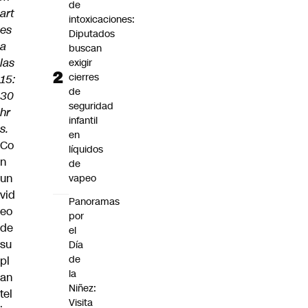
de
art
intoxicaciones:
es
Diputados
a
buscan
las
exigir
cierres
15:
de
30
seguridad
hr
infantil
s.
en
Co
líquidos
n
de
un
vapeo
vid
Panoramas
eo
por
de
el
su
Día
de
pl
la
an
Niñez:
tel
Visita