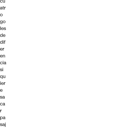
cu
atr
o
go
les
de
dif
er
en
cia
si
qu
ier
e
sa
ca
r
pa
saj