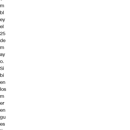
m
bl
ey
el
25
de
m
ay
o.
Si
bi
en
los
m
er
en
gu
es