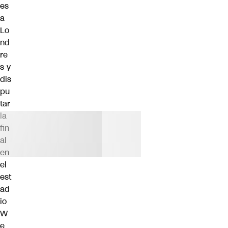
es
a
Lo
nd
re
s y
dis
pu
tar
la
fin
al
en
el
est
ad
io
W
e