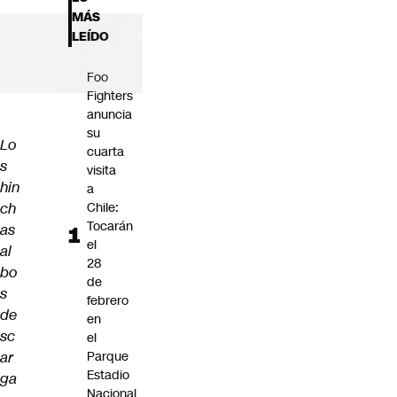
Futuro 360
MÁS
Opinión
LEÍDO
Foo
Fighters
anuncia
su
Lo
cuarta
s
visita
hin
a
ch
Chile:
Tocarán
as
el
al
28
bo
de
s
febrero
de
en
sc
el
ar
Parque
Estadio
ga
Nacional