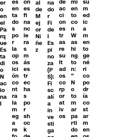
es
on
de
mi
su
al
na
er
en
es
ac
en
m
de
do
o
ta
fi
ci
to
ed
M
r
en
do
na
on
co
ic
ej
Fi
el
s
nc
es
n
a
or
de
Pa
po
ie
tr
W
m
Ni
l
rq
r
ra
as
as
en
ñe
Es
ue
la
s
re
hi
to
z
pi
Es
op
m
su
ng
ge
no
ta
os
ás
lt
to
né
za
di
ici
es
ad
n:
ri
(P
o
ón
tr
os
“
co
S):
N
co
ec
co
N
po
Fi
ac
nt
ha
rp
o
dr
sc
io
ra
s
or
to
ía
alí
na
la
po
at
m
co
a
l
m
r
iv
ar
st
in
eg
sh
os
pa
ar
ve
a
oc
rti
m
sti
re
k
do
en
ga
fo
de
en
os