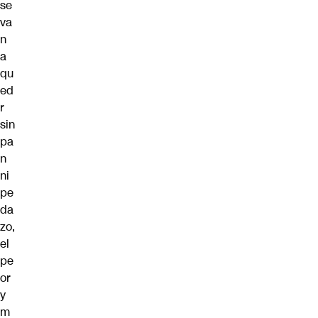
se
va
n
a
qu
ed
r
sin
pa
n
ni
pe
da
zo,
el
pe
or
y
m