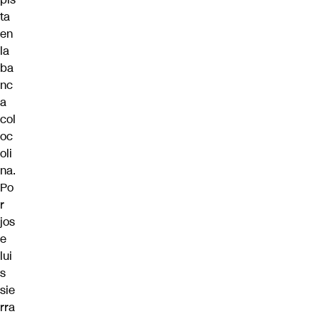
ta
en
la
ba
nc
a
col
oc
oli
na.
Po
r
jos
e
lui
s
sie
rra