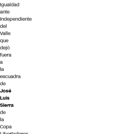
Igualdad
ante
Independiente
del
Valle
que
dejó
fuera
a
la
escuadra
de
José
Luis
Sierra
de
la
Copa
Libertadores.