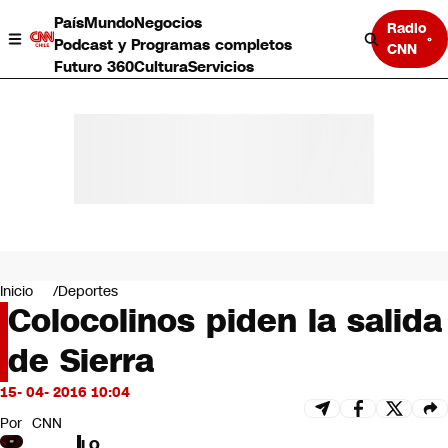
País
Mundo
Negocios
Radio
Podcast y Programas completos
CNN
Futuro 360
Cultura
Servicios
País
Mundo
Negocios
Inicio
Deportes
Colocolinos piden la salida
Deportes
Programas completos
de Sierra
Cultura
Servicios
15- 04- 2016 10:04
Bits
CNN Data
Por
CNN
CNN tiempo
LO