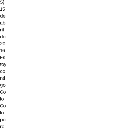
5)
15
de
ab
ril
de
20
16
Es
toy
co
nti
go
Co
lo
Co
lo
pe
ro