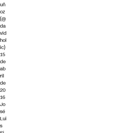
uñ
oz
(@
da
vid
hol
ic)
15
de
ab
ril
de
20
16
Jo
sé
Lui
s
Si