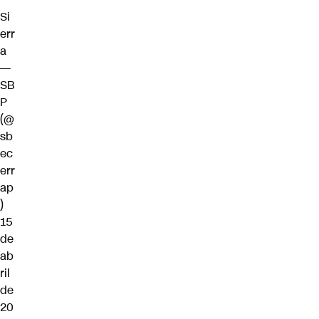
Si
err
a
—
SB
P
(@
sb
ec
err
ap
)
15
de
ab
ril
de
20