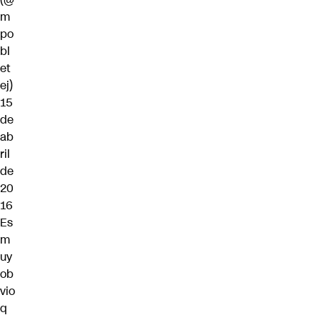
m
po
bl
et
ej)
15
de
ab
ril
de
20
16
Es
m
uy
ob
vio
q