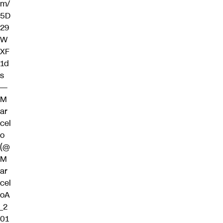
m/
5D
29
W
XF
1d
s
—
M
ar
cel
o
(@
M
ar
cel
oA
_2
01