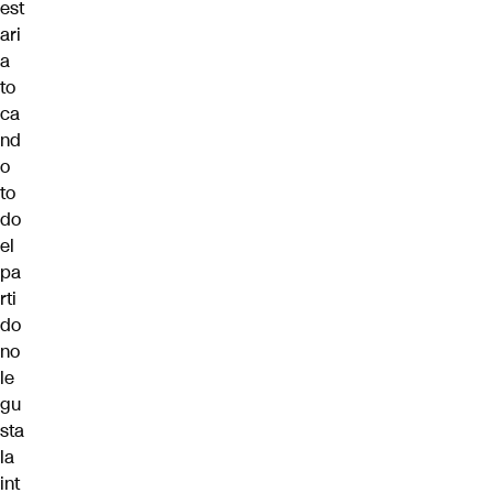
est
ari
a
to
ca
nd
o
to
do
el
pa
rti
do
no
le
gu
sta
la
int