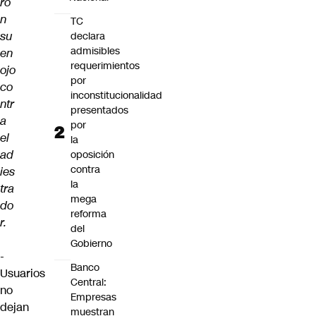
ro
n
TC
su
declara
admisibles
en
requerimientos
ojo
por
co
inconstitucionalidad
ntr
presentados
a
por
el
la
ad
oposición
contra
ies
la
tra
mega
do
reforma
r.
del
Gobierno
-
Banco
Usuarios
Central:
no
Empresas
dejan
muestran