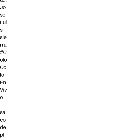
Jo
sé
Lui
s
sie
rra
#C
olo
Co
lo
En
Viv
o
—
sa
co
de
pl