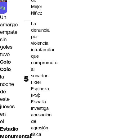
de
Mejor
Niñez
Un
La
amargo
denuncia
empate
por
sin
violencia
goles
intrafamiliar
tuvo
que
Colo
compromete
Colo
al
senador
la
Fidel
noche
Espinoza
de
(PS):
este
Fiscalía
jueves
investiga
en
acusación
el
de
agresión
Estadio
física
Monumental
.