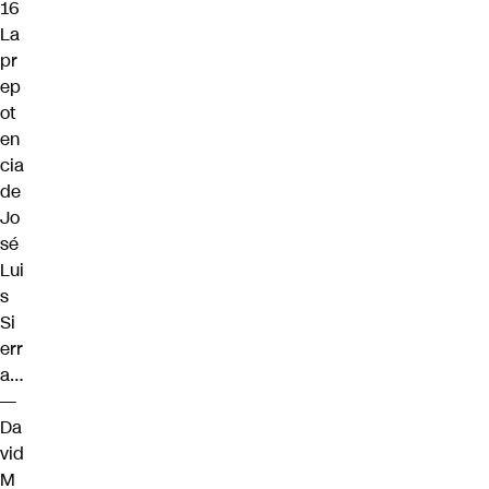
16
La
pr
ep
ot
en
cia
de
Jo
sé
Lui
s
Si
err
a…
—
Da
vid
M