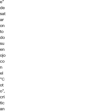
e”
de
sat
ar
on
to
do
su
en
ojo
co
n
el
“C
ot
o”,
cri
tic
an