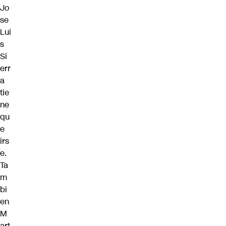
Jo
se
Lui
s
Si
err
a
tie
ne
qu
e
irs
e.
Ta
m
bi
en
M
art