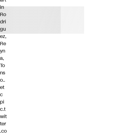
in
Ro
dri
gu
ez,
Re
yn
a,
To
ns
o..
et
c
pi
c.t
wit
ter
.co