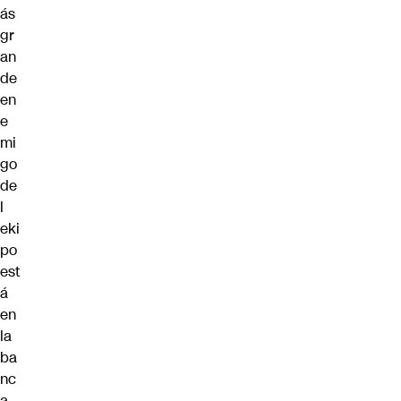
ás
gr
an
de
en
e
mi
go
de
l
eki
po
est
á
en
la
ba
nc
a…