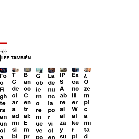
LEE TAMBIÉN
T
B
IP
Ex
¿
G
La
Fo
C
an
S
ca
O
ob
de
o
de
co
A
nc
ze
ie
nu
Fi
cl
C
ab
ill
m
rn
nc
gh
ar
en
re
er
pi
o
ia
te
a
tr
al
W
c
re
po
rs
ad
al:
al
al
a
m
r
an
mi
E
za
ke
mi
ue
vi
un
si
m
y
r
ta
ve
ol
ci
bl
pr
su
pi
d
po
en
a