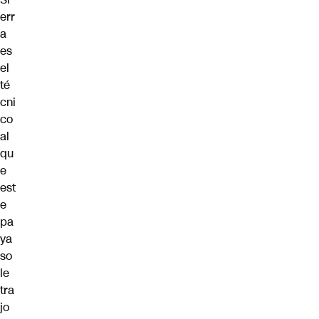
err
a
es
el
té
cni
co
al
qu
e
est
e
pa
ya
so
le
tra
jo