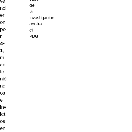
ve
de
nci
la
er
investigación
on
contra
po
el
r
PDG
4-
1
,
m
an
te
nié
nd
os
e
inv
ict
os
en