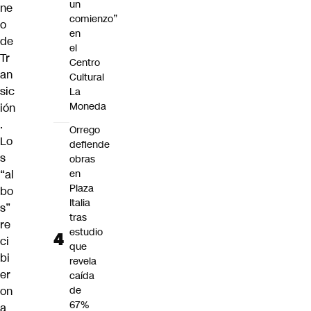
un
ne
comienzo”
o
en
de
el
Tr
Centro
an
Cultural
sic
La
Moneda
ión
.
Orrego
Lo
defiende
s
obras
“al
en
Plaza
bo
Italia
s”
tras
re
estudio
ci
que
bi
revela
er
caída
on
de
67%
a