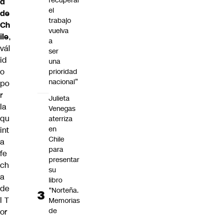
recuperar
d
el
de
trabajo
Ch
vuelva
ile
,
a
vál
ser
id
una
o
prioridad
nacional”
po
r
Julieta
la
Venegas
qu
aterriza
en
int
Chile
a
para
fe
presentar
ch
su
a
libro
de
“Norteña.
l T
Memorias
de
or