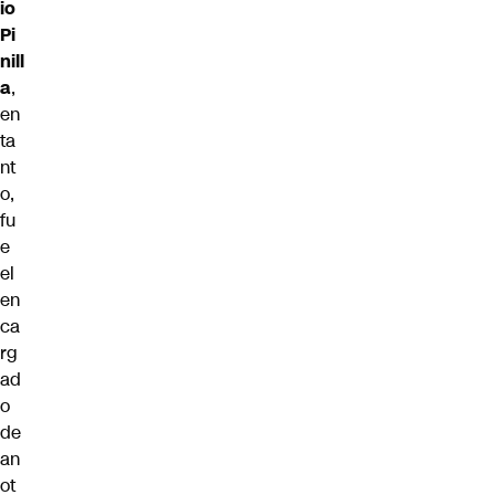
io
Pi
nill
a
,
en
ta
nt
o,
fu
e
el
en
ca
rg
ad
o
de
an
ot