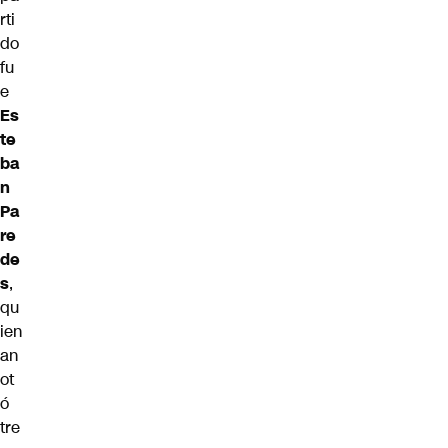
rti
do
fu
e
Es
te
ba
n
Pa
re
de
s
,
qu
ien
an
ot
ó
tre