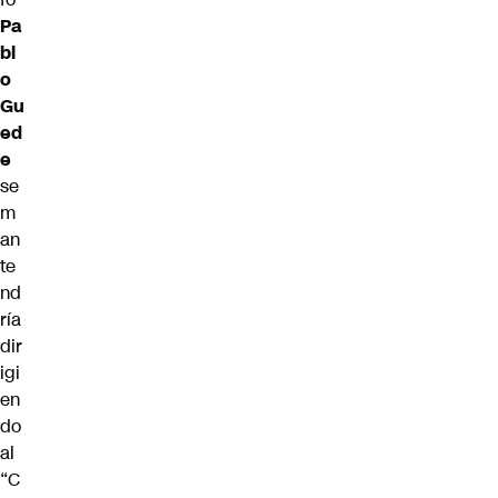
Pa
bl
o
Gu
ed
e
se
m
an
te
nd
ría
dir
igi
en
do
al
“C