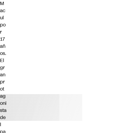
M
ac
ul
po
r
17
añ
os.
El
gr
an
pr
ot
ag
oni
sta
de
l
pa