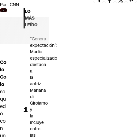
Por
CNN
Futuro 360
LO
Opinión
MÁS
LEÍDO
“Genera
expectación”:
Medio
especializado
Co
destaca
lo
a
Co
la
lo
actriz
Mariana
se
di
qu
Girolamo
ed
y
ó
la
co
incluye
n
entre
un
las