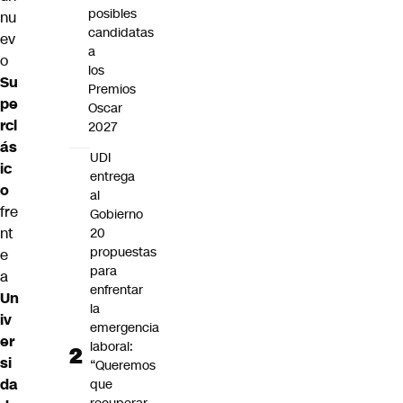
posibles
nu
candidatas
ev
a
o
los
Su
Premios
pe
Oscar
rcl
2027
ás
UDI
ic
entrega
o
al
fre
Gobierno
nt
20
propuestas
e
para
a
enfrentar
Un
la
iv
emergencia
er
laboral:
si
“Queremos
da
que