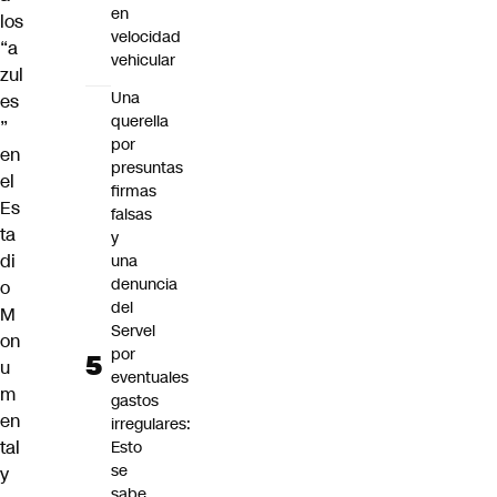
en
los
velocidad
“a
vehicular
zul
Una
es
querella
”
por
en
presuntas
el
firmas
Es
falsas
ta
y
di
una
denuncia
o
del
M
Servel
on
por
u
eventuales
m
gastos
en
irregulares:
tal
Esto
se
y
sabe