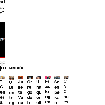
aci
qu
e”.
LEE TAMBIÉN
Fr
C
“
Ju
Or
U
Se
U
ac
N
G
lie
re
na
es
DI
ki
C
en
ta
go
qu
pe
en
ng
cu
er
Ve
de
er
ra
tr
en
es
a
ne
fi
ell
n
eg