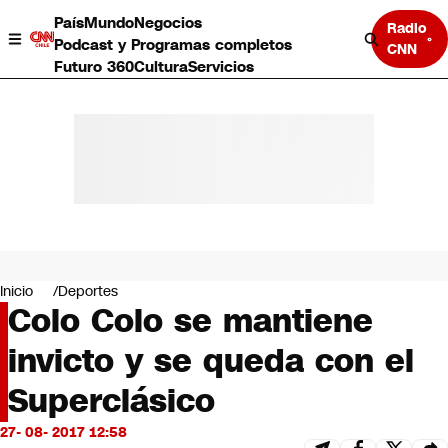
País
Mundo
Negocios
Radio
Podcast y Programas completos
CNN
Futuro 360
Cultura
Servicios
País
Mundo
Negocios
Inicio
Deportes
Colo Colo se mantiene
Deportes
Programas completos
invicto y se queda con el
Cultura
Servicios
Superclásico
Bits
CNN Data
27- 08- 2017 12:58
CNN tiempo