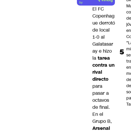
by
Ma
El FC
co
Copenhag
de
ue derrotó
jó
de local
e
Co
1-0 al
"L
Galatasar
mi
ay e hizo
se
la
tarea
tr
contra un
en
rival
m
directo
d
de
para
so
pasar a
pa
octavos
Ta
de final.
En el
Grupo B,
Arsenal