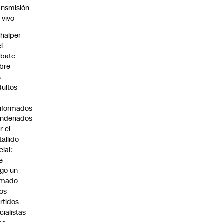
ansmisión
 vivo
halper
el
ebate
bre
s
dultos
iformados
ondenados
r el
tallido
cial:
e
go un
amado
los
rtidos
icialistas