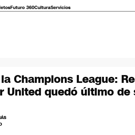
letos
Futuro 360
Cultura
Servicios
 la Champions League: Re
r United quedó último de
MÁS
O