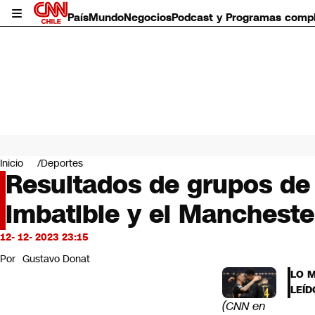
País
Mundo
Negocios
Podcast y Programas comp
País
Mundo
Inicio
Deportes
Negocios
Resultados de grupos de
Deportes
imbatible y el Mancheste
Programas completos
Cultura
Servicios
12- 12- 2023 23:15
Bits
Por
Gustavo Donat
CNN Data
LO 
CNN tiempo
LEÍD
Futuro 360
(CNN en
Opinión