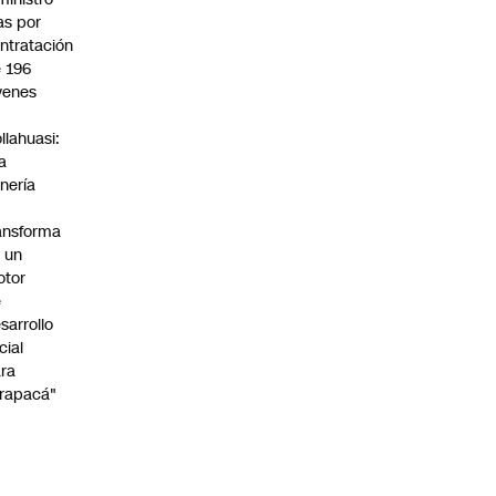
s por
ntratación
 196
venes
n
llahuasi:
a
nería
ansforma
 un
otor
e
sarrollo
cial
ra
rapacá"