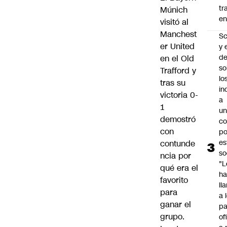
tr
Múnich
en
visitó al
Manchest
Sc
er United
y 
d
en el Old
so
Trafford y
lo
tras su
in
victoria 0-
a
1
un
demostró
c
con
po
es
contunde
so
ncia por
"L
qué era el
ha
favorito
ll
para
a 
ganar el
pa
grupo.
of