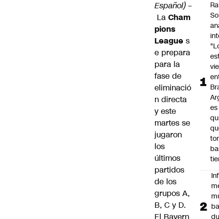
Español) –
Ra
So
La
Cham
an
pions
in
League
s
"L
e prepara
es
para la
vi
fase de
en
eliminació
Bra
Ar
n directa
es
y este
qu
martes se
qu
jugaron
to
los
ba
últimos
ti
partidos
In
de los
m
grupos A,
m
B, C y D.
ba
El Bayern
du