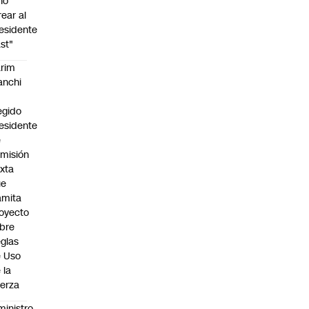
no
rear al
esidente
st"
rim
anchi
egido
esidente
e
misión
xta
ue
amita
oyecto
bre
glas
 Uso
 la
erza
ministro