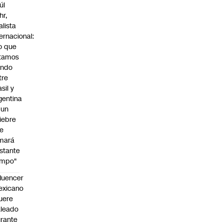
úl
hr,
alista
ternacional:
o que
tamos
endo
tre
sil y
gentina
 un
iebre
e
mará
stante
empo"
fluencer
exicano
uere
leado
rante