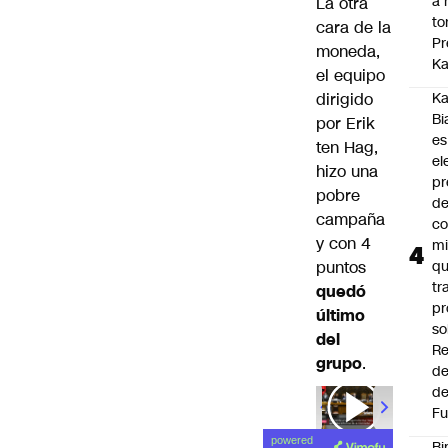
a 
La otra
to
cara de la
Pr
moneda,
Ka
el equipo
dirigido
Ka
Bi
por Erik
es
ten Hag,
el
hizo una
pr
pobre
d
campaña
co
y con 4
mi
puntos
q
tr
quedó
pr
último
so
del
Re
grupo
.
de
de
Fu
powered
Bi