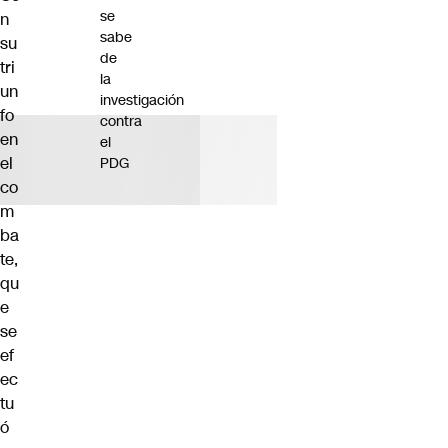
se
n
sabe
su
de
tri
la
un
investigación
fo
contra
en
el
el
PDG
co
m
ba
te,
qu
e
se
ef
ec
tu
ó