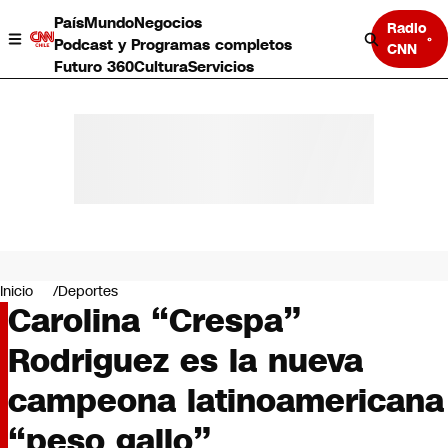
País
Mundo
Negocios
Radio
Podcast y Programas completos
CNN
Futuro 360
Cultura
Servicios
País
Mundo
Negocios
Inicio
Deportes
Carolina “Crespa”
Deportes
Programas completos
Rodriguez es la nueva
Cultura
Servicios
campeona latinoamericana
Bits
CNN Data
“peso gallo”
CNN tiempo