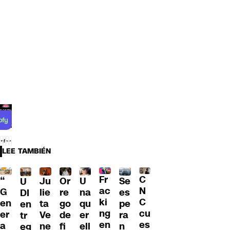
LEE TAMBIÉN
Fr
C
“
Ju
Or
U
Se
U
ac
N
G
lie
re
na
es
DI
ki
C
en
ta
go
qu
pe
en
ng
cu
er
Ve
de
er
ra
tr
en
es
a
ne
fi
ell
n
eg