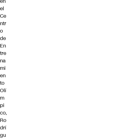
en
el
Ce
ntr
o
de
En
tre
na
mi
en
to
Olí
m
pi
co,
Ro
drí
gu