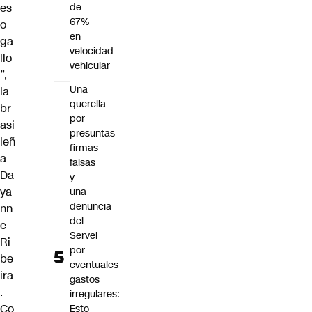
es
de
67%
o
en
ga
velocidad
llo
vehicular
”,
Una
la
querella
br
por
asi
presuntas
leñ
firmas
a
falsas
Da
y
ya
una
denuncia
nn
del
e
Servel
Ri
por
be
eventuales
ira
gastos
.
irregulares:
Co
Esto