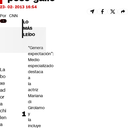
Futuro 360
23- 02- 2013 16:54
Opinión
Por
CNN
LO
MÁS
LEÍDO
“Genera
expectación”:
Medio
especializado
La
destaca
bo
a
xe
la
ad
actriz
Mariana
or
di
a
Girolamo
chi
y
len
la
a
incluye