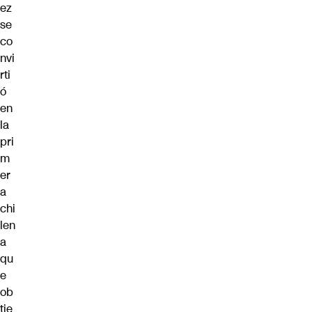
ez
se
co
nvi
rti
ó
en
la
pri
m
er
a
chi
len
a
qu
e
ob
tie