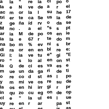
ci
o
a
“
re
ia
po
la
a
el
la
N
ve
de
r
e
su
17
ac
or
la
l
he
m
us
de
tri
te
ca
Se
la
er
o
se
z
ña
íd
rv
da
ge
"s
pt
M
.
a
el
s
nc
os
ie
ar
M
de
po
en
ia
te
m
ia
e
67
r
do
la
ni
br
na
m
%
ev
s
bo
bl
e:
di
or
en
en
re
ra
e"
"E
Gi
ia
ve
tu
gi
l:
en
st
ro
s
lo
al
on
“
va
e
la
de
ci
es
es
Q
ri
ti
m
un
da
ga
de
ue
as
po
o
co
d
st
l
re
re
de
y
mi
ve
os
su
m
gi
pr
la
en
hi
irr
r
os
on
op
in
zo
cu
eg
de
qu
es
ue
cl
”
la
ul
l
e
st
uy
en
r
ar
pa
re
as
e
el
es
ís