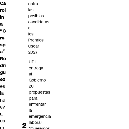
Ca
entre
rol
las
posibles
in
candidatas
a
a
“C
los
re
Premios
sp
Oscar
a”
2027
Ro
UDI
drí
entrega
gu
al
ez
Gobierno
es
20
propuestas
la
para
nu
enfrentar
ev
la
a
emergencia
ca
laboral:
m
“Queremos