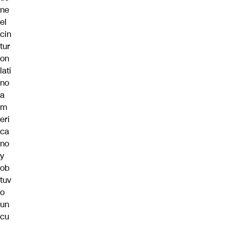
ne
el
cin
tur
on
lati
no
a
m
eri
ca
no
y
ob
tuv
o
un
cu