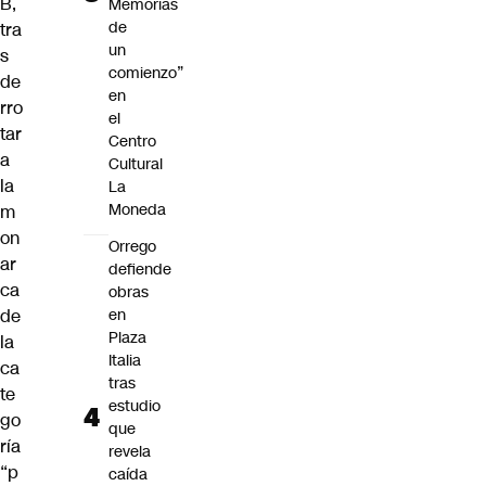
B,
Memorias
de
tra
un
s
comienzo”
de
en
rro
el
tar
Centro
a
Cultural
la
La
Moneda
m
on
Orrego
ar
defiende
ca
obras
de
en
Plaza
la
Italia
ca
tras
te
estudio
go
que
ría
revela
“p
caída