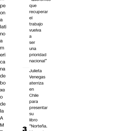
pe
que
recuperar
on
el
a
trabajo
lati
vuelva
no
a
a
ser
m
una
eri
prioridad
nacional”
ca
na
Julieta
de
Venegas
bo
aterriza
en
xe
Chile
o
para
de
presentar
la
su
A
libro
M
“Norteña.