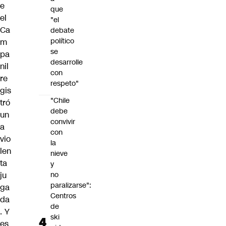
e
que
el
"el
Ca
debate
político
m
se
pa
desarrolle
nil
con
re
respeto"
gis
"Chile
tró
debe
un
convivir
a
con
vio
la
len
nieve
ta
y
ju
no
paralizarse":
ga
Centros
da
de
. Y
ski
es