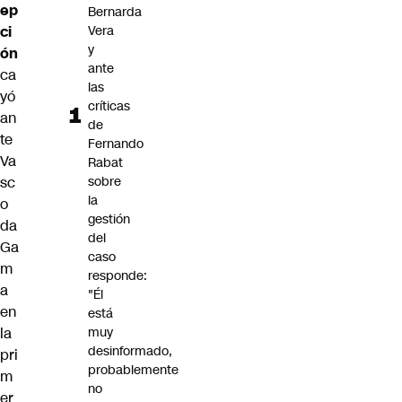
ep
Bernarda
ci
Vera
y
ón
ante
ca
las
yó
críticas
an
de
te
Fernando
Va
Rabat
sc
sobre
la
o
gestión
da
del
Ga
caso
m
responde:
a
"Él
en
está
la
muy
desinformado,
pri
probablemente
m
no
er