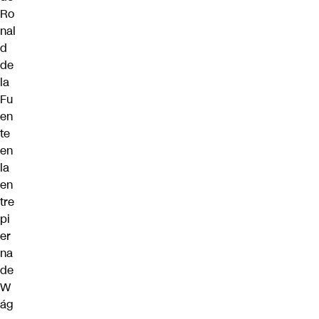
Ro
nal
d
de
la
Fu
en
te
en
la
en
tre
pi
er
na
de
W
ág