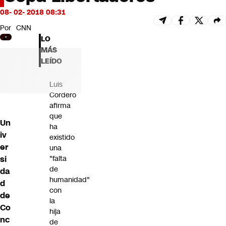
Futuro 360
08- 02- 2018 08:31
Opinión
Por
CNN
LO
MÁS
LEÍDO
Luis
Cordero
afirma
que
Un
ha
iv
existido
er
una
si
"falta
de
da
humanidad"
d
con
de
la
Co
hija
nc
de