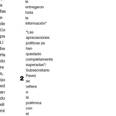
le
a
entregaron
fas
toda
e
la
de
información"
Co
"Las
pa
apreciaciones
Li
políticas ya
be
han
quedado
rta
completamente
do
superadas":
re
Subsecretario
s,
Pavez
qu
se
ed
refiere
an
a
la
do
polémica
eli
con
mi
el