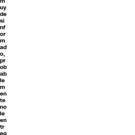
m
uy
de
si
nf
or
m
ad
o,
pr
ob
ab
le
m
en
te
no
le
en
tr
eg