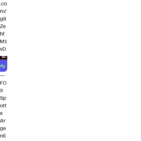
.co
m/
g8
Ze
hf
M1
vD
—
FO
X
Sp
ort
s
Ar
ge
nti