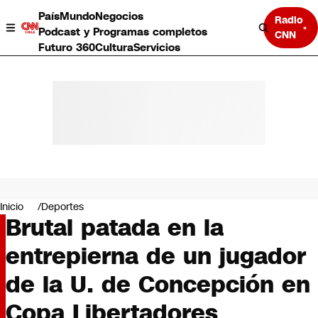
País
Mundo
Negocios
Radio
Podcast y Programas completos
CNN
Futuro 360
Cultura
Servicios
País
Mundo
Negocios
Inicio
Deportes
Brutal patada en la
Deportes
Programas completos
entrepierna de un jugador
Cultura
Servicios
de la U. de Concepción en
Bits
CNN Data
Copa Libertadores
CNN tiempo