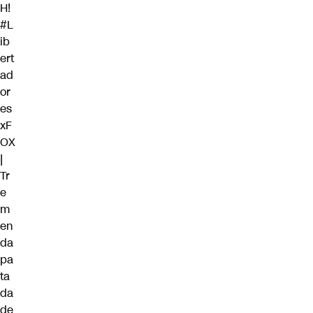
H!
#L
ib
ert
ad
or
es
xF
OX
|
Tr
e
m
en
da
pa
ta
da
de