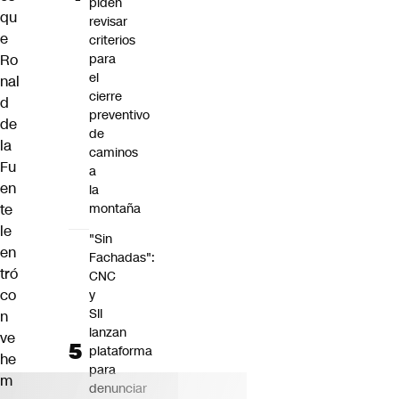
piden
qu
revisar
e
criterios
Ro
para
el
nal
cierre
d
preventivo
de
de
la
caminos
Fu
a
en
la
te
montaña
le
"Sin
en
Fachadas":
tró
CNC
co
y
SII
n
lanzan
ve
plataforma
he
para
m
denunciar