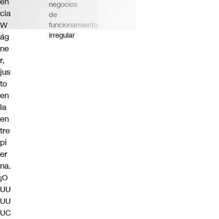
en
negocios
cia
de
W
funcionamiento
irregular
ág
ne
r,
jus
to
en
la
en
tre
pi
er
na.
¡O
UU
UU
UC