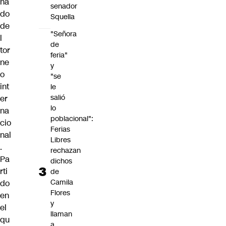
na
senador
do
Squella
de
"Señora
l
de
tor
feria"
ne
y
o
"se
int
le
salió
er
lo
na
poblacional":
cio
Ferias
nal
Libres
.
rechazan
Pa
dichos
rti
de
Camila
do
Flores
en
y
el
llaman
qu
a