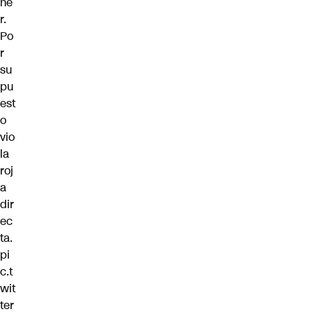
ne
r.
Po
r
su
pu
est
o
vio
la
roj
a
dir
ec
ta.
pi
c.t
wit
ter