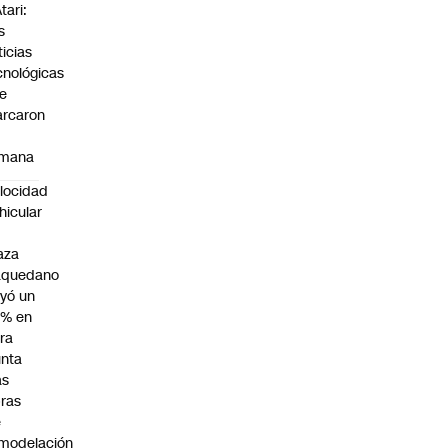
tari:
s
ticias
cnológicas
e
rcaron
mana
locidad
hicular
n
aza
aquedano
yó un
7% en
ra
nta
as
ras
e
modelación