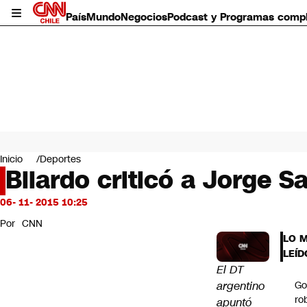
País
Mundo
Negocios
Podcast y Programas comp
País
Mundo
Inicio
Deportes
Negocios
Bilardo criticó a Jorge S
Deportes
Programas completos
06- 11- 2015 10:25
Cultura
Por
CNN
Servicios
LO 
Bits
LEÍD
CNN Data
El DT
CNN tiempo
argentino
Go
Futuro 360
ro
apuntó
Opinión