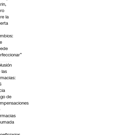
rin,
ro
re la
erta
mbios:
e
uede
rfeccionar”
lusión
 las
rmacias:
S
icia
go de
ompensaciones
e
rmacias
humada
neficiarios