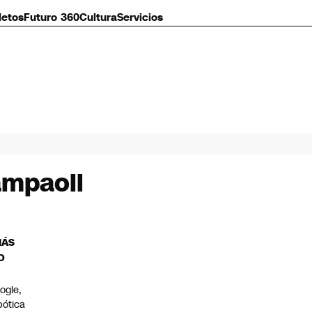
letos
Futuro 360
Cultura
Servicios
ampaoli
MÁS
O
ogle,
bótica