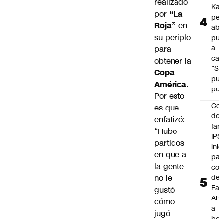
realizado
Ka
por
“La
pe
Roja”
en
ab
su periplo
pu
a
para
ca
obtener la
“S
Copa
p
América
.
pe
Por esto
Co
es que
de
enfatizó:
fa
“Hubo
IP
partidos
in
en que a
pa
la gente
c
d
no le
Fa
gustó
A
cómo
a
jugó
be