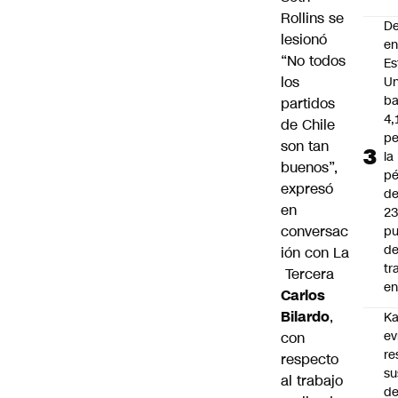
Rollins se
D
lesionó
e
“No todos
Es
los
Un
ba
partidos
4,
de Chile
pe
son tan
la
buenos”,
pé
expresó
d
en
2
conversac
pu
d
ión con La
tr
Tercera
en
Carlos
Bilardo
,
Ka
ev
con
re
respecto
su
al trabajo
de