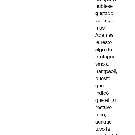
hubiese
gustado
ver algo
más”.
Además
le restó
algo de
protagoni
smo a
Sampaoli,
puesto
que
indicó
que el DT
“estuvo
bien,
aunque
tuvo la