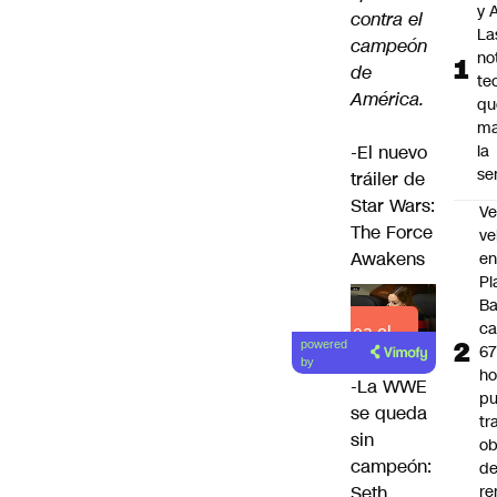
y A
contra el
La
campeón
no
de
te
América.
qu
ma
-El nuevo
la
se
tráiler de
Star Wars:
Ve
The Force
ve
Awakens
e
Pl
B
ca
Lea el
powered
6
artículo
by
ho
-La WWE
pu
se queda
tr
sin
ob
campeón:
d
re
Seth