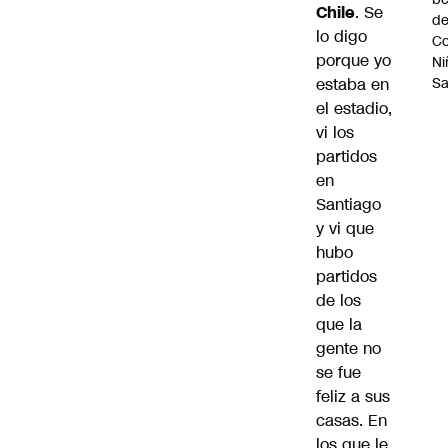
Chile
. Se
d
lo digo
Co
porque yo
Ni
S
estaba en
el estadio,
vi los
partidos
en
Santiago
y vi que
hubo
partidos
de los
que la
gente no
se fue
feliz a sus
casas. En
los que le