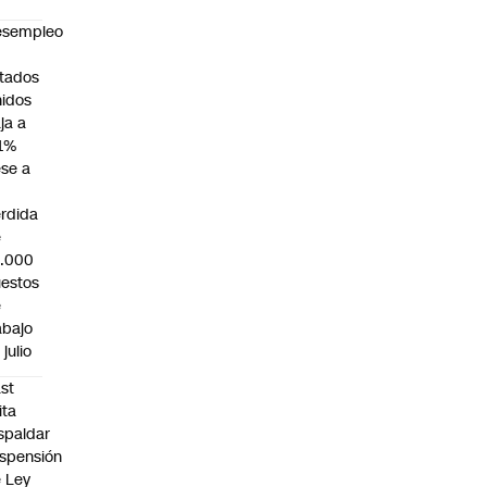
esempleo
n
tados
idos
ja a
1%
se a
rdida
e
3.000
estos
e
abajo
 julio
st
ita
spaldar
spensión
 Ley