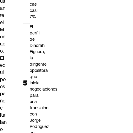
us
cae
an
casi
te
7%
el
El
M
perfil
ón
de
ac
Dinorah
o.
Figuera,
El
la
dirigente
eq
opositora
ui
que
po
inicia
es
negociaciones
pa
para
ñol
una
e
transición
con
ital
Jorge
ian
Rodríguez
o
en