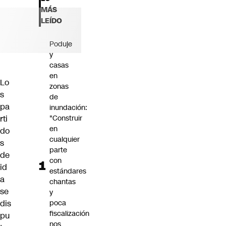
Futuro 360
MÁS
Opinión
LEÍDO
Poduje
y
casas
en
Lo
zonas
s
de
pa
inundación:
rti
"Construir
en
do
cualquier
s
parte
de
con
id
estándares
a
chantas
se
y
dis
poca
fiscalización
pu
nos