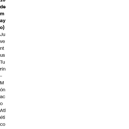
de
m
ay
o)
Ju
ve
nt
us
Tu
rín
–
M
ón
ac
o
Atl
éti
co