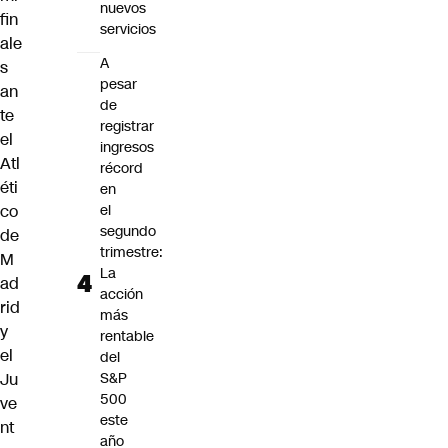
nuevos
fin
servicios
ale
A
s
pesar
an
de
te
registrar
el
ingresos
Atl
récord
éti
en
co
el
segundo
de
trimestre:
M
La
ad
acción
rid
más
y
rentable
el
del
Ju
S&P
500
ve
este
nt
año