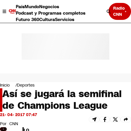
País
Mundo
Negocios
Radio
Podcast y Programas completos
CNN
Futuro 360
Cultura
Servicios
País
Mundo
Negocios
Inicio
Deportes
Así se jugará la semifinal
Deportes
Programas completos
de Champions League
Cultura
Servicios
21- 04- 2017 07:47
Bits
CNN Data
Por
CNN
CNN tiempo
LO