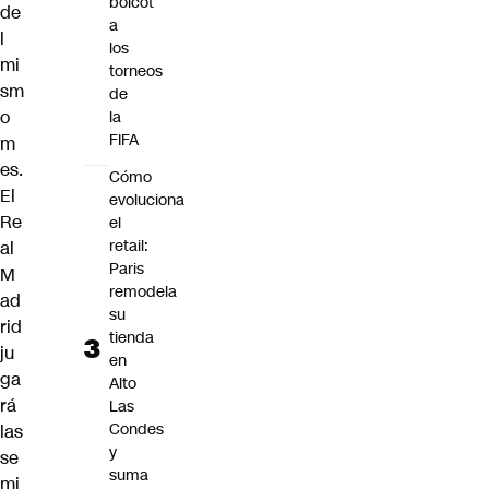
boicot
de
a
l
los
mi
torneos
sm
de
o
la
FIFA
m
es.
Cómo
El
evoluciona
Re
el
retail:
al
Paris
M
remodela
ad
su
rid
tienda
ju
en
ga
Alto
rá
Las
Condes
las
y
se
suma
mi