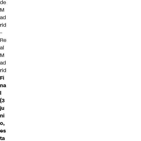
de
M
ad
rid
–
Re
al
M
ad
rid
Fi
na
l
(3
ju
ni
o,
es
ta