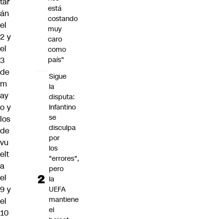
tar
está
án
costando
el
muy
2 y
caro
el
como
3
país"
de
Sigue
m
la
ay
disputa:
o y
Infantino
se
los
disculpa
de
por
vu
los
elt
"errores",
a
pero
el
la
9 y
UEFA
mantiene
el
el
10