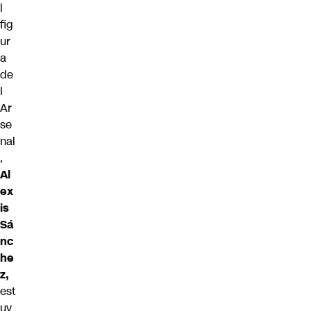
l
fig
ur
a
de
l
Ar
se
nal
,
Al
ex
is
Sá
nc
he
z,
est
uv