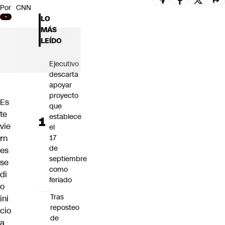
Por
CNN
Futuro 360
LO
Opinión
MÁS
LEÍDO
Ejecutivo
descarta
apoyar
proyecto
Es
que
te
establece
vie
el
rn
17
de
es
septiembre
se
como
di
feriado
o
Tras
ini
reposteo
cio
de
a