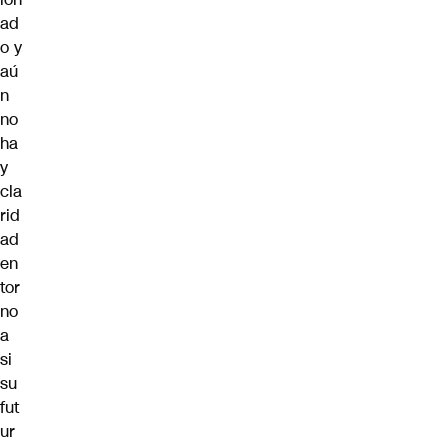
ad
o y
aú
n
no
ha
y
cla
rid
ad
en
tor
no
a
si
su
fut
ur