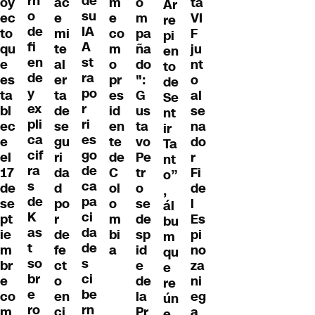
rn
de
ac
m
o
ta
oy
Ar
o
su
e
e
m
VI
ec
re
de
IA
mi
co
pa
F
to
pi
fi
A
te
m
ña
ju
qu
en
en
st
al
o
do
nt
e
to
de
ra
er
pr
":
o
es
de
y
po
ta
es
G
al
ta
Se
ex
r
de
id
us
se
bl
nt
pli
ri
se
en
ta
na
ec
ir
ca
es
gu
te
vo
do
e
Ta
cif
go
ri
de
Pe
r
el
nt
ra
de
da
C
tr
Fi
17
o”
s
ca
d
ol
o
de
de
,
de
pa
po
o
se
l
se
ál
K
ci
r
m
de
Es
pt
bu
as
da
de
bi
sp
pi
ie
m
t
de
fe
a
id
no
m
qu
so
s
ct
e
za
br
e
br
ci
o
de
ni
e
re
e
be
en
la
eg
co
ún
ro
rn
ci
Pr
a
m
e