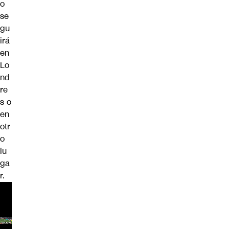
o
se
gu
irá
en
Lo
nd
re
s o
en
otr
o
lu
ga
r.