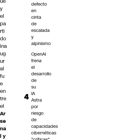
ue
defecto
y
en
el
cinta
pa
de
escalada
rti
y
do
alpinismo
ina
ug
OpenAI
ur
frena
el
al
desarrollo
fu
de
e
su
en
IA
tre
Astra
el
por
Ar
riesgo
de
se
capacidades
na
cibernéticas
l y
"críticas"