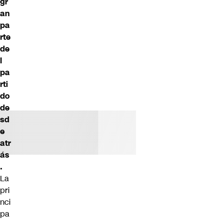
gr
an
pa
rte
de
l
pa
rti
do
de
sd
e
atr
ás
.
La
pri
nci
pa