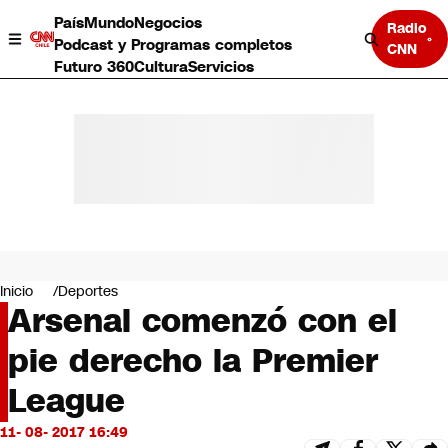
País
Mundo
Negocios
Radio
Podcast y Programas completos
CNN
Futuro 360
Cultura
Servicios
País
Mundo
Negocios
Inicio
Deportes
Arsenal comenzó con el
Deportes
Programas completos
pie derecho la Premier
Cultura
Servicios
League
Bits
CNN Data
11- 08- 2017 16:49
CNN tiempo