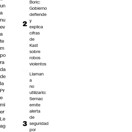
Boric:
un
Gobierno
a
defiende
nu
y
ev
explica
cifras
a
de
te
Kast
m
sobre
po
robos
ra
violentos
da
Llaman
de
a
la
no
Pr
utilizarlo:
e
Sernac
mi
emite
alerta
er
de
Le
seguridad
ag
por