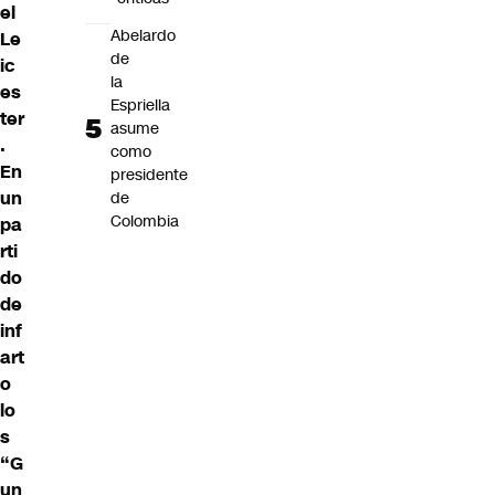
el
Abelardo
Le
de
ic
la
es
Espriella
ter
asume
.
como
En
presidente
un
de
Colombia
pa
rti
do
de
inf
art
o
lo
s
“G
un