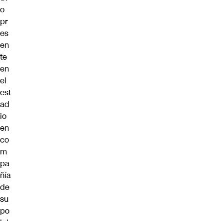
o
pr
es
en
te
en
el
est
ad
io
en
co
m
pa
ñía
de
su
po