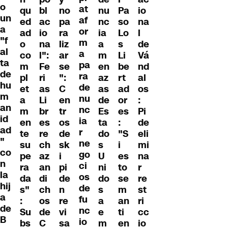
o
at
qu
bl
no
nu
Pa
io
un
af
ed
ac
pa
nc
so
na
a
or
ad
io
ra
ia
Lo
l
"f
m
o
na
liz
a
s
de
al
a
co
l":
ar
m
Li
Vá
ta
pa
m
Fe
se
en
be
nd
de
ra
pl
ri
":
az
rt
al
hu
de
et
as
C
as
ad
os
m
nu
a
Li
en
de
or
:
an
nc
m
br
tr
Es
es
Pi
id
ia
en
es
os
ta
:
de
ad
r
te
re
de
do
"S
eli
"
ne
su
ch
sk
s
i
mi
co
go
pe
az
i
U
es
na
n
ci
ra
an
pi
ni
to
r
la
os
da
di
de
do
se
re
hij
de
s"
ch
n
s
m
st
a
fu
:
os
re
a
an
ri
de
nc
Su
de
vi
e
ti
cc
B
io
bs
C
sa
m
en
io