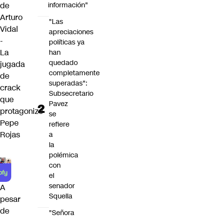
de
información"
Arturo
"Las
Vidal
apreciaciones
-
políticas ya
La
han
quedado
jugada
completamente
de
superadas":
crack
Subsecretario
que
Pavez
protagonizó
se
Pepe
refiere
Rojas
a
la
polémica
con
el
senador
A
Squella
pesar
de
"Señora