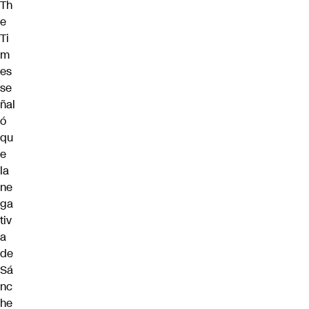
Th
e
Ti
m
es
se
ñal
ó
qu
e
la
ne
ga
tiv
a
de
Sá
nc
he