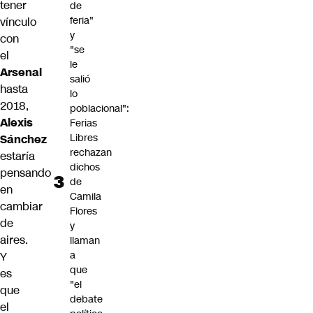
tener
de
feria"
vínculo
y
con
"se
el
le
Arsenal
salió
hasta
lo
2018,
poblacional":
Alexis
Ferias
Libres
Sánchez
rechazan
estaría
dichos
pensando
de
en
Camila
cambiar
Flores
de
y
aires.
llaman
a
Y
que
es
"el
que
debate
el