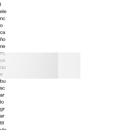
l
ele
nc
o
ca
ño
ne
ro,
ya
qu
e
bu
sc
ar
lo
gr
ar
tít
ulo