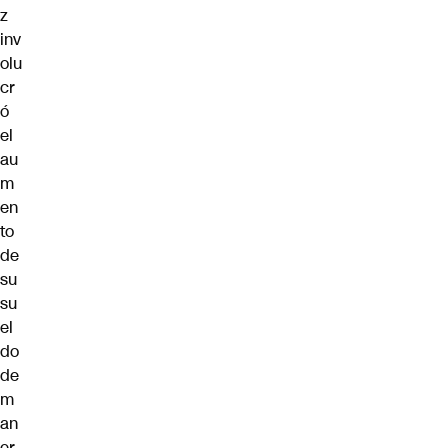
z
inv
olu
cr
ó
el
au
m
en
to
de
su
su
el
do
de
m
an
er