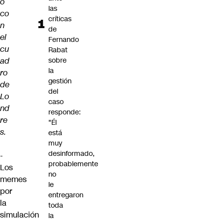
o
las
co
críticas
n
de
el
Fernando
cu
Rabat
ad
sobre
la
ro
gestión
de
del
Lo
caso
nd
responde:
re
"Él
s.
está
muy
desinformado,
-
probablemente
Los
no
memes
le
por
entregaron
la
toda
simulación
la