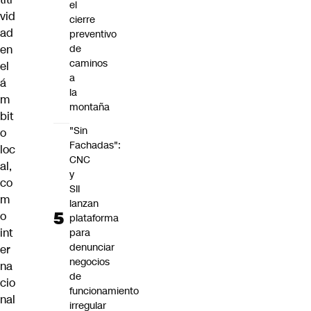
el
vid
cierre
ad
preventivo
de
en
caminos
el
a
á
la
m
montaña
bit
"Sin
o
Fachadas":
loc
CNC
al,
y
co
SII
m
lanzan
o
plataforma
int
para
denunciar
er
negocios
na
de
cio
funcionamiento
nal
irregular