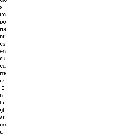
s
im
po
rta
nt
es
en
su
ca
rre
ra.
E
n
In
gl
at
err
a