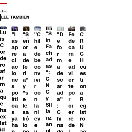
LEE TAMBIÉN
Lu
"S
"L
"S
"C
"D
Fe
C
is
in
as
eñ
hil
e
de
R
C
Fa
ap
or
e
fo
ca
U
or
ch
re
a
de
r
rn
C
de
ad
ci
de
be
m
e
H
ro
as
ac
fe
co
a
ad
cu
af
":
io
ri
nv
de
vi
es
ir
C
ne
a"
ivi
sc
er
ti
m
N
s
y
r
ar
te
on
a
C
po
"s
co
ad
po
a
qu
y
líti
e
n
a"
r
R
e
SII
ca
le
la
:
ci
eg
ha
la
s
sa
ni
C
er
ist
ex
nz
ya
lió
ev
hi
re
ro
ist
an
ha
lo
e
na
de
N
id
pl
n
po
y
de
l
ac