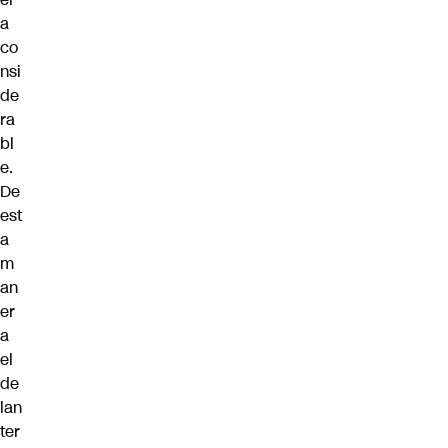
a
co
nsi
de
ra
bl
e.
De
est
a
m
an
er
a
el
de
lan
ter