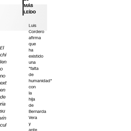
Futuro 360
MÁS
Opinión
LEÍDO
Luis
Cordero
afirma
que
El
ha
chi
existido
len
una
o
"falta
de
no
humanidad"
ext
con
en
la
de
hija
ría
de
su
Bernarda
vín
Vera
y
cul
ante