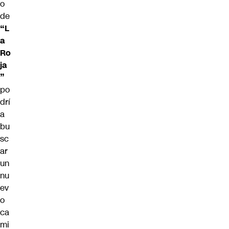
o
de
“L
a
Ro
ja
”
po
drí
a
bu
sc
ar
un
nu
ev
o
ca
mi