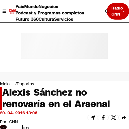
País
Mundo
Negocios
Radio
Podcast y Programas completos
CNN
Futuro 360
Cultura
Servicios
País
Mundo
Negocios
Inicio
Deportes
Alexis Sánchez no
Deportes
Programas completos
renovaría en el Arsenal
Cultura
Servicios
20- 04- 2016 13:06
Bits
CNN Data
Por
CNN
CNN tiempo
LO