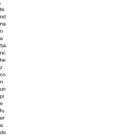
,
te
nd
ría
n
a
Sá
nc
he
z
co
n
un
pi
e
fu
er
a
de