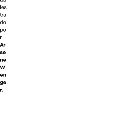
ies
tra
do
po
r
Ar
se
ne
W
en
ge
r.